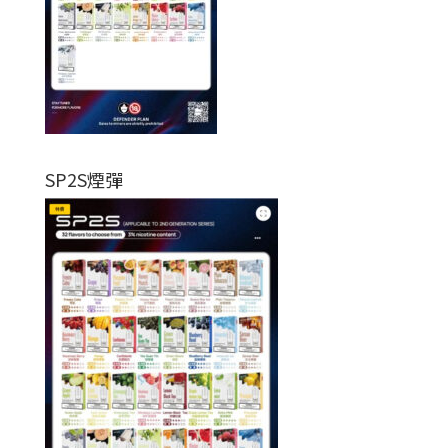
SP2S煙彈