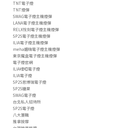
TNT電子煙
TNT煙彈
SWAG電子煙主機煙彈
LANA電子煙主機煙彈
RELX悅刻電子煙主機煙彈
SP2S電子煙主機煙彈
ILIA電子煙主機煙彈
meha媚嗨電子煙主機煙彈
東京魔盒電子煙主機煙彈
電子煙官網
ILIA哩啞電子煙
ILIA電子煙
SP2S思博瑞電子煙
SP2S糖果
SWAG電子煙
台北私人招待所
SP2S電子煙
八大兼職
推拿按摩
台灣暗黑旅遊