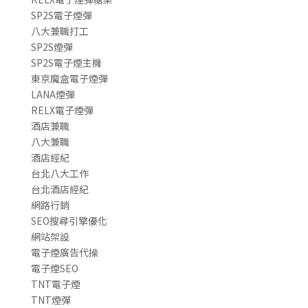
SP2S電子煙彈
八大兼職打工
SP2S煙彈
SP2S電子煙主機
東京魔盒電子煙彈
LANA煙彈
RELX電子煙彈
酒店兼職
八大兼職
酒店經紀
台北八大工作
台北酒店經紀
網路行銷
SEO搜尋引擎優化
網站架設
電子煙廣告代操
電子煙SEO
TNT電子煙
TNT煙彈