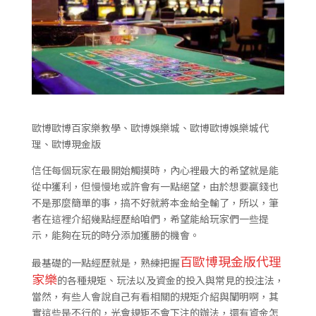
歐博歐博百家樂教學、歐博娛樂城、歐博歐博娛樂城代
理、歐博現金版
信任每個玩家在最開始觸摸時，內心裡最大的希望就是能
從中獲利，但慢慢地或許會有一點絕望，由於想要贏錢也
不是那麼簡單的事，搞不好就將本金給全輸了，所以，筆
者在這裡介紹幾點經歷給咱們，希望能給玩家們一些提
示，能夠在玩的時分添加獲勝的機會。
百歐博現金版代理
最基礎的一點經歷就是，熟練把握
家樂
的各種規矩、玩法以及資金的投入與常見的投注法，
當然，有些人會說自己有看相關的規矩介紹與闡明啊，其
實這些是不行的，光會規矩不會下注的辦法，還有資金怎