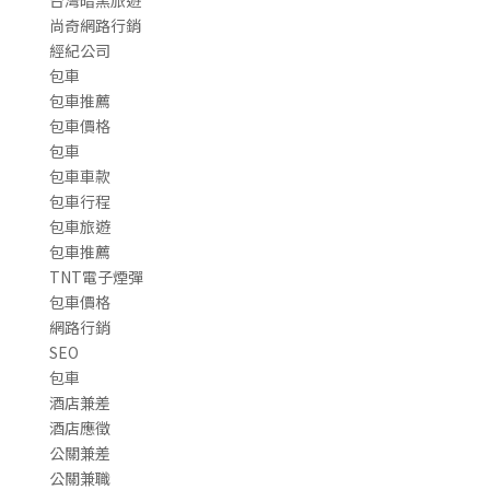
尚奇網路行銷
經紀公司
包車
包車推薦
包車價格
包車
包車車款
包車行程
包車旅遊
包車推薦
TNT電子煙彈
包車價格
網路行銷
SEO
包車
酒店兼差
酒店應徵
公關兼差
公關兼職