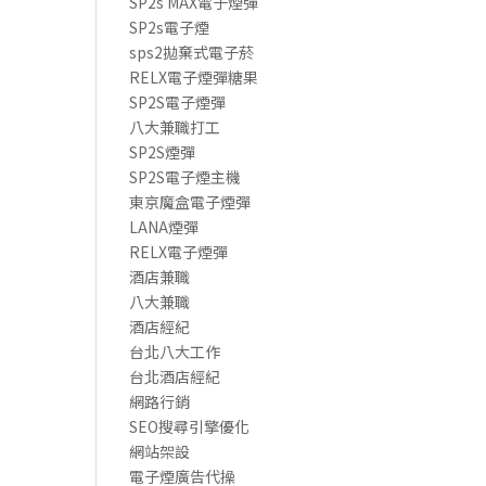
SP2s MAX電子煙彈
SP2s電子煙
sps2拋棄式電子菸
RELX電子煙彈糖果
SP2S電子煙彈
八大兼職打工
SP2S煙彈
SP2S電子煙主機
東京魔盒電子煙彈
LANA煙彈
RELX電子煙彈
酒店兼職
八大兼職
酒店經紀
台北八大工作
台北酒店經紀
網路行銷
SEO搜尋引擎優化
網站架設
電子煙廣告代操