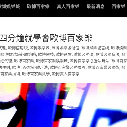
歐博娛樂城
歐博百家樂
真人百家樂
最新消息
百家樂
-四分鐘就學會歐博百家樂
代理
,
歐博信用版
,
歐博娛樂城
,
歐博娛樂城儲值
,
歐博娛樂城官網
,
歐博娛
,
歐博娛樂城必勝策略
,
歐博密技
,
歐博彩票
,
歐博必勝法
,
歐博必勝玩法
,
歐
版總代理
,
歐博百家樂
,
歐博百家樂娛樂城
,
歐博百家樂必勝法玩法
,
歐博百
法規則
,
歐博百家樂必勝玩法
,
歐博百家樂必勝看牌
,
歐博百家樂必勝術
,
歐
博百家樂技術
,
歐博百家樂教學
,
歐博真人百家樂