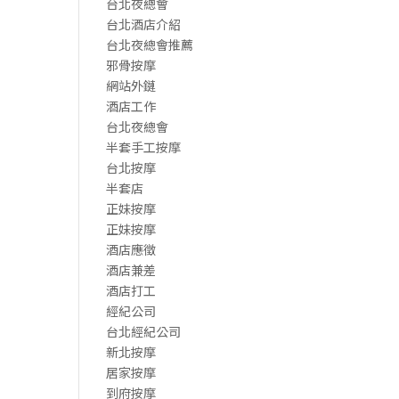
台北夜總會
台北酒店介紹
台北夜總會推薦
邪骨按摩
網站外鏈
酒店工作
台北夜總會
半套手工按摩
台北按摩
半套店
正妹按摩
正妹按摩
酒店應徵
酒店兼差
酒店打工
經紀公司
台北經紀公司
新北按摩
居家按摩
到府按摩