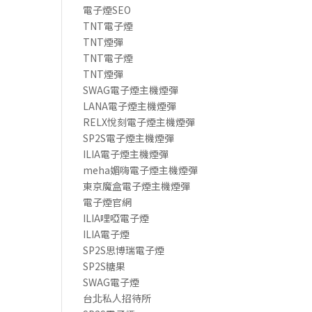
電子煙SEO
TNT電子煙
TNT煙彈
TNT電子煙
TNT煙彈
SWAG電子煙主機煙彈
LANA電子煙主機煙彈
RELX悅刻電子煙主機煙彈
SP2S電子煙主機煙彈
ILIA電子煙主機煙彈
meha媚嗨電子煙主機煙彈
東京魔盒電子煙主機煙彈
電子煙官網
ILIA哩啞電子煙
ILIA電子煙
SP2S思博瑞電子煙
SP2S糖果
SWAG電子煙
台北私人招待所