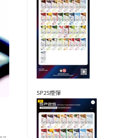
SP2S煙彈
有三