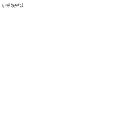
百家樂娛樂城