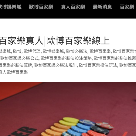
歐博娛樂城
歐博百家樂
真人百家樂
最新消息
百家樂
百家樂真人|歐博百家樂線上
娛樂城
,
歐博
,
歐博代理
,
歐博娛樂城
,
歐博必勝法
,
歐博百家樂
,
歐博百家樂
,
歐博百家樂必勝公式
,
歐博百家樂必勝法投注策略
,
歐博百家樂必勝法推
百家樂必勝法算牌
,
歐博百家樂必勝法規則
,
歐博百家樂投注玩法
,
歐博百
真人歐博百家樂