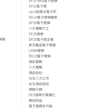
SP2s MAX電子煙彈
SP2s電子煙
sps2拋棄式電子菸
RELX電子煙彈糖果
SP2S電子煙彈
八大兼職打工
SP2S煙彈
策略
SP2S電子煙主機
東京魔盒電子煙彈
LANA煙彈
RELX電子煙彈
酒店兼職
八大兼職
酒店經紀
台北八大工作
台北酒店經紀
網路行銷
SEO搜尋引擎優化
網站架設
電子煙廣告代操