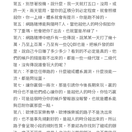
第五，別想著投機，說什麼，我一天就打五口，沒用，或
許一天，兩天管用，當你的正積分到必定程度，就會照樣
殺你，你一上線，體系就會有提示，你是跑不掉的，
第五：網路賭博能夠隨時T人，當他殺他人的時分假如你
下了重瑪，他會把你T出去，也就當是吊線了。
第六：網路賭博中總戶有一些傳說，說某某一天打了幾十
萬，乃至上百萬，乃至有一些QQ群也是，把帳戶發的群
里，說自己今日賺了多少多少？看到的不必定是真的，他
們的帳戶的錢是取不出來的，都是一些一級代理，二級代
理，沒有傳說誰會玩大的呢？
第六：不要信任帶路的，什麼破戒體系漏洞，什麼技能一
流。都是閑扯蛋，
第七，讓你贏個一兩次，那是引誘你今後長期來玩，贏的
時分也不是他們成心讓你的，是殺他人的時分，你恰巧贏
的，可是這個時分你的帳戶警報器沒報警，也就是體系能
夠忍耐你贏那麼一點。
第八：歐博百家樂教學、歐博娛樂城的路子不是洗出來
的，也不是事先規劃好的，是殺人的時分殺出來的，所以
路子會呈現小段的規則性質，不要認為你找到了破戒的辦