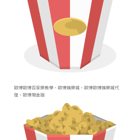
歐博歐博百家樂教學、歐博娛樂城、歐博歐博娛樂城代
理、歐博現金版