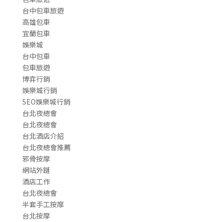
台中包車旅遊
高雄包車
宜蘭包車
娛樂城
台中包車
包車旅遊
博弈行銷
娛樂城行銷
SEO娛樂城行銷
台北夜總會
台北夜總會
台北酒店介紹
台北夜總會推薦
邪骨按摩
網站外鏈
酒店工作
台北夜總會
半套手工按摩
台北按摩