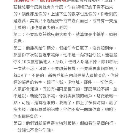
莊稼想要什麼牌就會有什麼，你在視頻里底子看不出來
的，鏡像都是假的，上邊下注的數字也是假的，你看到的
是幾萬，其實只不過是幾千或許幾百而已，或許有一天是
上萬的，那也是很少的大老闆。
第二：不要認為莊稼只殺大賠小，就算你是小綿羊，照殺
究竟，
第三：他能夠給你積分，假如你今日贏了，沒有殺到你，
那麼你下次就會過來殺你，他不是一向跟著你殺，連著殺
你3-10次就會換他人，所以，任何人都逃不掉，除非你玩
一次就不玩，可是，不要想著投機，不要說再來個新帳戶
就OK了。不是的，新帳戶都有內部專業人員檢查的，你曾
經的帳戶的名字，銀行卡號，IP地址，郵件，一切信息，
人家都會知道，假如有相同是相同的，那麼照殺不誤，並
不是說，新開的就不殺，像對與贏錢的帳戶，略微放鬆一
點，可是，是有極限的，我說了，你上了多長時間，贏了
多少錢，都有具體的記載，他們不會一向讓你贏，總歸，
你永遠是負的，
第四：他們對新帳戶審查特別嚴格，假如看你是個內行，
一分錢也不會叫你賺，