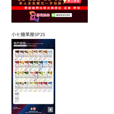
小七糖果屋SP2S