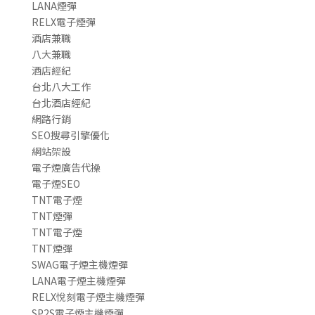
LANA煙彈
RELX電子煙彈
酒店兼職
八大兼職
酒店經紀
台北八大工作
台北酒店經紀
網路行銷
SEO搜尋引擎優化
網站架設
電子煙廣告代操
電子煙SEO
TNT電子煙
TNT煙彈
TNT電子煙
TNT煙彈
SWAG電子煙主機煙彈
LANA電子煙主機煙彈
RELX悅刻電子煙主機煙彈
SP2S電子煙主機煙彈