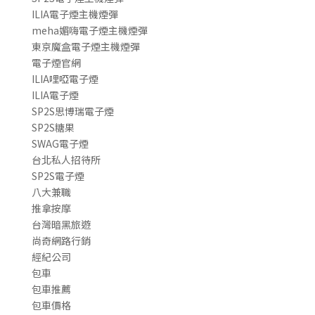
ILIA電子煙主機煙彈
meha媚嗨電子煙主機煙彈
東京魔盒電子煙主機煙彈
電子煙官網
ILIA哩啞電子煙
ILIA電子煙
SP2S思博瑞電子煙
SP2S糖果
SWAG電子煙
台北私人招待所
SP2S電子煙
八大兼職
推拿按摩
台灣暗黑旅遊
尚奇網路行銷
經紀公司
包車
包車推薦
包車價格