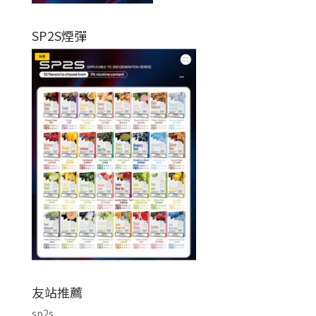
SP2S煙彈
友站推薦
sp2s