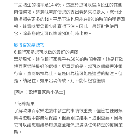
平局賭注的賠率是14.4％。這高於您可以選擇投注的其他
兩個選項。這意味著即使您的支出看起來很誘人，您也比
賭場損失更多的錢。平局下注也只能在9％的時間內獲得回
報，這意味著您很少能贏得下注。因此，最好避免使用
它，除非您確定可以準確預測何時出現。
歐博百家樂技巧
6.銀行家是您可以做的最好的選擇
眾所周知，這位銀行家幾乎有50％的時間會贏。這是打歐
博百家樂時最好的選擇。更重要的是，您可以繼續押注銀
行家，直到虧損為止。這是因為這可能是連勝的賭注。但
是，請記住，如果出現條紋，則不能保證會繼續。
[圖片：歐博百家樂小貼士]
7.記錄結果
了解歐博百家樂遊戲中發生的事情很重要。儘管在任何娛
樂場遊戲中都無法保證，但要跟踪結果。這很重要，因為
它可以讓您繼續參與遊戲並確保您遵循任何類型的獲勝策
略。