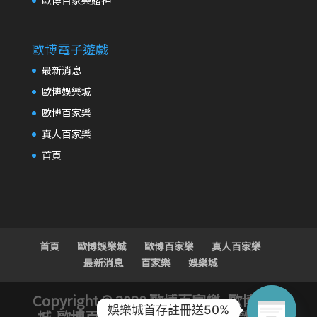
歐博電子遊戲
最新消息
歐博娛樂城
歐博百家樂
真人百家樂
首頁
首頁
歐博娛樂城
歐博百家樂
真人百家樂
最新消息
百家樂
娛樂城
Copyright © 2020 歐博百家樂-
歐博娛樂
娛樂城首存註冊送50%
城
-歐博百家樂必勝法-歐博真人-歐博百