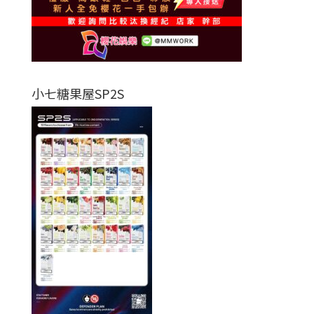
小七糖果屋SP2S