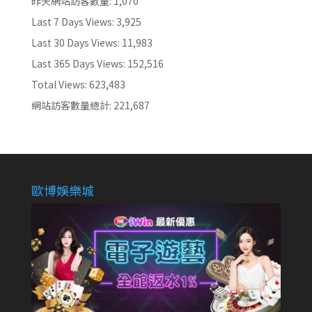
昨天網站訪客數量:
1,070
Last 7 Days Views:
3,925
Last 30 Days Views:
11,983
Last 365 Days Views:
152,516
Total Views:
623,483
網站訪客數量總計:
221,687
歐博娛樂城