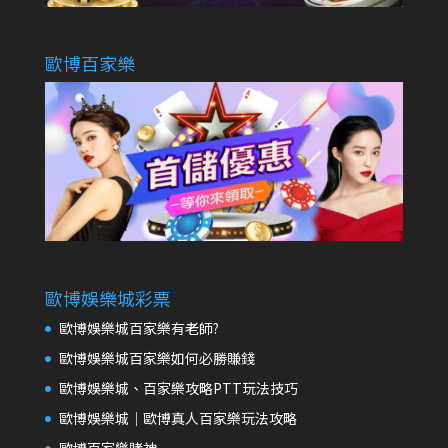
歐博百家樂
歐博娛樂城彩票
歐博娛樂城百家樂有老師?
歐博娛樂城百家樂如何必勝賺錢
歐博娛樂城、百家樂攻略PTT玩法技巧
歐博娛樂城│歐博真人百家樂玩法攻略
歐博百家樂賭神