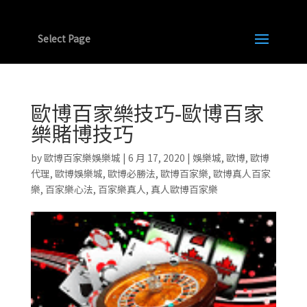
Select Page
歐博百家樂技巧-歐博百家
樂賭博技巧
by
歐博百家樂娛樂城
|
6 月 17, 2020
|
娛樂城
,
歐博
,
歐博
代理
,
歐博娛樂城
,
歐博必勝法
,
歐博百家樂
,
歐博真人百家
樂
,
百家樂心法
,
百家樂真人
,
真人歐博百家樂