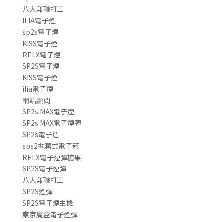
八大兼職打工
ILIA電子煙
sp2s電子煙
KISS電子煙
RELX電子煙
SP2S電子煙
KISS電子煙
ilia電子煙
網站顧問
SP2s MAX電子煙
SP2s MAX電子煙彈
SP2s電子煙
sps2拋棄式電子菸
RELX電子煙彈糖果
SP2S電子煙彈
八大兼職打工
SP2S煙彈
SP2S電子煙主機
東京魔盒電子煙彈