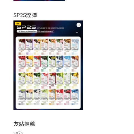
SP2S煙彈
友站推薦
sp2s