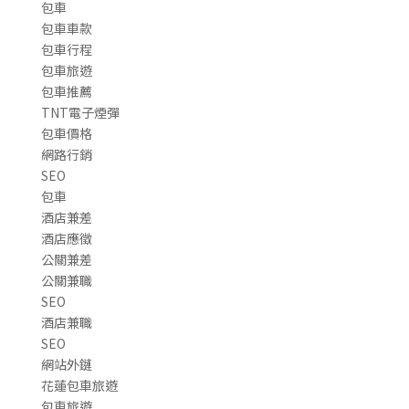
包車
包車車款
包車行程
包車旅遊
包車推薦
TNT電子煙彈
包車價格
網路行銷
SEO
包車
酒店兼差
酒店應徵
公關兼差
公關兼職
SEO
酒店兼職
SEO
網站外鏈
花蓮包車旅遊
包車旅遊