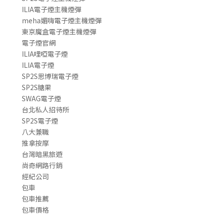
ILIA電子煙主機煙彈
meha媚嗨電子煙主機煙彈
東京魔盒電子煙主機煙彈
電子煙官網
ILIA哩啞電子煙
ILIA電子煙
SP2S思博瑞電子煙
SP2S糖果
SWAG電子煙
台北私人招待所
SP2S電子煙
八大兼職
推拿按摩
台灣暗黑旅遊
尚奇網路行銷
經紀公司
包車
包車推薦
包車價格