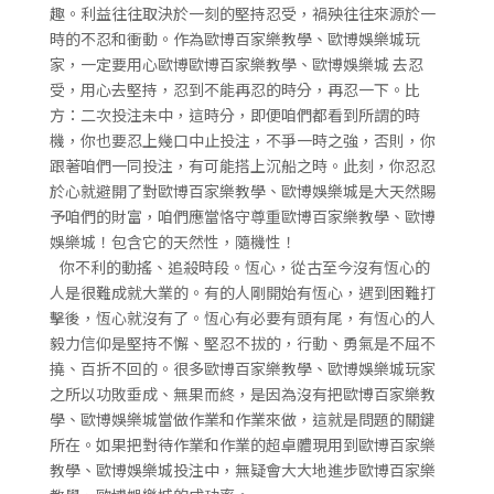
趣。利益往往取決於一刻的堅持忍受，禍殃往往來源於一
時的不忍和衝動。作為歐博百家樂教學、歐博娛樂城玩
家，一定要用心歐博歐博百家樂教學、歐博娛樂城 去忍
受，用心去堅持，忍到不能再忍的時分，再忍一下。比
方：二次投注未中，這時分，即便咱們都看到所謂的時
機，你也要忍上幾口中止投注，不爭一時之強，否則，你
跟著咱們一同投注，有可能搭上沉船之時。此刻，你忍忍
於心就避開了對歐博百家樂教學、歐博娛樂城是大天然賜
予咱們的財富，咱們應當恪守尊重歐博百家樂教學、歐博
娛樂城！包含它的天然性，隨機性！
你不利的動搖、追殺時段。恆心，從古至今沒有恆心的
人是很難成就大業的。有的人剛開始有恆心，遇到困難打
擊後，恆心就沒有了。恆心有必要有頭有尾，有恆心的人
毅力信仰是堅持不懈、堅忍不拔的，行動、勇氣是不屈不
撓、百折不回的。很多歐博百家樂教學、歐博娛樂城玩家
之所以功敗垂成、無果而終，是因為沒有把歐博百家樂教
學、歐博娛樂城當做作業和作業來做，這就是問題的關鍵
所在。如果把對待作業和作業的超卓體現用到歐博百家樂
教學、歐博娛樂城投注中，無疑會大大地進步歐博百家樂