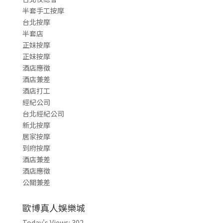
半套手工按摩
台北按摩
半套店
正妹按摩
正妹按摩
酒店應徵
酒店兼差
酒店打工
經紀公司
台北經紀公司
新北按摩
居家按摩
到府按摩
酒店兼差
酒店應徵
公關兼差
歐博真人娛樂城
Today's Views:
302