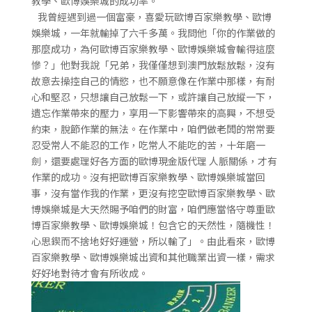
教學、歐博娛樂城的成功率。
我曾經遇到過一個富豪，喜愛玩歐博百家樂教學、歐博
娛樂城，一年就輸掉了六千多萬。我問他「你的作業做的
那麼成功，為何歐博百家樂教學、歐博娛樂城會輸得這麼
慘？」他對我說「兄弟，我僅僅想到澳門放鬆放鬆，沒有
故意去操控自己的情慾，也不願意像在作業中那樣，有耐
心和堅忍，只想讓自己放鬆一下，或許讓自己放縱一下，
遺忘作業帶來的壓力，享用一下影響帶來的高興，不想受
約束，脫節作業的無法。在作業中，咱們做老闆的常常要
忍受常人不能忍的工作，吃常人不能吃的苦，十年磨一
劍，還要處理好各方面的歐博現金版代理 人脈關係，才有
作業的成功。沒有把歐博百家樂教學、歐博娛樂城當回
事，沒有當作我的作業，更沒有挖空歐博百家樂教學、歐
博娛樂城是大天然賜予咱們的財富，咱們應當恪守尊重歐
博百家樂教學、歐博娛樂城！包含它的天然性，隨機性！
心思鍥而不捨地好好運營，所以輸了」。由此看來，歐博
百家樂教學、歐博娛樂城出資和其他職業出資一樣，需求
好好地對待才會有所收成。