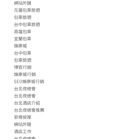
網站外鏈
花蓮包車旅遊
包車旅遊
台中包車旅遊
高雄包車
宜蘭包車
娛樂城
台中包車
包車旅遊
博弈行銷
娛樂城行銷
SEO娛樂城行銷
台北夜總會
台北夜總會
台北酒店介紹
台北夜總會推薦
邪骨按摩
網站外鏈
酒店工作
台北夜總會