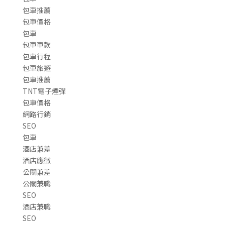
包車推薦
包車價格
包車
包車車款
包車行程
包車旅遊
包車推薦
TNT電子煙彈
包車價格
網路行銷
SEO
包車
酒店兼差
酒店應徵
公關兼差
公關兼職
SEO
酒店兼職
SEO