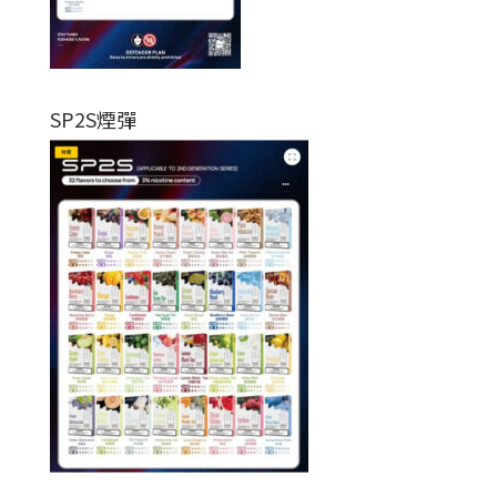
SP2S煙彈