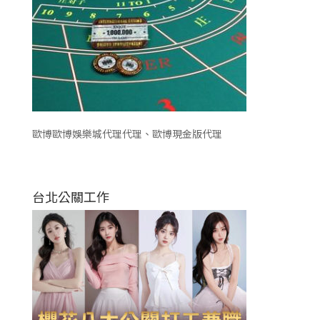
歐博歐博娛樂城代理代理、歐博現金版代理
台北公關工作