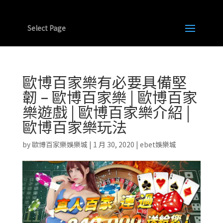
Select Page
歐博百家樂有必要具備堅
韌 – 歐博百家樂 | 歐博百家
樂遊戲 | 歐博百家樂介紹 |
歐博百家樂玩法
by
歐博百家樂娛樂城
|
1 月 30, 2020
|
ebet娛樂城