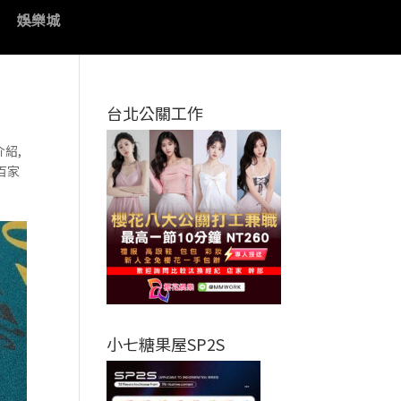
娛樂城
台北公關工作
介紹
,
百家
小七糖果屋SP2S