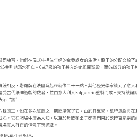
祭司練習，他們在儀式中押注年輕的金發處女的生活。骰子的分配交給了
5會判她溺水死亡。6或7歲的孩子將允許她離開聖殿，而8或9分的孩子
傳統相反，塔羅牌在法國玩起來就像二十一點。其他歷史學家談到了意大
古代紙牌遊戲的啟發，並由意大利人Falguirein重製而成。支持該論
表示“無”。
世國王，他在多次征服之一期間購買了它。由於其聲譽，紙牌遊戲將在19
成名。它在賭場中廣為人知，以至於房間和桌子都專門用於歐博百家樂的
現場真人荷官的情況下玩遊戲。
樂場-最佳娛樂場-