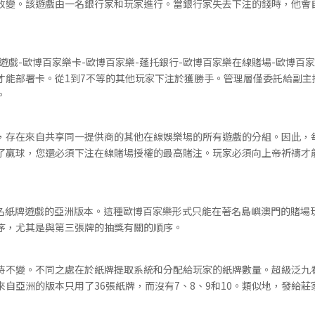
改變。該遊戲由一名銀行家和玩家進行。當銀行家失去下注的錢時，他會
遊戲-歐博百家樂卡-歐博百家樂-蓬托銀行-歐博百家樂在線賭場-歐博百
才能部署卡。從1到7不等的其他玩家下注於獲勝手。管理層僅委託給副主
。
，存在來自共享同一提供商的其他在線娛樂場的所有遊戲的分組。因此，
了贏球，您還必須下注在線賭場授權的最高賭注。玩家必須向上帝祈禱才
款著名紙牌遊戲的亞洲版本。這種歐博百家樂形式只能在著名島嶼澳門的賭場
序，尤其是與第三張牌的抽獎有關的順序。
持不變。不同之處在於紙牌提取系統和分配給玩家的紙牌數量。超級泛九
自亞洲的版本只用了36張紙牌，而沒有7、8、9和10。類似地，發給莊