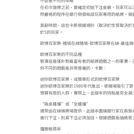
什麼是不同的策略
在初次發牌之前，要確定初始下注金額。玩家可以
照嚴格的程序在銀行側發給該玩家專用的紙牌。揭
其餘時間，這些卡將根據規則（取決於性質取決於
於5的玩家。
歐博百家樂-賭場在線賭場-歐博百家樂在線-最佳娛
歐博百家樂的不同品種
褻瀆這是僅針對最富有者的紙牌遊戲之一的事實，已
供不同的遊戲是非常普遍的。卡數：
迷你歐博百家樂，或簡單形式的歐博百家樂
迷你歐博百家樂於1980年代推出，使賭場吸引了
預算有限的人群。實際上，此版本的特點是完全減
“兩桌櫃檯”或“全櫃檯”
通常由在線娛樂場提供，此版本圍繞銀行家在兩張
進行下注，則其下注必須加倍。根據遊戲板抽獎第
羅徹敏德菲