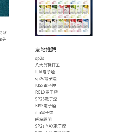
於歐
請先
友站推薦
sp2s
八大兼職打工
ILIA電子煙
sp2s電子煙
KISS電子煙
RELX電子煙
SP2S電子煙
KISS電子煙
ilia電子煙
網站顧問
SP2s MAX電子煙