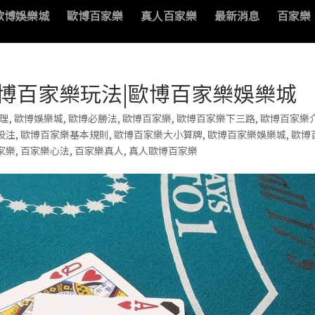
歐博娛樂城
歐博百家樂
真人百家樂
最新消息
百家樂
博百家樂玩法|歐博百家樂娛樂城
理
,
歐博娛樂城
,
歐博必勝法
,
歐博百家樂
,
歐博百家樂下三路
,
歐博百家樂
投注
,
歐博百家樂基本規則
,
歐博百家樂大小算牌
,
歐博百家樂娛樂城
,
歐博
家樂
,
百家樂心法
,
百家樂真人
,
真人歐博百家樂