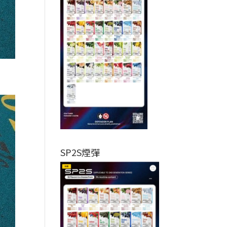
SP2S煙彈