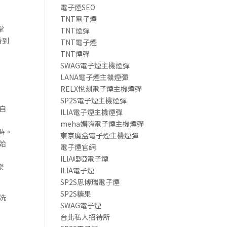
電子煙SEO
TNT電子煙
掌
TNT煙彈
看到
TNT電子煙
TNT煙彈
SWAG電子煙主機煙彈
LANA電子煙主機煙彈
RELX悅刻電子煙主機煙彈
SP2S電子煙主機煙彈
自
ILIA電子煙主機煙彈
meha媚嗨電子煙主機煙彈
時。
東京魔盒電子煙主機煙彈
始
電子煙官網
ILIA哩啞電子煙
樂
ILIA電子煙
SP2S思博瑞電子煙
SP2S糖果
洗
SWAG電子煙
台北私人招待所