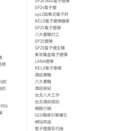
SP2s MAX電子煙彈
SP2s電子煙
sps2拋棄式電子菸
RELX電子煙彈糖果
SP2S電子煙彈
八大兼職打工
SP2S煙彈
SP2S電子煙主機
東京魔盒電子煙彈
處
LANA煙彈
將使
RELX電子煙彈
酒店兼職
八大兼職
利的
酒店經紀
點的
台北八大工作
台北酒店經紀
50
網路行銷
練
SEO搜尋引擎優化
網站架設
電子煙廣告代操