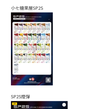
小七糖果屋SP2S
SP2S煙彈