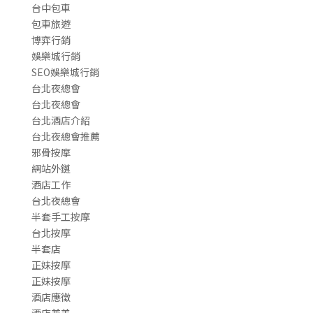
台中包車
包車旅遊
博弈行銷
娛樂城行銷
SEO娛樂城行銷
台北夜總會
台北夜總會
台北酒店介紹
台北夜總會推薦
邪骨按摩
網站外鏈
酒店工作
台北夜總會
半套手工按摩
台北按摩
半套店
正妹按摩
正妹按摩
酒店應徵
酒店兼差