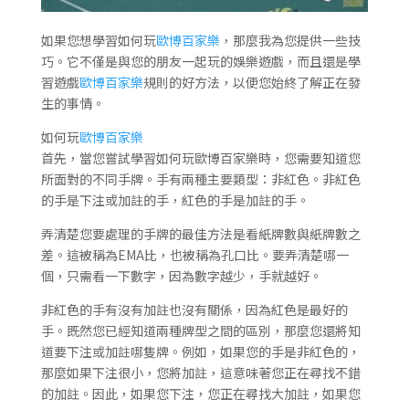
如果您想學習如何玩
歐博百家樂
，那麼我為您提供一些技
巧。它不僅是與您的朋友一起玩的娛樂遊戲，而且還是學
習遊戲
歐博百家樂
規則的好方法，以便您始終了解正在發
生的事情。
如何玩
歐博百家樂
首先，當您嘗試學習如何玩歐博百家樂時，您需要知道您
所面對的不同手牌。手有兩種主要類型：非紅色。非紅色
的手是下注或加註的手，紅色的手是加註的手。
弄清楚您要處理的手牌的最佳方法是看紙牌數與紙牌數之
差。這被稱為EMA比，也被稱為孔口比。要弄清楚哪一
個，只需看一下數字，因為數字越少，手就越好。
非紅色的手有沒有加註也沒有關係，因為紅色是最好的
手。既然您已經知道兩種牌型之間的區別，那麼您還將知
道要下注或加註哪隻牌。例如，如果您的手是非紅色的，
那麼如果下注很小，您將加註，這意味著您正在尋找不錯
的加註。因此，如果您下注，您正在尋找大加註，如果您