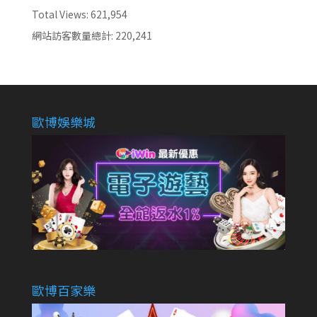
Total Views:
621,954
網站訪客數量總計:
220,241
歐博娛樂城
歐博百家樂