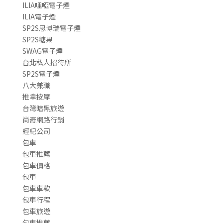
ILIA哩啞電子煙
ILIA電子煙
SP2S思博瑞電子煙
SP2S糖果
SWAG電子煙
台北私人招待所
SP2S電子煙
八大兼職
推拿按摩
台灣暗黑旅遊
尚奇網路行銷
經紀公司
包車
包車推薦
包車價格
包車
包車車款
包車行程
包車旅遊
包車推薦