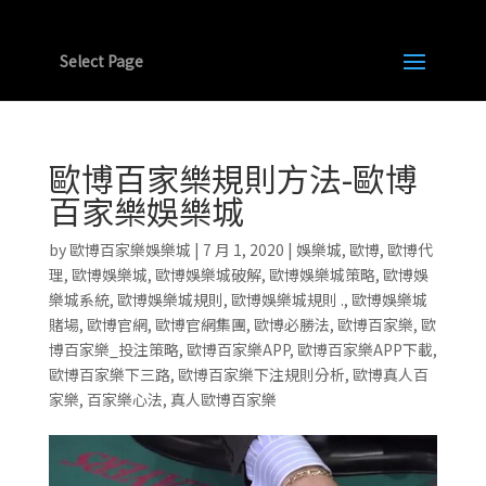
Select Page
歐博百家樂規則方法-歐博
百家樂娛樂城
by
歐博百家樂娛樂城
|
7 月 1, 2020
|
娛樂城
,
歐博
,
歐博代
理
,
歐博娛樂城
,
歐博娛樂城破解
,
歐博娛樂城策略
,
歐博娛
樂城系統
,
歐博娛樂城規則
,
歐博娛樂城規則 .
,
歐博娛樂城
賭場
,
歐博官網
,
歐博官網集團
,
歐博必勝法
,
歐博百家樂
,
歐
博百家樂_投注策略
,
歐博百家樂APP
,
歐博百家樂APP下載
,
歐博百家樂下三路
,
歐博百家樂下注規則分析
,
歐博真人百
家樂
,
百家樂心法
,
真人歐博百家樂