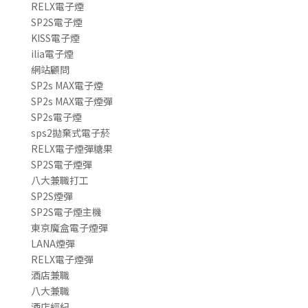
RELX電子煙
SP2S電子煙
KISS電子煙
ilia電子煙
網站顧問
SP2s MAX電子煙
SP2s MAX電子煙彈
SP2s電子煙
sps2拋棄式電子菸
RELX電子煙彈糖果
SP2S電子煙彈
八大兼職打工
SP2S煙彈
SP2S電子煙主機
東京魔盒電子煙彈
LANA煙彈
RELX電子煙彈
酒店兼職
八大兼職
酒店經紀