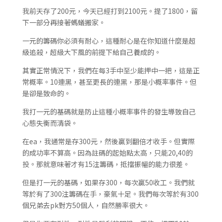
我前天存了200元，今天已經打到2100元。提了1800，留
下一部分再接著螞蟻搬家。
一元的籌碼你必須有耐心，這種耐心是在你知道什麼是超
級追殺，超級大下風的前提下給自己養成的。
其實正常情況下，我們在每3手中至少能押中一把，這是正
常概率。10連黑，甚至更長的連黑，那是小概率事件。但
是卻是致命的。
我打一元的基碼就是防止這種小概率事件的發生導致自己
心態失衡而清袋。
在ea，我通常是存300元，然後贏到翻倍才收手。但實際
的成功率不算高。因為註碼的起始點太高，只能20,40的
投。那就意味著才有15注籌碼，抵擋振幅的能力很差。
但是打一元的基碼，如果存300，每次贏50收工。我們就
等於有了300注籌碼在手，豪氣十足。我們每次等於有300
個兄弟去pk對方50個人，自然勝率很大。