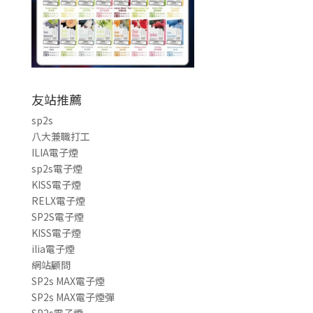
友站推薦
sp2s
八大兼職打工
ILIA電子煙
sp2s電子煙
KISS電子煙
RELX電子煙
SP2S電子煙
KISS電子煙
ilia電子煙
網站顧問
SP2s MAX電子煙
SP2s MAX電子煙彈
SP2s電子煙