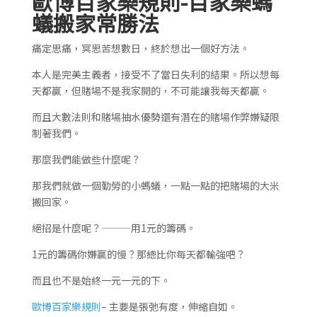
歐博百家樂規則-百家樂螞
蟻搬家常勝法
痛定思痛，冥思苦想數日，終於想出一個好方法。
本人是完美主義者，接受不了當日失利的結果。所以想每
天都贏，但賭場不是我家開的，不可能讓我每天都贏。
而且大數法則和賭場抽水優勢還有潛在的賭場作弊嫌疑限
制著我們。
那麼我們能做些什麼呢？
那我們就做一個勤勞的小螞蟻，一點一點的把賭場的大米
搬回家。
絕招是什麼呢？———用1元的籌碼。
1元的籌碼你嫌贏的慢？那總比你每天都輸強吧？
而且也不是始終一元一元的下。
歐博百家樂規則
– 主要是張弛有度，伸縮自如。