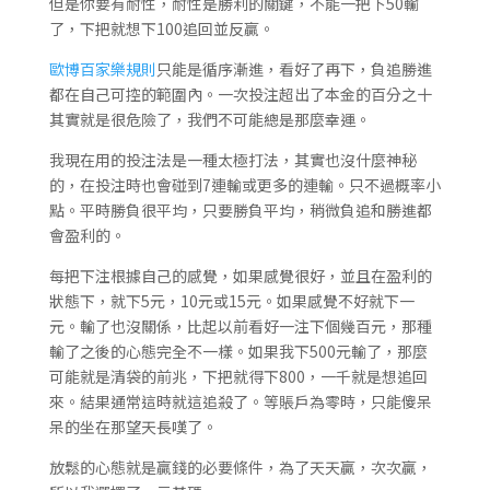
但是你要有耐性，耐性是勝利的關鍵，不能一把下50輸
了，下把就想下100追回並反贏。
歐博百家樂規則
只能是循序漸進，看好了再下，負追勝進
都在自己可控的範圍內。一次投注超出了本金的百分之十
其實就是很危險了，我們不可能總是那麼幸運。
我現在用的投注法是一種太極打法，其實也沒什麼神秘
的，在投注時也會碰到7連輸或更多的連輸。只不過概率小
點。平時勝負很平均，只要勝負平均，稍微負追和勝進都
會盈利的。
每把下注根據自己的感覺，如果感覺很好，並且在盈利的
狀態下，就下5元，10元或15元。如果感覺不好就下一
元。輸了也沒關係，比起以前看好一注下個幾百元，那種
輸了之後的心態完全不一樣。如果我下500元輸了，那麼
可能就是清袋的前兆，下把就得下800，一千就是想追回
來。結果通常這時就這追殺了。等賬戶為零時，只能傻呆
呆的坐在那望天長嘆了。
放鬆的心態就是贏錢的必要條件，為了天天贏，次次贏，