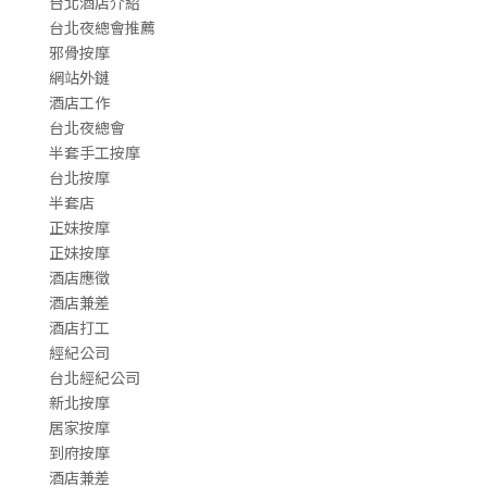
台北酒店介紹
台北夜總會推薦
邪骨按摩
網站外鏈
酒店工作
台北夜總會
半套手工按摩
台北按摩
半套店
正妹按摩
正妹按摩
酒店應徵
酒店兼差
酒店打工
經紀公司
台北經紀公司
新北按摩
居家按摩
到府按摩
酒店兼差