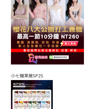
小七糖果屋SP2S