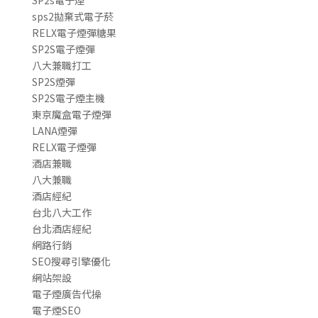
sps2拋棄式電子菸
RELX電子煙彈糖果
SP2S電子煙彈
八大兼職打工
SP2S煙彈
SP2S電子煙主機
東京魔盒電子煙彈
LANA煙彈
RELX電子煙彈
酒店兼職
八大兼職
酒店經紀
台北八大工作
台北酒店經紀
網路行銷
SEO搜尋引擎優化
網站架設
電子煙廣告代操
電子煙SEO