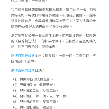
所以我選擇了一元基碼。
我目前是每靴牌贏50個基碼為標準，贏了休息一會，然後
再接著打。每次打得順就多贏點，不順就少贏點。一點不
順就乾脆休息一會等運氣順時再接著打，這個方法真的比
以前在ea費好大勁也贏不了多少強很多。
決定現在就公佈一個至高無上的、從來都沒有過可以超越
的《至尊投注法》，你如果學到了，仍依然未能贏到錢的
話，你不用去自殺，我替你去！
歐博百家樂規則
本法：開長龍、一個一個、二個二個、三
個N個都可全中。
歐博百家樂規則
口訣：
（1）見開單個切入跟至斷。
（2）見開N個加一個跟至斷。
（3）見N個加二個，反買二個。
（4）見N個加一個一個，買一個一個。
（5）見N個加三個，反買至斷。
（6）見N個加四個，跟至斷。