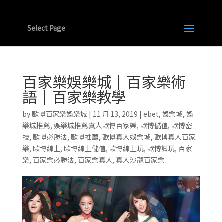
Select Page
百家樂娛樂城│百家樂術
語│百家樂教學
by
歐博百家樂娛樂城
|
11 月 13, 2019
|
ebet
,
娛樂城
,
娛
樂城推薦
,
娛樂城推薦真人歐博百家樂
,
歐博儲值
,
歐博密
技
,
歐博必勝法
,
歐博推薦
,
歐博真人娛樂城
,
歐博真人百家
樂
,
歐博線上
,
歐博線上儲值
,
歐博線上玩
,
歐博試玩
,
百家
樂
,
百家樂必勝法
,
百家樂真人
,
真人沙龍百家樂