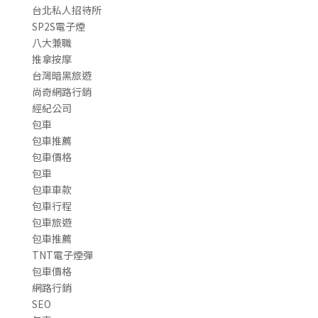
台北私人招待所
SP2S電子煙
八大兼職
推拿按摩
台灣暗黑旅遊
尚奇網路行銷
經紀公司
包車
包車推薦
包車價格
包車
包車車款
包車行程
包車旅遊
包車推薦
TNT電子煙彈
包車價格
網路行銷
SEO