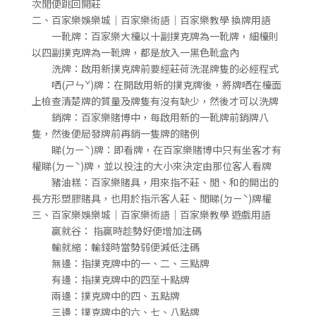
次閒便跳回開莊
二、百家樂娛樂城│百家樂術語│百家樂教學 換牌用語
一靴牌：百家樂大檯以十副撲克牌為一靴牌，細檯則
以四副撲克牌為一靴牌，都是放入一黑色靴盒內
洗牌：啟用新撲克牌前要經莊荷洗混牌隻的必經程式
哂(ㄕㄣˇ)牌：在開啟用新的撲克牌後，將牌哂在檯面
上檢查清楚牌的質量及牌隻有沒有缺少，然後才可以洗牌
銷牌：百家樂賭博中，每啟用新的一靴牌前銷牌八
隻，然後便局發牌前再銷一隻牌的賭例
睇(ㄉㄧˋ)牌：即看牌，在百家樂賭博中只有坐客才有
權睇(ㄉㄧˋ)牌，並以投注的大小來決定由那位客人看牌
豬油糕：百家樂賭具，用來指不莊、閒、和的開出的
長方形塑膠賭具，也用於指示客人莊、閒睇(ㄉㄧˋ)牌權
三、百家樂娛樂城│百家樂術語│百家樂教學 遊戲用語
贏就谷： 指贏時趁勢好便增加注碼
輸就縮：輸錢時當勢弱便減低注碼
無邊：指撲克牌中的一、二、三點牌
有邊：指撲克牌中的四至十點牌
兩邊：撲克牌中的四、五點牌
三邊：撲克牌中的六、七、八點牌