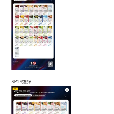
SP2S煙彈