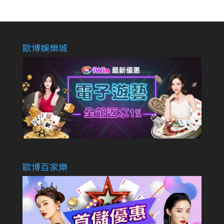
歐博娛樂城
歐博百家樂