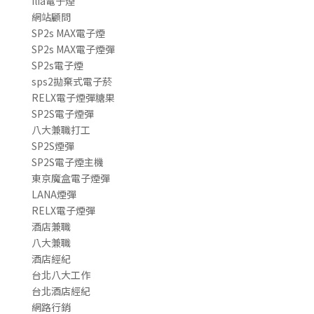
ilia電子煙
網站顧問
SP2s MAX電子煙
SP2s MAX電子煙彈
SP2s電子煙
sps2拋棄式電子菸
RELX電子煙彈糖果
SP2S電子煙彈
八大兼職打工
SP2S煙彈
SP2S電子煙主機
東京魔盒電子煙彈
LANA煙彈
RELX電子煙彈
酒店兼職
八大兼職
酒店經紀
台北八大工作
台北酒店經紀
網路行銷