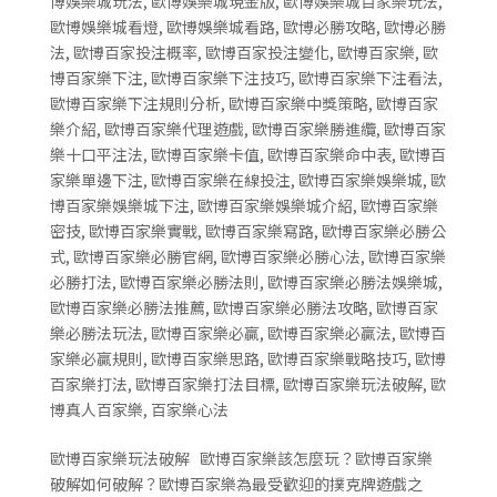
博娛樂城玩法
,
歐博娛樂城現金版
,
歐博娛樂城百家樂玩法
,
歐博娛樂城看燈
,
歐博娛樂城看路
,
歐博必勝攻略
,
歐博必勝
法
,
歐博百家投注概率
,
歐博百家投注變化
,
歐博百家樂
,
歐
博百家樂下注
,
歐博百家樂下注技巧
,
歐博百家樂下注看法
,
歐博百家樂下注規則分析
,
歐博百家樂中獎策略
,
歐博百家
樂介紹
,
歐博百家樂代理遊戲
,
歐博百家樂勝進纜
,
歐博百家
樂十口平注法
,
歐博百家樂卡值
,
歐博百家樂命中表
,
歐博百
家樂單邊下注
,
歐博百家樂在線投注
,
歐博百家樂娛樂城
,
歐
博百家樂娛樂城下注
,
歐博百家樂娛樂城介紹
,
歐博百家樂
密技
,
歐博百家樂實戰
,
歐博百家樂寫路
,
歐博百家樂必勝公
式
,
歐博百家樂必勝官網
,
歐博百家樂必勝心法
,
歐博百家樂
必勝打法
,
歐博百家樂必勝法則
,
歐博百家樂必勝法娛樂城
,
歐博百家樂必勝法推薦
,
歐博百家樂必勝法攻略
,
歐博百家
樂必勝法玩法
,
歐博百家樂必贏
,
歐博百家樂必贏法
,
歐博百
家樂必贏規則
,
歐博百家樂思路
,
歐博百家樂戰略技巧
,
歐博
百家樂打法
,
歐博百家樂打法目標
,
歐博百家樂玩法破解
,
歐
博真人百家樂
,
百家樂心法
歐博百家樂玩法破解 歐博百家樂該怎麼玩？歐博百家樂
破解如何破解？歐博百家樂為最受歡迎的撲克牌遊戲之