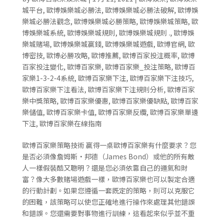
城平台
,
歐博娛樂城必勝法
,
歐博娛樂城必勝法破解
,
歐博娛
樂城必勝法觀念
,
歐博娛樂城必勝策略
,
歐博娛樂城策略
,
歐
博娛樂城系統
,
歐博娛樂城規則
,
歐博娛樂城規則 .
,
歐博娛
樂城賭場
,
歐博娛樂城贏錢
,
歐博娛樂城遊戲
,
歐博官網
,
歐
博密技
,
歐博必勝攻略
,
歐博推薦
,
歐博百家投注概率
,
歐博
百家投注變化
,
歐博百家樂
,
歐博百家樂_投注策略
,
歐博百
家樂1-3-2-4系統
,
歐博百家樂下注
,
歐博百家樂下注技巧
,
歐博百家樂下注看法
,
歐博百家樂下注規則分析
,
歐博百家
樂中獎策略
,
歐博百家樂優惠
,
歐博百家樂優缺點
,
歐博百家
樂儲值
,
歐博百家樂卡值
,
歐博百家樂反纜
,
歐博百家樂單邊
下注
,
歐博百家樂在線指南
歐博百家樂策略技術 贏得一桌歐博百家樂有什麼要求？您
是否必須像詹姆斯·邦德（James Bond）或他的所有敵
人一樣假裝酷又聰明？還是您必須依靠自己的運氣和財
富？像大多數賭場遊戲一樣，歐博百家樂也可以製定合適
的行動計劃。如果您遵循一套既定的策略，則可以克服它
的困難，該策略可以使您正確地進行操作來處理其他錯誤
和錯誤。您還需要對事物進行訓練，這看起來似乎並不重