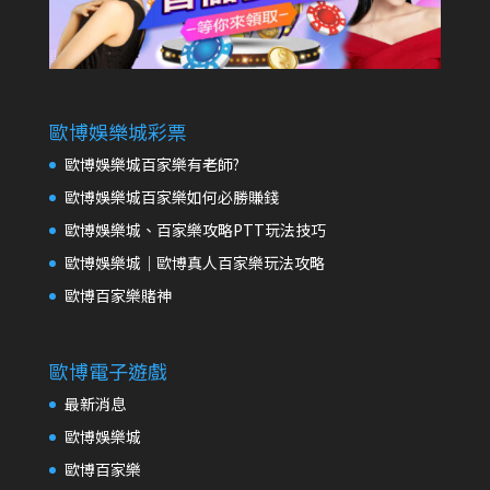
歐博娛樂城彩票
歐博娛樂城百家樂有老師?
歐博娛樂城百家樂如何必勝賺錢
歐博娛樂城、百家樂攻略PTT玩法技巧
歐博娛樂城│歐博真人百家樂玩法攻略
歐博百家樂賭神
歐博電子遊戲
最新消息
歐博娛樂城
歐博百家樂