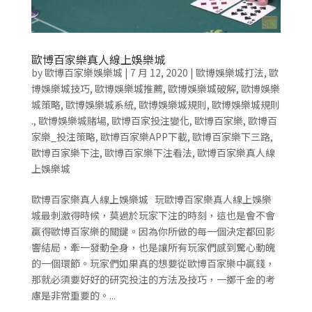
歐博百家樂真人線上娛樂城
by
歐博百家樂娛樂城
|
7 月 12, 2020
|
歐博娛樂城打法
,
歐
博娛樂城技巧
,
歐博娛樂城推薦
,
歐博娛樂城破解
,
歐博娛樂
城策略
,
歐博娛樂城系統
,
歐博娛樂城規則
,
歐博娛樂城規則
.
,
歐博娛樂城賭場
,
歐博百家投注變化
,
歐博百家樂
,
歐博百
家樂_投注策略
,
歐博百家樂APP下載
,
歐博百家樂下三路
,
歐博百家樂下注
,
歐博百家樂下注看法
,
歐博百家樂真人線
上娛樂城
歐博百家樂真人線上娛樂城 玩歐博百家樂真人線上娛樂
城最刺激得時候，莫過於玩家下注的時刻，這也是會不會
贏得歐博百家樂的關鍵。因為你所做的每一個決定都回影
響結局，牽一發動全身，也是讓所有玩家們感到驚心動魄
的一個環節。玩家們如果真的想要從歐博百家樂中贏錢，
那就必須要好好的研究投注的方法及技巧，一擲千金的考
慮是非常重要的。...