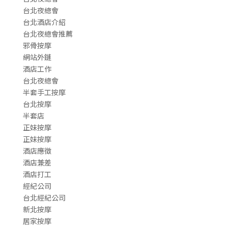
台北夜總會
台北酒店介紹
台北夜總會推薦
邪骨按摩
網站外鏈
酒店工作
台北夜總會
半套手工按摩
台北按摩
半套店
正妹按摩
正妹按摩
酒店應徵
酒店兼差
酒店打工
經紀公司
台北經紀公司
新北按摩
居家按摩