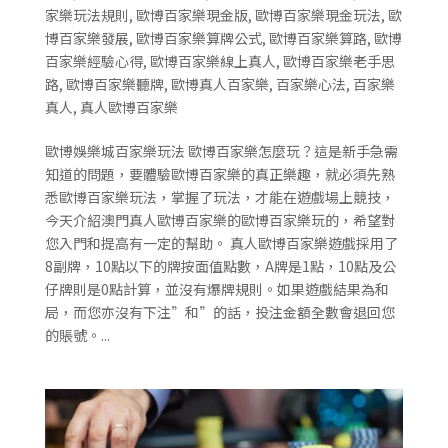
家樂玩法規則
,
歐博百家樂現金版
,
歐博百家樂現金玩法
,
歐
博百家樂發展
,
歐博百家樂算牌公式
,
歐博百家樂算路
,
歐博
百家樂經驗心得
,
歐博百家樂線上真人
,
歐博百家樂老手思
路
,
歐博百家樂聽牌
,
歐博真人百家樂
,
百家樂心法
,
百家樂
真人
,
真人歐博百家樂
歐博娛樂城百家樂玩法 歐博百家樂怎麼玩？這是新手急需
知道的問題，要體驗歐博百家樂的真正樂趣，就必須先熟
悉歐博百家樂玩法，掌握了玩法，才能在遊戲場上競技，
今天介紹澳門真人歐博百家樂的歐博百家樂玩的，希望對
您入門和提高有一定的幫助。 真人歐博百家樂遊戲採用了
8副牌，10點以下的牌按面值點數，A牌是1點，10點及公
仔牌則是0點計算，並沒有爆牌規則。如果遊戲結果為和
局，而您亦沒有下注”和”的話，投注金額全數會退回您
的賬號。...