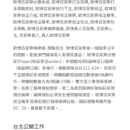
歐博百家樂必勝系統
,
歐博百家樂打法目標
,
歐博百家樂打
法策略原則
,
歐博百家樂技巧下注
,
歐博百家樂投注
,
歐博百
家樂投注介紹
,
歐博百家樂投注娛樂
,
歐博百家樂投注概率
,
歐博百家樂投注機率
,
歐博百家樂投注玩法
,
歐博百家樂玩
法策略
,
歐博百家樂開牌看路
,
歐博真人百家樂
,
百家樂心
法
,
百家樂真人
,
真人歐博百家樂
歐博百家樂娛樂城-策略玩法 歐博百家樂是一個賠率公平
的遊戲，更是澳門賭場高人氣博奕產品。 歐博百家樂分閒
家(Player)和莊家(Banker)，本遊戲採用6副牌至12副牌
（每副牌52張）來進行，遊戲牌張合計312~624。 玩家可
下注選擇莊家或閒家，牌麵點數相加個位數接進9為勝利
方，牌麵點數最大為9點最小0點。 雙方至少會發兩張牌，
第一及第三張牌發給閒家，第二及第四張牌則發給莊家視
情況補牌，補牌規則必須完全遵照賭場規定。 歐博百家樂
投注機率 如果莊閒只發兩張牌比點，開莊閒機率顯然是
50：50，連算都不用算。...
台北公關工作