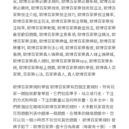
家
,
歐博百家樂必勝法規則
,
歐博百家樂必勝系統
,
歐博百家
樂必勝術
,
歐博百家樂技術
,
歐博百家樂技術投注法
,
歐博百
家樂投注介紹
,
歐博百家樂投注技巧
,
歐博百家樂投注機率
,
歐博百家樂投注玩法
,
歐博百家樂投注策略
,
歐博百家樂投
注賠率
,
歐博百家樂斬龍
,
歐博百家樂最佳投注
,
歐博百家樂
最受歡迎遊戲
,
歐博百家樂注意事項
,
歐博百家樂注碼法
,
歐
博百家樂活動
,
歐博百家樂牌值
,
歐博百家樂牌局
,
歐博百家
樂獲利
,
歐博百家樂玩法心得
,
歐博百家樂看燈
,
歐博百家樂
看牌
,
歐博百家樂真人娛樂城
,
歐博百家樂真人線上娛樂城
,
歐博百家樂真人規則
,
歐博百家樂算牌app
,
歐博百家樂系
統
,
歐博百家樂紙上遊戲
,
歐博百家樂規則學習
,
歐博真人百
家樂
,
百家樂心法
,
百家樂真人
,
真人歐博百家樂
歐博百家樂規則學習 歐博百家樂有四個主要規則，所有玩
家一開始就都會學習。它們包括舉手，站立或行走，下注
的方式和時間，下注的數量以及何時折疊。在本文中，我
們將描述在賭場玩歐博百家樂的規則。大多數玩家首先從
可用遊戲列表中選擇一個遊戲。在標準的賭場遊戲中，您
可以玩一個小時而不玩任何其他遊戲。 歐博百家樂規則 發
牌手如下：歐博百家樂–面卡分為兩套（每套有十張），價