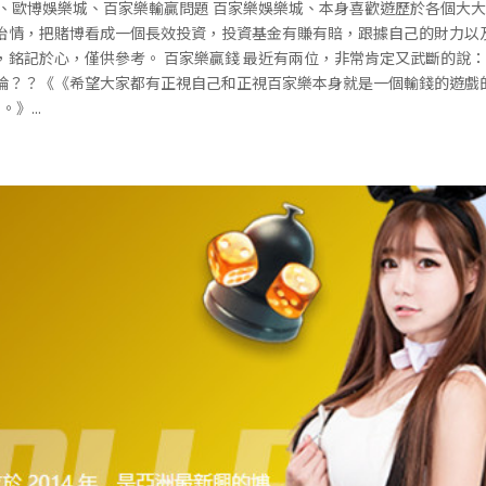
、歐博娛樂城、百家樂輸贏問題 百家樂娛樂城、本身喜歡遊歷於各個大
怡情，把賭博看成一個長效投資，投資基金有賺有賠，跟據自己的財力以
銘記於心，僅供參考。 百家樂贏錢 最近有兩位，非常肯定又武斷的說
論？？《《希望大家都有正視自己和正視百家樂本身就是一個輸錢的遊戲
》...