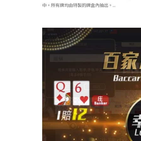
中。所有牌均由特製的牌盒內抽出。...