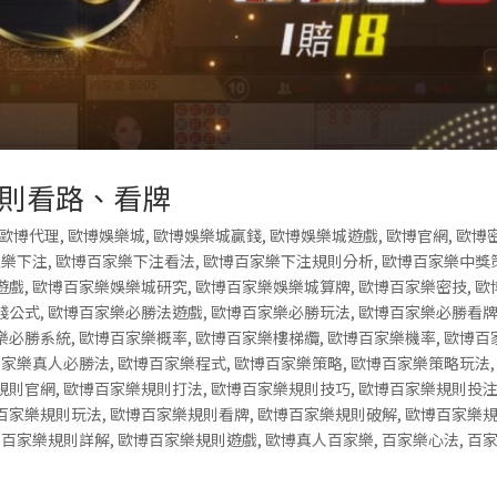
則看路、看牌
歐博代理
,
歐博娛樂城
,
歐博娛樂城贏錢
,
歐博娛樂城遊戲
,
歐博官網
,
歐博
家樂下注
,
歐博百家樂下注看法
,
歐博百家樂下注規則分析
,
歐博百家樂中獎
遊戲
,
歐博百家樂娛樂城研究
,
歐博百家樂娛樂城算牌
,
歐博百家樂密技
,
歐
錢公式
,
歐博百家樂必勝法遊戲
,
歐博百家樂必勝玩法
,
歐博百家樂必勝看
樂必勝系統
,
歐博百家樂概率
,
歐博百家樂樓梯纜
,
歐博百家樂機率
,
歐博百
百家樂真人必勝法
,
歐博百家樂程式
,
歐博百家樂策略
,
歐博百家樂策略玩法
規則官網
,
歐博百家樂規則打法
,
歐博百家樂規則技巧
,
歐博百家樂規則投
百家樂規則玩法
,
歐博百家樂規則看牌
,
歐博百家樂規則破解
,
歐博百家樂
博百家樂規則詳解
,
歐博百家樂規則遊戲
,
歐博真人百家樂
,
百家樂心法
,
百