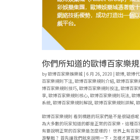
你們所知道的歐博百家樂規
by
歐博百家樂娛樂城
|
6 月 26, 2020
|
歐博
,
歐博代
百家樂規則下注
,
歐博百家樂規則介紹
,
歐博百家樂
博百家樂規則技巧
,
歐博百家樂規則投注
,
歐博百家
享
,
歐博百家樂規則核心
,
歐博百家樂規則玩法
,
歐
系統
,
歐博百家樂規則解說
,
歐博百家樂規則詳解
,
歐博百家樂規則 看到標題的玩家們是不是很疑惑呢
為大多數的玩家知道的都是正常的百家樂，這種百
有要說明正常的百家樂是怎麼樣的！ 世界上有百
游擊戰？ 首先讓我們就來說明一下，怎樣才算正常