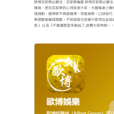
歐博百家樂必勝法、百家樂輸贏 歐博百家樂必勝法
賭場，把玩百家樂的心得告訴大家，大賭傷身小賭
錢規劃，賭博即不再是賭博，而是娛樂。口訣技巧，
樂遊戲是輸錢遊戲。不知道兩位依據什麼得出此結
氣.》以及《不要講那麼多廢話了,浪費大家時間。。。