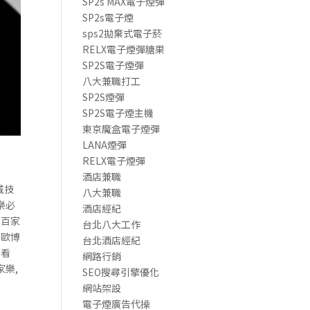
SP2s MAX電子煙彈
SP2s電子煙
sps2拋棄式電子菸
RELX電子煙彈糖果
SP2S電子煙彈
八大兼職打工
SP2S煙彈
SP2S電子煙主機
東京魔盒電子煙彈
LANA煙彈
RELX電子煙彈
酒店兼職
城技
八大兼職
樂必
酒店經紀
博百家
台北八大工作
,
歐博
台北酒店經紀
則看
網路行銷
家樂
,
SEO搜尋引擎優化
網站架設
電子煙廣告代操