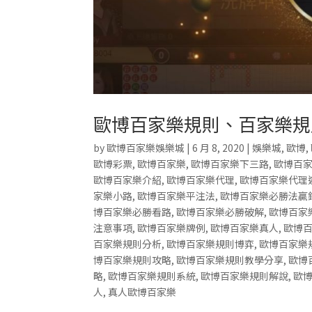
歐博百家樂規則、百家樂規
by
歐博百家樂娛樂城
|
6 月 8, 2020
|
娛樂城
,
歐博
,
歐博彩票
,
歐博百家樂
,
歐博百家樂下三路
,
歐博百
歐博百家樂介紹
,
歐博百家樂代理
,
歐博百家樂代理
家樂小路
,
歐博百家樂平注法
,
歐博百家樂必勝法贏
博百家樂必勝看路
,
歐博百家樂必勝破解
,
歐博百家
注意事項
,
歐博百家樂牌例
,
歐博百家樂真人
,
歐博
百家樂規則分析
,
歐博百家樂規則博弈
,
歐博百家樂
博百家樂規則攻略
,
歐博百家樂規則教學分享
,
歐博
略
,
歐博百家樂規則系統
,
歐博百家樂規則解說
,
歐
人
,
真人歐博百家樂