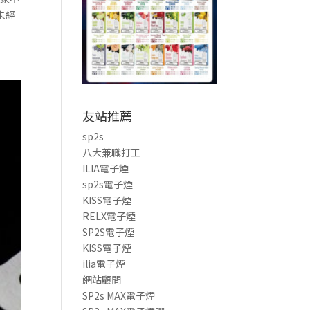
未經
友站推薦
sp2s
八大兼職打工
ILIA電子煙
sp2s電子煙
KISS電子煙
RELX電子煙
SP2S電子煙
KISS電子煙
ilia電子煙
網站顧問
SP2s MAX電子煙