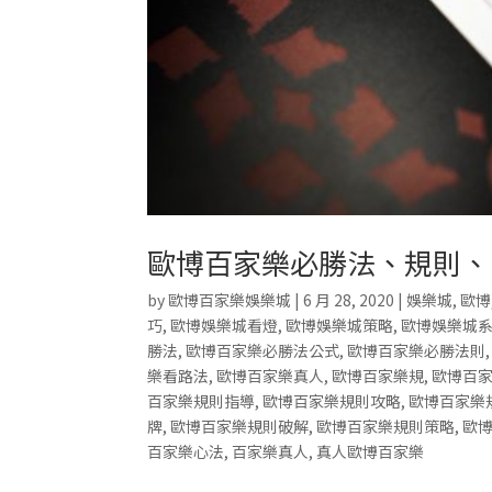
歐博百家樂必勝法、規則、
by
歐博百家樂娛樂城
|
6 月 28, 2020
|
娛樂城
,
歐博
巧
,
歐博娛樂城看燈
,
歐博娛樂城策略
,
歐博娛樂城
勝法
,
歐博百家樂必勝法公式
,
歐博百家樂必勝法則
樂看路法
,
歐博百家樂真人
,
歐博百家樂規
,
歐博百
百家樂規則指導
,
歐博百家樂規則攻略
,
歐博百家樂
牌
,
歐博百家樂規則破解
,
歐博百家樂規則策略
,
歐
百家樂心法
,
百家樂真人
,
真人歐博百家樂