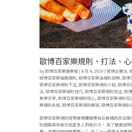
歐博百家樂規則、打法、心
by
歐博百家樂娛樂城
|
8 月 4, 2020
|
歐博必勝法
,
歐博百家樂抽獎規則
,
歐博百家樂油規則說明
,
歐博
歐博百家樂規則下注
,
歐博百家樂規則介紹
,
歐博百
法
,
歐博百家樂規則技巧
,
歐博百家樂規則投注
,
歐
教學分享
,
歐博百家樂規則核心
,
歐博百家樂規則玩
樂規則系統
,
歐博百家樂規則解說
,
歐博百家樂規則
歐博百家樂規則經常被媒體報導為在被捕的非法賭
則遊戲具有吸引這麼多人的吸引力。 為了簡要說明
賽，並預測哪個將獲勝 。” 在二十一點等大多數