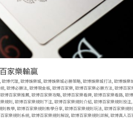
百家樂輸贏
,
歐博代理
,
歐博娛樂城
,
歐博娛樂城必勝策略
,
歐博娛樂城打法
,
歐博娛樂
系統
,
歐博必勝法
,
歐博現金板
,
歐博百家樂
,
歐博百家樂必勝方法
,
歐博百家
,
歐博百家樂推薦
,
歐博百家樂攻略
,
歐博百家樂看牌
,
歐博百家樂看路
,
歐
家樂規則
,
歐博百家樂規則下注
,
歐博百家樂規則介紹
,
歐博百家樂規則投注
規則教學
,
歐博百家樂規則教學分享
,
歐博百家樂規則玩法
,
歐博百家樂規
博百家樂規則系統
,
歐博百家樂規則解說
,
歐博百家樂規則詳解
,
歐博真人百