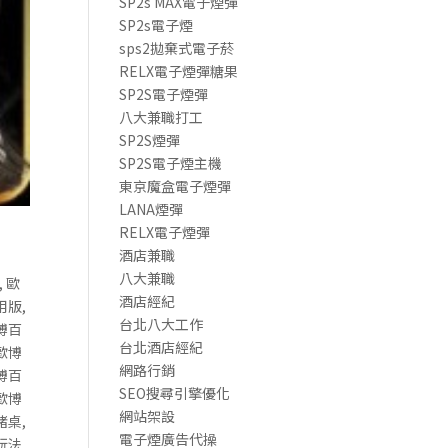
SP2s MAX電子煙彈
SP2s電子煙
sps2拋棄式電子菸
RELX電子煙彈糖果
SP2S電子煙彈
八大兼職打工
SP2S煙彈
SP2S電子煙主機
東京魔盒電子煙彈
LANA煙彈
RELX電子煙彈
酒店兼職
八大兼職
,
歐
酒店經紀
用版
,
台北八大工作
博百
台北酒店經紀
歐博
網路行銷
博百
SEO搜尋引擎優化
歐博
網站架設
賭桌
,
電子煙廣告代操
玩法
,