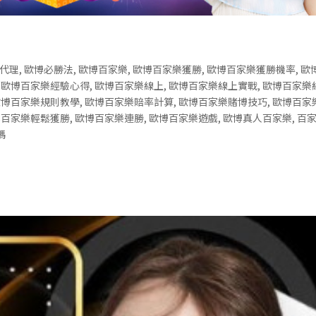
代理
,
歐博必勝法
,
歐博百家樂
,
歐博百家樂獲勝
,
歐博百家樂獲勝機率
,
歐
,
歐博百家樂經驗心得
,
歐博百家樂線上
,
歐博百家樂線上實戰
,
歐博百家樂
歐博百家樂規則教學
,
歐博百家樂賠率計算
,
歐博百家樂賭博技巧
,
歐博百家
博百家樂輕鬆獲勝
,
歐博百家樂連勝
,
歐博百家樂遊戲
,
歐博真人百家樂
,
百
碼