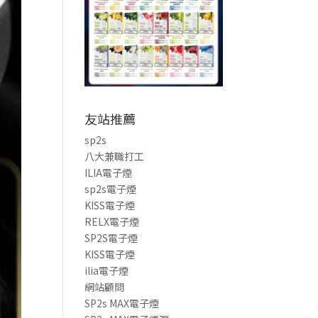
友站推薦
sp2s
八大兼職打工
ILIA電子煙
sp2s電子煙
KISS電子煙
RELX電子煙
SP2S電子煙
KISS電子煙
ilia電子煙
網站顧問
SP2s MAX電子煙