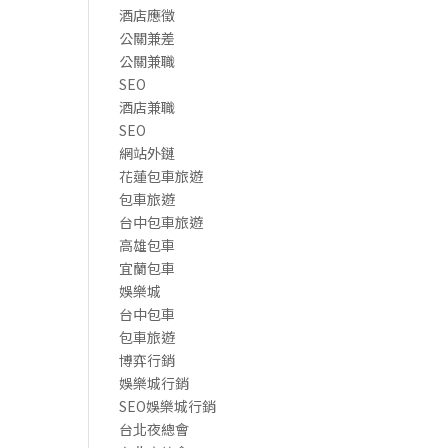
酒店應徵
公關兼差
公關兼職
SEO
酒店兼職
SEO
網站外鏈
花蓮包車旅遊
包車旅遊
台中包車旅遊
高雄包車
宜蘭包車
娛樂城
台中包車
包車旅遊
博弈行銷
娛樂城行銷
SEO娛樂城行銷
台北夜總會