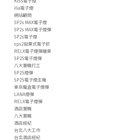
KISS電子煙
ilia電子煙
網站顧問
SP2s MAX電子煙
SP2s MAX電子煙彈
SP2s電子煙
sps2拋棄式電子菸
RELX電子煙彈糖果
SP2S電子煙彈
八大兼職打工
SP2S煙彈
SP2S電子煙主機
東京魔盒電子煙彈
LANA煙彈
RELX電子煙彈
酒店兼職
八大兼職
酒店經紀
台北八大工作
台北酒店經紀