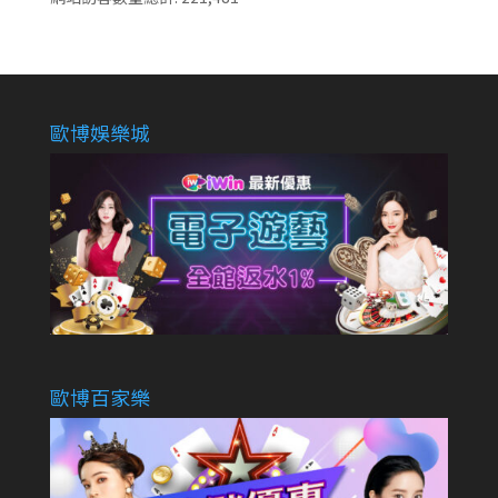
歐博娛樂城
歐博百家樂