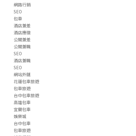
網路行銷
SEO
包車
酒店兼差
酒店應徵
公關兼差
公關兼職
SEO
酒店兼職
SEO
網站外鏈
花蓮包車旅遊
包車旅遊
台中包車旅遊
高雄包車
宜蘭包車
娛樂城
台中包車
包車旅遊