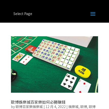
Select Page
歐博娛樂城百家樂如何必勝賺錢
by
歐博百家樂娛樂城
|
12 月 4, 2022
|
娛樂城
,
歐博
,
歐博