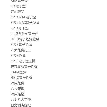
KISS電子煙
ilia電子煙
網站顧問
SP2s MAX電子煙
SP2s MAX電子煙彈
SP2s電子煙
sps2拋棄式電子菸
RELX電子煙彈糖果
SP2S電子煙彈
八大兼職打工
SP2S煙彈
SP2S電子煙主機
東京魔盒電子煙彈
LANA煙彈
RELX電子煙彈
酒店兼職
八大兼職
酒店經紀
台北八大工作
台北酒店經紀