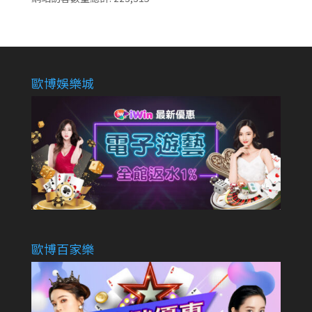
歐博娛樂城
歐博百家樂