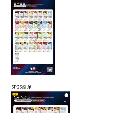
SP2S煙彈