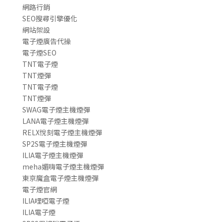
網路行銷
SEO搜尋引擎優化
網站架設
電子煙廣告代操
電子煙SEO
TNT電子煙
TNT煙彈
TNT電子煙
TNT煙彈
SWAG電子煙主機煙彈
LANA電子煙主機煙彈
RELX悅刻電子煙主機煙彈
SP2S電子煙主機煙彈
ILIA電子煙主機煙彈
meha媚嗨電子煙主機煙彈
東京魔盒電子煙主機煙彈
電子煙官網
ILIA哩啞電子煙
ILIA電子煙