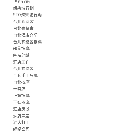
博弈行銷
娛樂城行銷
SEO娛樂城行銷
台北夜總會
台北夜總會
台北酒店介紹
台北夜總會推薦
邪骨按摩
網站外鏈
酒店工作
台北夜總會
半套手工按摩
台北按摩
半套店
正妹按摩
正妹按摩
酒店應徵
酒店兼差
酒店打工
經紀公司