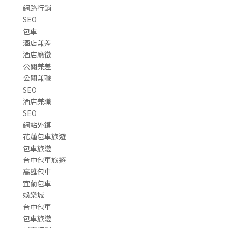
網路行銷
SEO
包車
酒店兼差
酒店應徵
公關兼差
公關兼職
SEO
酒店兼職
SEO
網站外鏈
花蓮包車旅遊
包車旅遊
台中包車旅遊
高雄包車
宜蘭包車
娛樂城
台中包車
包車旅遊