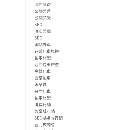
酒店應徵
公關兼差
公關兼職
SEO
酒店兼職
SEO
網站外鏈
花蓮包車旅遊
包車旅遊
台中包車旅遊
高雄包車
宜蘭包車
娛樂城
台中包車
包車旅遊
博弈行銷
娛樂城行銷
SEO娛樂城行銷
台北夜總會