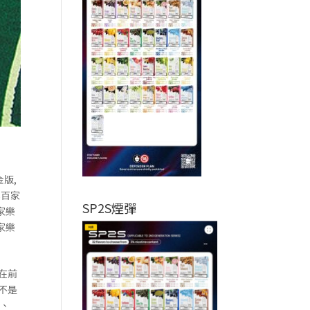
金版
,
博百家
SP2S煙彈
家樂
家樂
在前
不是
0、