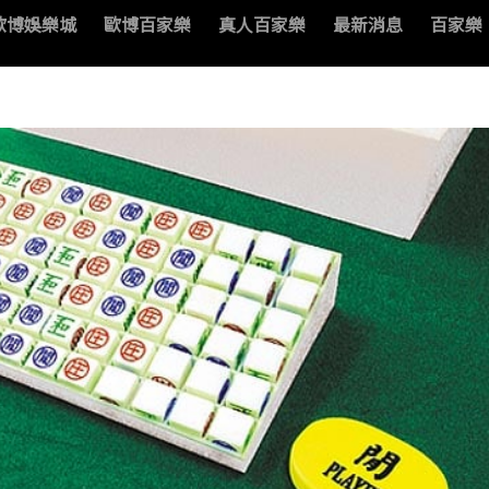
歐博娛樂城
歐博百家樂
真人百家樂
最新消息
百家樂