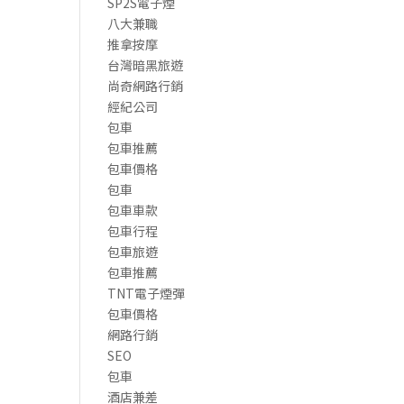
SP2S電子煙
八大兼職
推拿按摩
台灣暗黑旅遊
尚奇網路行銷
經紀公司
包車
包車推薦
包車價格
包車
包車車款
包車行程
包車旅遊
包車推薦
TNT電子煙彈
包車價格
網路行銷
SEO
包車
酒店兼差