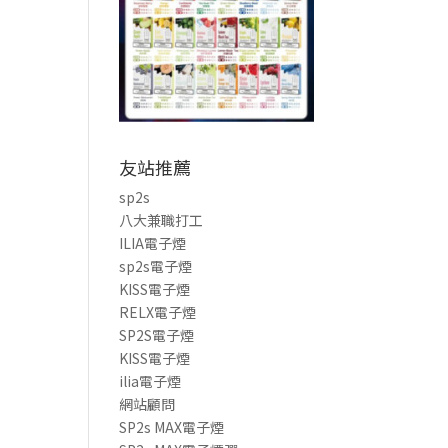
友站推薦
sp2s
八大兼職打工
ILIA電子煙
sp2s電子煙
KISS電子煙
RELX電子煙
SP2S電子煙
KISS電子煙
ilia電子煙
網站顧問
SP2s MAX電子煙