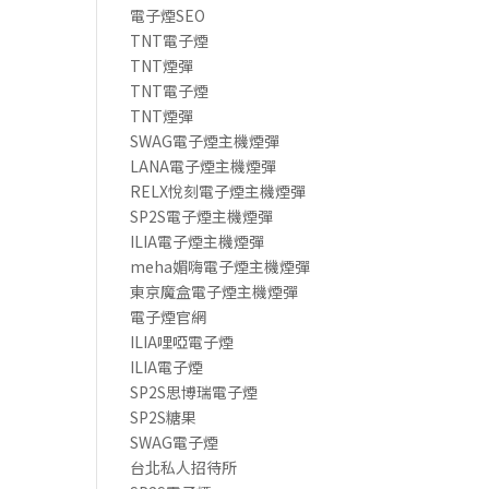
電子煙SEO
TNT電子煙
TNT煙彈
TNT電子煙
TNT煙彈
SWAG電子煙主機煙彈
LANA電子煙主機煙彈
RELX悅刻電子煙主機煙彈
SP2S電子煙主機煙彈
ILIA電子煙主機煙彈
meha媚嗨電子煙主機煙彈
東京魔盒電子煙主機煙彈
電子煙官網
ILIA哩啞電子煙
ILIA電子煙
SP2S思博瑞電子煙
SP2S糖果
SWAG電子煙
台北私人招待所