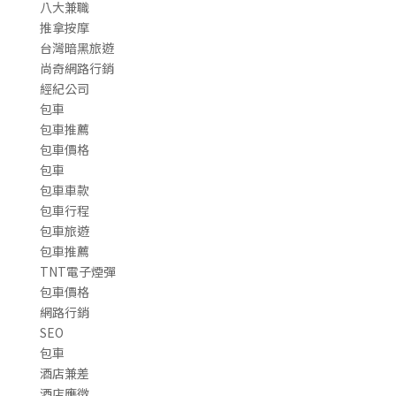
八大兼職
推拿按摩
台灣暗黑旅遊
尚奇網路行銷
經紀公司
包車
包車推薦
包車價格
包車
包車車款
包車行程
包車旅遊
包車推薦
TNT電子煙彈
包車價格
網路行銷
SEO
包車
酒店兼差
酒店應徵