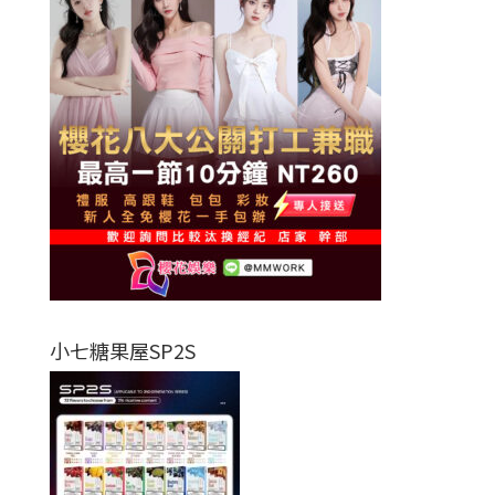
小七糖果屋SP2S