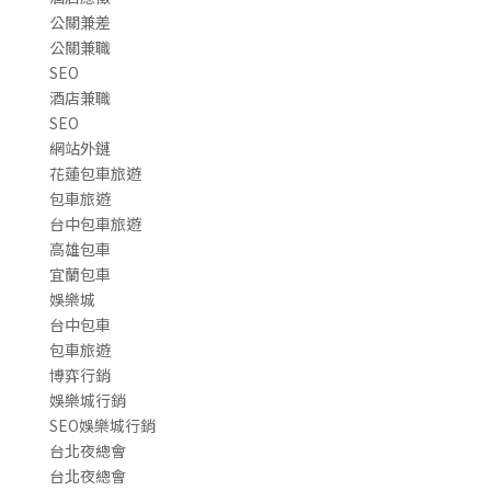
公關兼差
公關兼職
SEO
酒店兼職
SEO
網站外鏈
花蓮包車旅遊
包車旅遊
台中包車旅遊
高雄包車
宜蘭包車
娛樂城
台中包車
包車旅遊
博弈行銷
娛樂城行銷
SEO娛樂城行銷
台北夜總會
台北夜總會