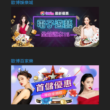
歐博娛樂城
歐博百家樂