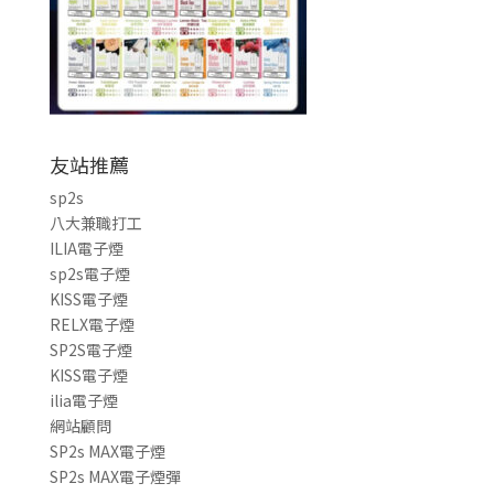
友站推薦
sp2s
八大兼職打工
ILIA電子煙
sp2s電子煙
KISS電子煙
RELX電子煙
SP2S電子煙
KISS電子煙
ilia電子煙
網站顧問
SP2s MAX電子煙
SP2s MAX電子煙彈