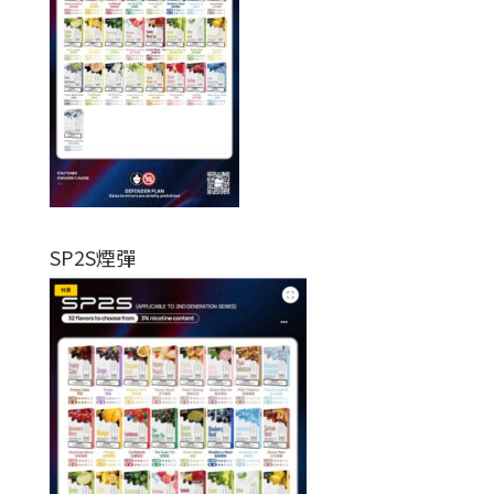
SP2S煙彈