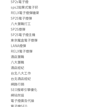
SP2s電子煙
sps2拋棄式電子菸
RELX電子煙彈糖果
SP2S電子煙彈
八大兼職打工
SP2S煙彈
SP2S電子煙主機
東京魔盒電子煙彈
LANA煙彈
RELX電子煙彈
酒店兼職
八大兼職
酒店經紀
台北八大工作
台北酒店經紀
網路行銷
SEO搜尋引擎優化
網站架設
電子煙廣告代操
電子煙SEO