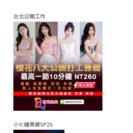
台北公關工作
小七糖果屋SP2S