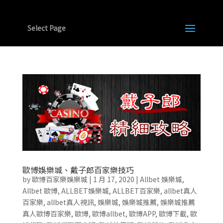
Select Page
歐博娛樂城、戴子郎百家樂技巧
by
歐博百家樂娛樂城
|
1 月 17, 2020
|
Allbet 娛樂城
,
Allbet 歐博
,
ALLBET娛樂城
,
ALLBET百家樂
,
allbet真人
百家樂
,
allbet真人視訊
,
娛樂城
,
娛樂城推薦
,
娛樂城推薦
真人歐博百家樂
,
歐博
,
歐博allbet
,
歐博APP
,
歐博下載
,
歐