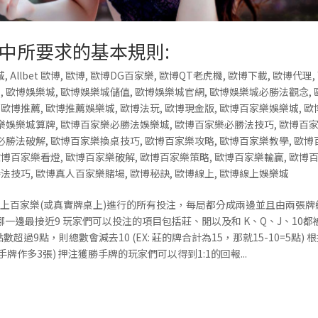
中所要求的基本規則:
城
,
Allbet 歐博
,
歐博
,
歐博DG百家樂
,
歐博QT老虎機
,
歐博下載
,
歐博代理
,
城
,
歐博娛樂城
,
歐博娛樂城儲值
,
歐博娛樂城官網
,
歐博娛樂城必勝法觀念
,
,
歐博推薦
,
歐博推薦娛樂城
,
歐博法玩
,
歐博現金版
,
歐博百家樂娛樂城
,
歐
樂娛樂城算牌
,
歐博百家樂必勝法娛樂城
,
歐博百家樂必勝法技巧
,
歐博百
必勝法破解
,
歐博百家樂換桌技巧
,
歐博百家樂攻略
,
歐博百家樂教學
,
歐博
歐博百家樂看燈
,
歐博百家樂破解
,
歐博百家樂策略
,
歐博百家樂輸贏
,
歐博
勝法技巧
,
歐博真人百家樂賭場
,
歐博秘訣
,
歐博線上
,
歐博線上娛樂城
線上百家樂(或真實牌桌上)進行的所有投注，每局都分成兩邊並且由兩張牌
哪一邊最接近9 玩家們可以投注的項目包括莊、閒以及和 K、Q、J、10都
9點，則總數會減去10 (EX: 莊的牌合計為15，那就15-10=5點) 
作多3張) 押注獲勝手牌的玩家們可以得到1:1的回報...