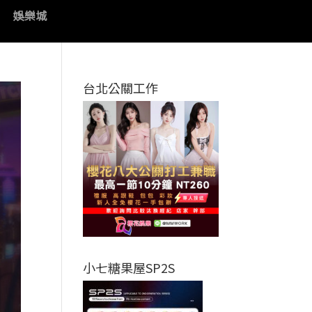
娛樂城
台北公關工作
小七糖果屋SP2S