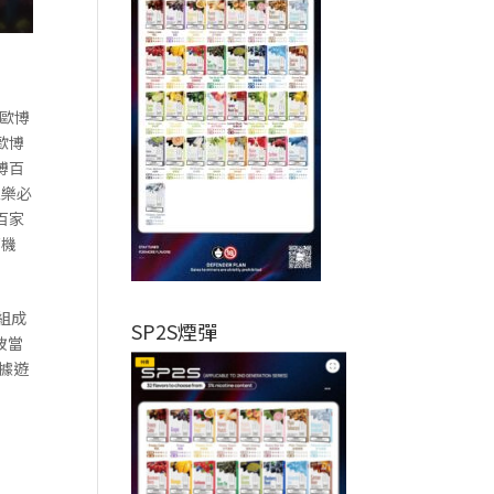
歐博
歐博
博百
家樂必
百家
百機
組成
SP2S煙彈
被當
根據遊