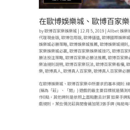
在歐博娛樂城、歐博百家樂
by
歐博百家樂娛樂城
|
12 月 5, 2019
|
Allbet 娛樂
代理現金版
,
歐博信用版
,
歐博儲值
,
歐博國際娛樂
娛樂城必勝策略
,
歐博娛樂城推薦
,
歐博娛樂城規則
家樂娛樂城必贏
,
歐博百家樂娛樂城技巧
,
歐博百家
勝法投注策略
,
歐博百家樂必勝法推薦
,
歐博百家樂
樂油規則說明
,
歐博百家樂玩法
,
歐博百家樂看檯
,
樂
,
歐博真人
,
歐博真人百家樂
,
歐博真人百家樂必
在歐博娛樂城、歐博百家樂中所要求的基本規則: 
(稱為「莊」、「閒」) 遊戲的最主要目標就是猜測
作0點，其他牌則是依照上面點數去計算 如果手牌點數超過
戲規則，某些情況莊與閒會補加第3張手牌 (每局每手牌