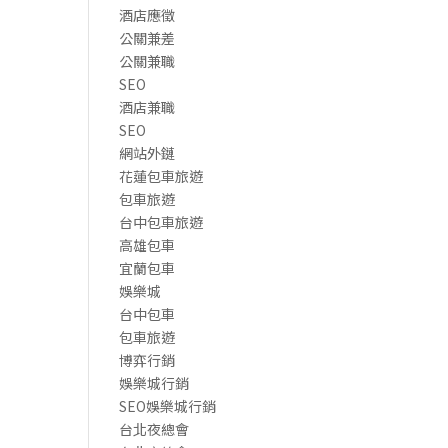
酒店應徵
公關兼差
公關兼職
SEO
酒店兼職
SEO
網站外鏈
花蓮包車旅遊
包車旅遊
台中包車旅遊
高雄包車
宜蘭包車
娛樂城
台中包車
包車旅遊
博弈行銷
娛樂城行銷
SEO娛樂城行銷
台北夜總會