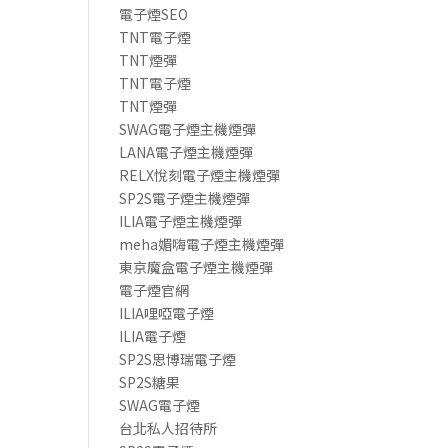
電子煙SEO
TNT電子煙
TNT煙彈
TNT電子煙
TNT煙彈
SWAG電子煙主機煙彈
LANA電子煙主機煙彈
RELX悅刻電子煙主機煙彈
SP2S電子煙主機煙彈
ILIA電子煙主機煙彈
meha媚嗨電子煙主機煙彈
東京魔盒電子煙主機煙彈
電子煙官網
ILIA哩啞電子煙
ILIA電子煙
SP2S思博瑞電子煙
SP2S糖果
SWAG電子煙
台北私人招待所