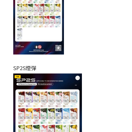
SP2S煙彈