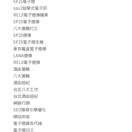
SP2s電子煙
sps2拋棄式電子菸
RELX電子煙彈糖果
SP2S電子煙彈
八大兼職打工
SP2S煙彈
SP2S電子煙主機
東京魔盒電子煙彈
LANA煙彈
RELX電子煙彈
酒店兼職
八大兼職
酒店經紀
台北八大工作
台北酒店經紀
網路行銷
SEO搜尋引擎優化
網站架設
電子煙廣告代操
電子煙SEO