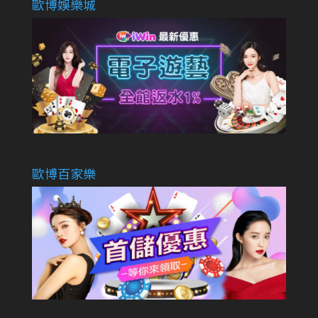
歐博娛樂城
歐博百家樂