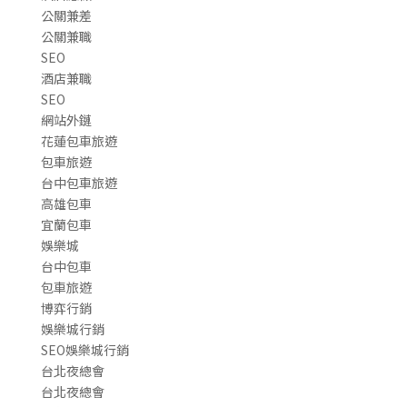
公關兼差
公關兼職
SEO
酒店兼職
SEO
網站外鏈
花蓮包車旅遊
包車旅遊
台中包車旅遊
高雄包車
宜蘭包車
娛樂城
台中包車
包車旅遊
博弈行銷
娛樂城行銷
SEO娛樂城行銷
台北夜總會
台北夜總會