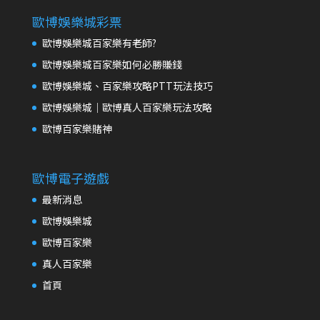
歐博娛樂城彩票
歐博娛樂城百家樂有老師?
歐博娛樂城百家樂如何必勝賺錢
歐博娛樂城、百家樂攻略PTT玩法技巧
歐博娛樂城│歐博真人百家樂玩法攻略
歐博百家樂賭神
歐博電子遊戲
最新消息
歐博娛樂城
歐博百家樂
真人百家樂
首頁