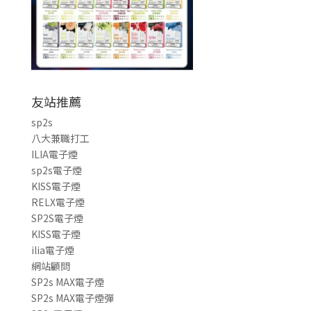
友站推薦
sp2s
八大兼職打工
ILIA電子煙
sp2s電子煙
KISS電子煙
RELX電子煙
SP2S電子煙
KISS電子煙
ilia電子煙
網站顧問
SP2s MAX電子煙
SP2s MAX電子煙彈