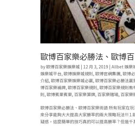
歐博百家樂必勝法、歐博百
by
歐博百家樂娛樂城
|
12 月 3, 2019
|
Allbet 娛樂
娛樂城平台
,
歐博娛樂城規則
,
歐博官網集團
,
歐博
介紹
,
歐博百家樂娛樂城必贏
,
歐博百家樂必勝法贏
博百家樂補牌
,
歐博百家樂規則
,
歐博百家樂規則教
則
,
歐博賓果賓果
,
百家樂算牌
,
百家樂賭場
,
百家樂
歐博百家樂必勝法、歐博百家樂術語 所有玩家在
來分享能夠大大提高大家勝率的兩大策略玩法!!! 
疑惑，這麼簡單的技巧真的可以提高勝率？但是千萬