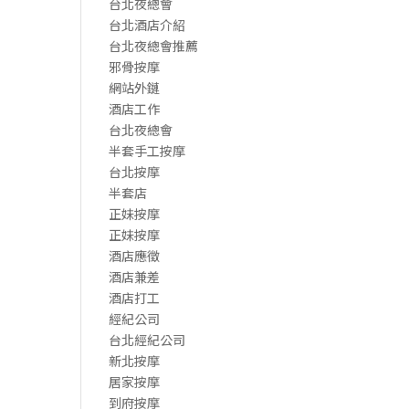
台北夜總會
台北酒店介紹
台北夜總會推薦
邪骨按摩
網站外鏈
酒店工作
台北夜總會
半套手工按摩
台北按摩
半套店
正妹按摩
正妹按摩
酒店應徵
酒店兼差
酒店打工
經紀公司
台北經紀公司
新北按摩
居家按摩
到府按摩