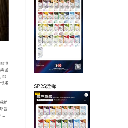
,
歐博
娛樂城
路
,
歐
歐博規
SP2S煙彈
編就
免都會
..