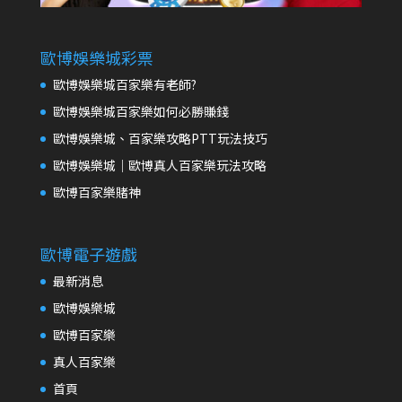
歐博娛樂城彩票
歐博娛樂城百家樂有老師?
歐博娛樂城百家樂如何必勝賺錢
歐博娛樂城、百家樂攻略PTT玩法技巧
歐博娛樂城│歐博真人百家樂玩法攻略
歐博百家樂賭神
歐博電子遊戲
最新消息
歐博娛樂城
歐博百家樂
真人百家樂
首頁