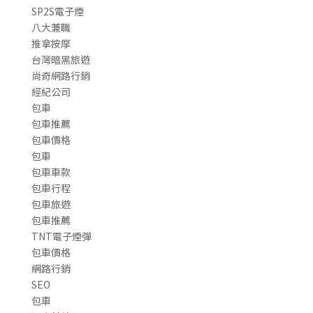
SP2S電子煙
八大兼職
推拿按摩
台灣暗黑旅遊
尚奇網路行銷
經紀公司
包車
包車推薦
包車價格
包車
包車車款
包車行程
包車旅遊
包車推薦
TNT電子煙彈
包車價格
網路行銷
SEO
包車