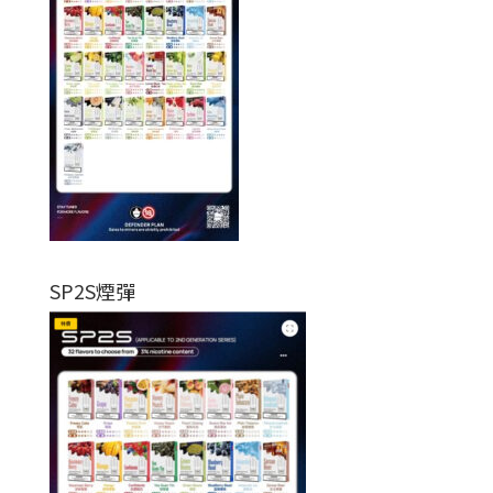
SP2S煙彈