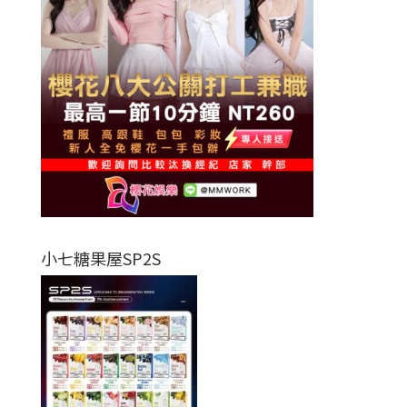
小七糖果屋SP2S