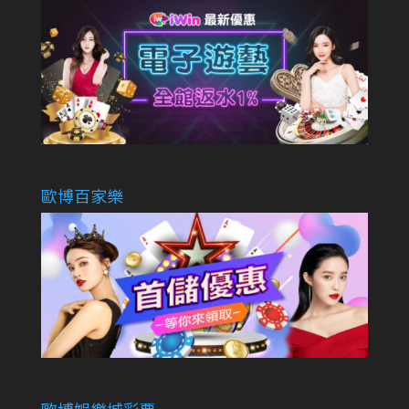
歐博百家樂