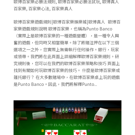
歐博百家樂必勝法規則
,
歐博百家樂必勝法試玩
,
歐博真人
百家樂
,
百家樂心法
,
百家樂真人
歐博百家樂遊戲規則|歐博百家樂娛樂城|歐博真人 歐博百
家樂遊戲規則說明 歐博百家樂，也稱為Punto Banco
（實際上是歐博百家樂的一種遊戲變體），是一種令人興
奮的遊戲，但同時又相當簡單。除了將賭注押在以下三個
選項之一之外，您實際上無需執行任何操作。銀行，玩家
或領帶。我們將在此頁面上詳細解釋歐博百家樂規則。研
究規則後，您可以在我們的歐博百家樂策略和技巧 頁面上
找到有關如何玩歐博百家樂的技巧。 什麼是歐博百家樂或
蓬托銀行？ 在大多數賭場中，在歐博百家樂桌上玩的遊戲
是Punto Banco。因此，我們將解釋Punto...