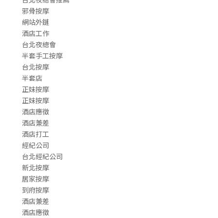
邪骨按摩
網站外鏈
酒店工作
台北夜總會
半套手工按摩
台北按摩
半套店
正妹按摩
正妹按摩
酒店應徵
酒店兼差
酒店打工
經紀公司
台北經紀公司
新北按摩
居家按摩
到府按摩
酒店兼差
酒店應徵