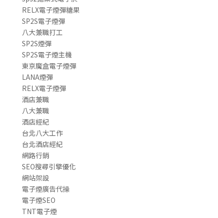
RELX電子煙彈糖果
SP2S電子煙彈
八大兼職打工
SP2S煙彈
SP2S電子煙主機
東京魔盒電子煙彈
LANA煙彈
RELX電子煙彈
酒店兼職
八大兼職
酒店經紀
台北八大工作
台北酒店經紀
網路行銷
SEO搜尋引擎優化
網站架設
電子煙廣告代操
電子煙SEO
TNT電子煙