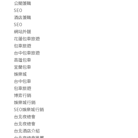
公關兼職
SEO
酒店兼職
SEO
網站外鏈
花蓮包車旅遊
包車旅遊
台中包車旅遊
高雄包車
宜蘭包車
娛樂城
台中包車
包車旅遊
博弈行銷
娛樂城行銷
SEO娛樂城行銷
台北夜總會
台北夜總會
台北酒店介紹
台北夜總會推薦