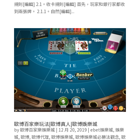
規則[編輯] 2.1。收卡規則[編輯] 首先，玩家和銀行家都收
到兩張牌。 2.1.1。自然[編輯]...
歐博百家樂玩法|歐博真人|歐博娛樂城
by
歐博百家樂娛樂城
|
12 月 20, 2019
|
ebet娛樂城
,
娛樂
城
,
歐博
,
歐博代理
,
歐博娛樂城
,
歐博娛樂城必勝法觀念
,
歐