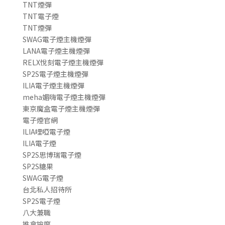
TNT煙彈
TNT電子煙
TNT煙彈
SWAG電子煙主機煙彈
LANA電子煙主機煙彈
RELX悅刻電子煙主機煙彈
SP2S電子煙主機煙彈
ILIA電子煙主機煙彈
meha媚嗨電子煙主機煙彈
東京魔盒電子煙主機煙彈
電子煙官網
ILIA哩啞電子煙
ILIA電子煙
SP2S思博瑞電子煙
SP2S糖果
SWAG電子煙
台北私人招待所
SP2S電子煙
八大兼職
推拿按摩