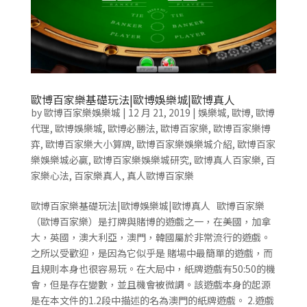
歐博百家樂基礎玩法|歐博娛樂城|歐博真人
by
歐博百家樂娛樂城
|
12 月 21, 2019
|
娛樂城
,
歐博
,
歐博
代理
,
歐博娛樂城
,
歐博必勝法
,
歐博百家樂
,
歐博百家樂博
弈
,
歐博百家樂大小算牌
,
歐博百家樂娛樂城介紹
,
歐博百家
樂娛樂城必贏
,
歐博百家樂娛樂城研究
,
歐博真人百家樂
,
百
家樂心法
,
百家樂真人
,
真人歐博百家樂
歐博百家樂基礎玩法|歐博娛樂城|歐博真人 歐博百家樂
（歐博百家樂）是打牌與賭博的遊戲之一，在美國，加拿
大，英國，澳大利亞，澳門，韓國屬於非常流行的遊戲。
之所以受歡迎，是因為它似乎是 賭場中最簡單的遊戲，而
且規則本身也很容易玩。在大局中，紙牌遊戲有50:50的機
會，但是存在變數，並且機會被微調。該遊戲本身的起源
是在本文件的1.2段中描述的名為澳門的紙牌遊戲。 2.遊戲