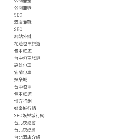
公關兼差
公關兼職
SEO
酒店兼職
SEO
網站外鏈
花蓮包車旅遊
包車旅遊
台中包車旅遊
高雄包車
宜蘭包車
娛樂城
台中包車
包車旅遊
博弈行銷
娛樂城行銷
SEO娛樂城行銷
台北夜總會
台北夜總會
台北酒店介紹