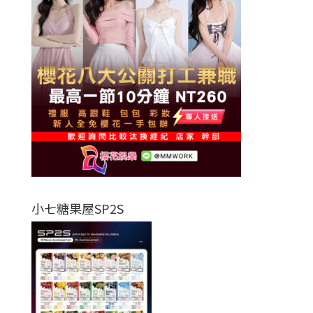
小七糖果屋SP2S