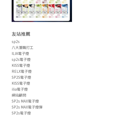
友站推薦
sp2s
八大兼職打工
ILIA電子煙
sp2s電子煙
KISS電子煙
RELX電子煙
SP2S電子煙
KISS電子煙
ilia電子煙
網站顧問
SP2s MAX電子煙
SP2s MAX電子煙彈
SP2s電子煙