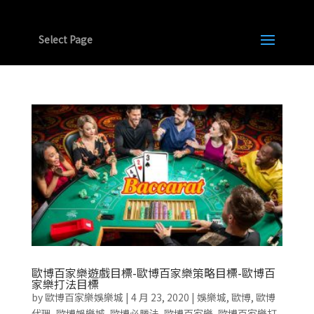
Select Page
歐博百家樂遊戲目標-歐博百家樂策略目標-歐博百
家樂打法目標
by
歐博百家樂娛樂城
|
4 月 23, 2020
|
娛樂城
,
歐博
,
歐博
代理
,
歐博娛樂城
,
歐博必勝法
,
歐博百家樂
,
歐博百家樂打