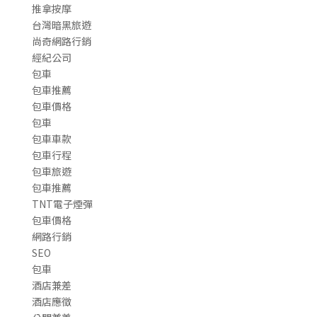
推拿按摩
台灣暗黑旅遊
尚奇網路行銷
經紀公司
包車
包車推薦
包車價格
包車
包車車款
包車行程
包車旅遊
包車推薦
TNT電子煙彈
包車價格
網路行銷
SEO
包車
酒店兼差
酒店應徵