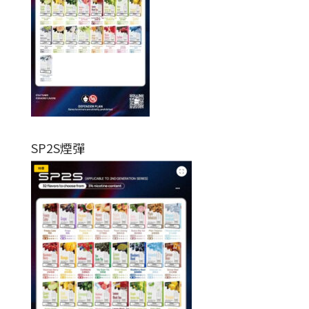
SP2S煙彈