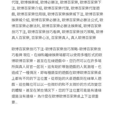
代理
,
歐博娛樂城
,
歐博必勝法
,
歐博百家樂
,
歐博百家樂下
注
,
歐博百家樂介紹
,
歐博百家樂代理
,
歐博百家樂代理遊
戲
,
歐博百家樂信用版
,
歐博百家樂娛樂城下注
,
歐博百家樂
娛樂城介紹
,
歐博百家樂必勝法
,
歐博百家樂必勝法公式
,
歐
博百家樂必勝法則
,
歐博百家樂必勝法娛樂城
,
歐博百家樂
技巧下注
,
歐博百家樂技巧看牌
,
歐博百家樂技巧策略
,
歐博
真人百家樂
,
百家樂心法
,
百家樂真人
,
真人歐博百家樂
歐博百家樂技巧下注-歐博百家樂技巧策略-歐博百家樂技
巧看牌 現在，在線和離線娛樂場都可以使用多種形式的歐
博歐博百家樂，甚至在在線遊戲中，您仍然可以在許多場
所與真人荷官一起玩。這有助於導致遊戲的人氣激增，也
造成了一種情況，即每種類型的遊戲在歐博歐博百家樂桌
上都有不同的下注位置。從原始的大桌遊戲到在線單人遊
戲，這些職位可以以一些微妙的和不太微妙的方式改變您
的體驗。甚至在某些情況下，您的下注位置可能是有邊緣
還是沒有邊緣。 為什麼在歐博歐博百家樂桌上下注很重
要...