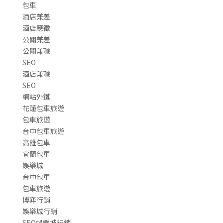
包車
酒店兼差
酒店應徵
公關兼差
公關兼職
SEO
酒店兼職
SEO
網站外鏈
花蓮包車旅遊
包車旅遊
台中包車旅遊
高雄包車
宜蘭包車
娛樂城
台中包車
包車旅遊
博弈行銷
娛樂城行銷
SEO娛樂城行銷