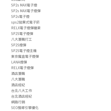
SP2s MAX電子煙
SP2s MAX電子煙彈
SP2s電子煙
sps2拋棄式電子菸
RELX電子煙彈糖果
SP2S電子煙彈
八大兼職打工
SP2S煙彈
SP2S電子煙主機
東京魔盒電子煙彈
LANA煙彈
RELX電子煙彈
酒店兼職
八大兼職
酒店經紀
台北八大工作
台北酒店經紀
網路行銷
SEO搜尋引擎優化