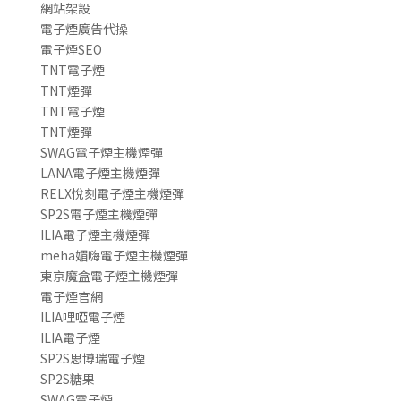
網站架設
電子煙廣告代操
電子煙SEO
TNT電子煙
TNT煙彈
TNT電子煙
TNT煙彈
SWAG電子煙主機煙彈
LANA電子煙主機煙彈
RELX悅刻電子煙主機煙彈
SP2S電子煙主機煙彈
ILIA電子煙主機煙彈
meha媚嗨電子煙主機煙彈
東京魔盒電子煙主機煙彈
電子煙官網
ILIA哩啞電子煙
ILIA電子煙
SP2S思博瑞電子煙
SP2S糖果
SWAG電子煙