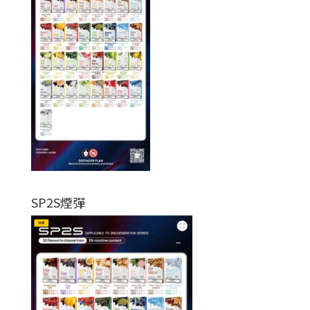
SP2S煙彈