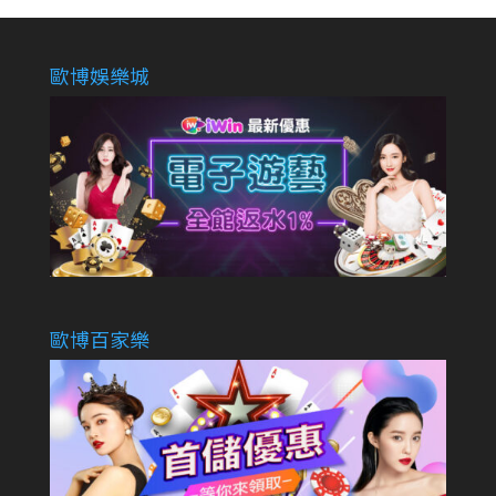
歐博娛樂城
歐博百家樂