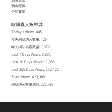
酒店應徵
公關兼差
歐博真人娛樂城
Today's Views:
445
今天網站訪客數量:
426
昨天網站訪客數量:
1,070
Last 7 Days Views:
3,831
Last 30 Days Views:
11,889
Last 365 Days Views:
152,422
Total Views:
623,389
網站訪客數量總計:
221,597