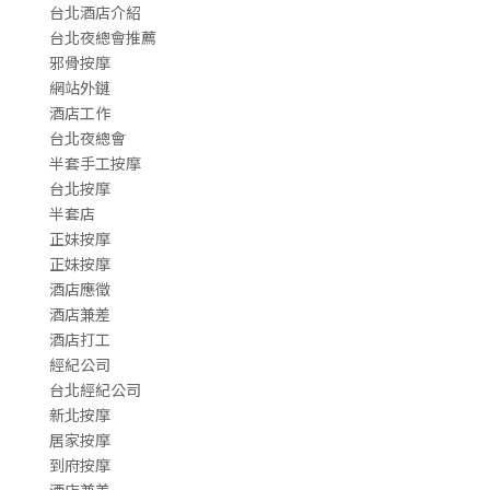
台北酒店介紹
台北夜總會推薦
邪骨按摩
網站外鏈
酒店工作
台北夜總會
半套手工按摩
台北按摩
半套店
正妹按摩
正妹按摩
酒店應徵
酒店兼差
酒店打工
經紀公司
台北經紀公司
新北按摩
居家按摩
到府按摩
酒店兼差