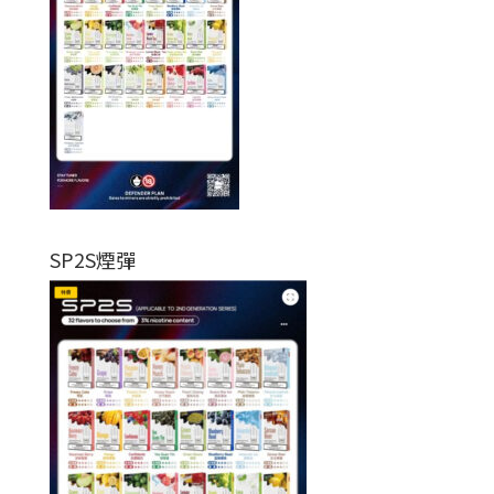
SP2S煙彈