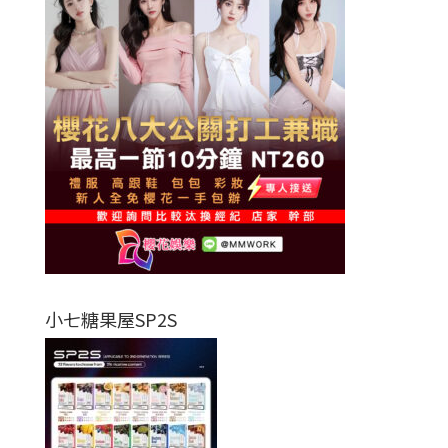
小七糖果屋SP2S