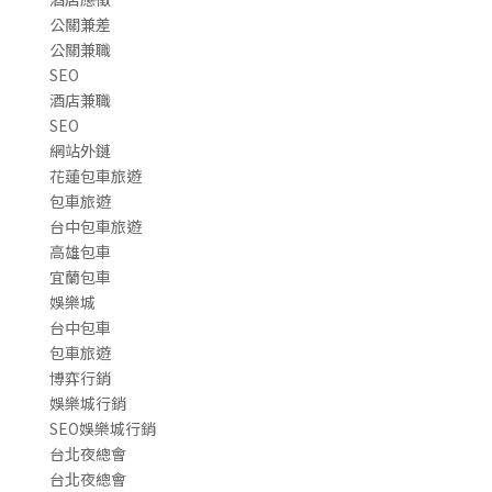
公關兼差
公關兼職
SEO
酒店兼職
SEO
網站外鏈
花蓮包車旅遊
包車旅遊
台中包車旅遊
高雄包車
宜蘭包車
娛樂城
台中包車
包車旅遊
博弈行銷
娛樂城行銷
SEO娛樂城行銷
台北夜總會
台北夜總會