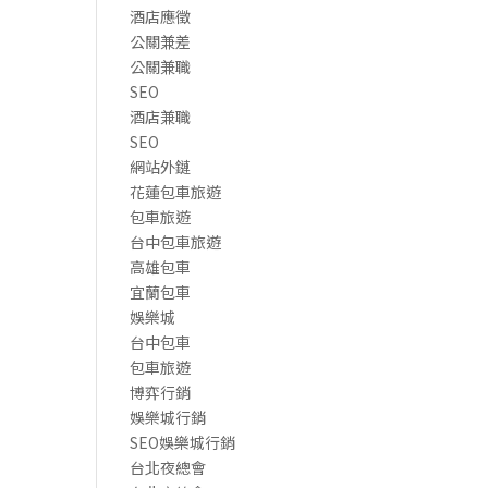
酒店應徵
公關兼差
公關兼職
SEO
酒店兼職
SEO
網站外鏈
花蓮包車旅遊
包車旅遊
台中包車旅遊
高雄包車
宜蘭包車
娛樂城
台中包車
包車旅遊
博弈行銷
娛樂城行銷
SEO娛樂城行銷
台北夜總會