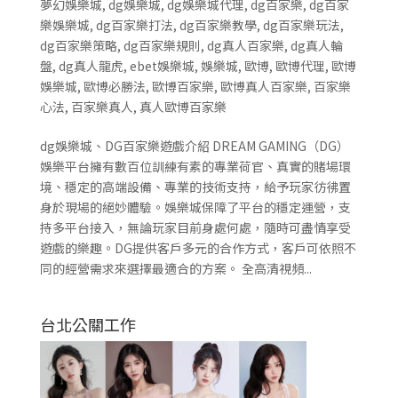
夢幻娛樂城
,
dg娛樂城
,
dg娛樂城代理
,
dg百家樂
,
dg百家
樂娛樂城
,
dg百家樂打法
,
dg百家樂教學
,
dg百家樂玩法
,
dg百家樂策略
,
dg百家樂規則
,
dg真人百家樂
,
dg真人輪
盤
,
dg真人龍虎
,
ebet娛樂城
,
娛樂城
,
歐博
,
歐博代理
,
歐博
娛樂城
,
歐博必勝法
,
歐博百家樂
,
歐博真人百家樂
,
百家樂
心法
,
百家樂真人
,
真人歐博百家樂
dg娛樂城、DG百家樂遊戲介紹 DREAM GAMING（DG）
娛樂平台擁有數百位訓練有素的專業荷官、真實的賭場環
境、穩定的高端設備、專業的技術支持，給予玩家彷彿置
身於現場的絕妙體驗。娛樂城保障了平台的穩定運營，支
持多平台接入，無論玩家目前身處何處，隨時可盡情享受
遊戲的樂趣。DG提供客戶多元的合作方式，客戶可依照不
同的經營需求來選擇最適合的方案。 全高清視頻...
台北公關工作