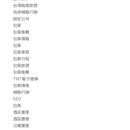
台灣暗黑旅遊
尚奇網路行銷
經紀公司
包車
包車推薦
包車價格
包車
包車車款
包車行程
包車旅遊
包車推薦
TNT電子煙彈
包車價格
網路行銷
SEO
包車
酒店兼差
酒店應徵
公關兼差