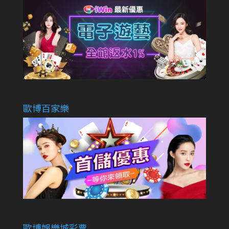
歐博百家樂
歐博娛樂城彩票