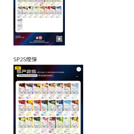
SP2S煙彈