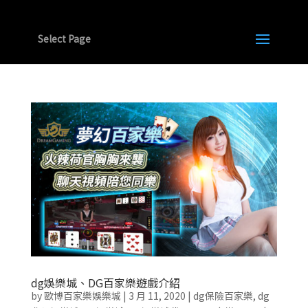
Select Page
dg娛樂城、DG百家樂遊戲介紹
by
歐博百家樂娛樂城
|
3 月 11, 2020
|
dg保險百家樂
,
dg