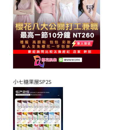
小七糖果屋SP2S