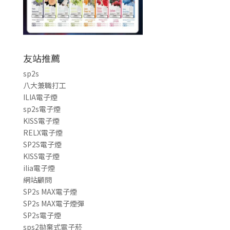
友站推薦
sp2s
八大兼職打工
ILIA電子煙
sp2s電子煙
KISS電子煙
RELX電子煙
SP2S電子煙
KISS電子煙
ilia電子煙
網站顧問
SP2s MAX電子煙
SP2s MAX電子煙彈
SP2s電子煙
sps2拋棄式電子菸