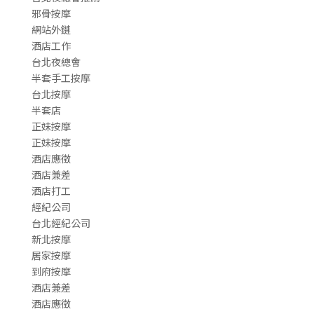
邪骨按摩
網站外鏈
酒店工作
台北夜總會
半套手工按摩
台北按摩
半套店
正妹按摩
正妹按摩
酒店應徵
酒店兼差
酒店打工
經紀公司
台北經紀公司
新北按摩
居家按摩
到府按摩
酒店兼差
酒店應徵