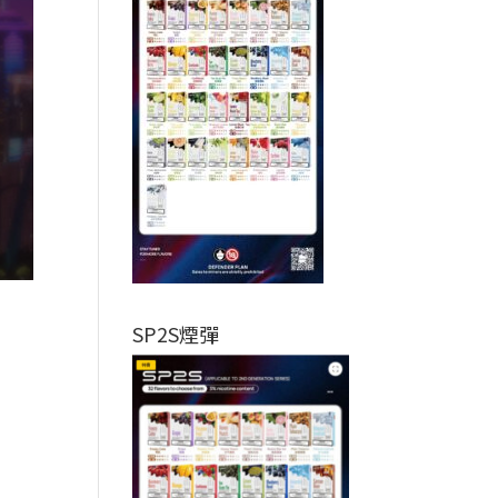
SP2S煙彈