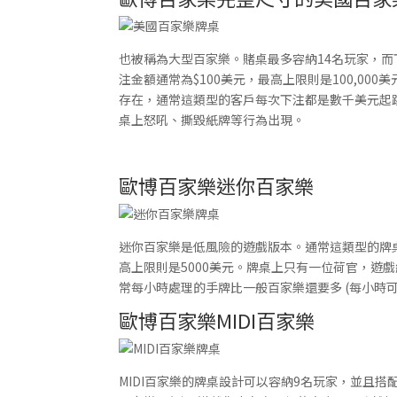
也被稱為大型百家樂。賭桌最多容納14名玩家，
注金額通常為$100美元，最高上限則是100,0
存在，通常這類型的客戶每次下注都是數千美元起
桌上怒吼、撕毀紙牌等行為出現。
歐博百家樂迷你百家樂
迷你百家樂是低風險的遊戲版本。通常這類型的牌桌都
高上限則是5000美元。牌桌上只有一位荷官，遊
常每小時處理的手牌比一般百家樂還要多 (每小時可以
歐博百家樂MIDI百家樂
MIDI百家樂的牌桌設計可以容納9名玩家，並且