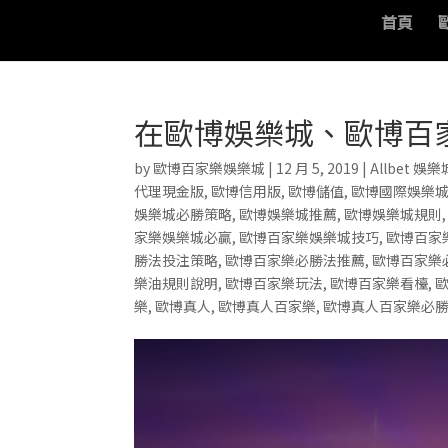
首頁
在歐博娛樂城、歐博百
by
歐博百家樂娛樂城
|
12 月 5, 2019
|
Allbet 娛樂
代理現金版
,
歐博信用版
,
歐博儲值
,
歐博國際娛樂
娛樂城必勝策略
,
歐博娛樂城推薦
,
歐博娛樂城規則
家樂娛樂城必贏
,
歐博百家樂娛樂城技巧
,
歐博百家
勝法投注策略
,
歐博百家樂必勝法推薦
,
歐博百家樂
樂油規則說明
,
歐博百家樂玩法
,
歐博百家樂看檯
,
樂
,
歐博真人
,
歐博真人百家樂
,
歐博真人百家樂必