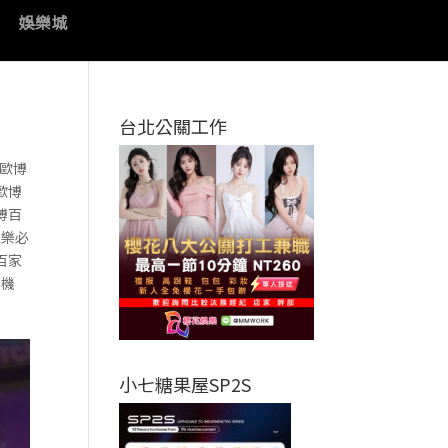
娛樂城
台北公關工作
歐博
歐博
博百
家樂必
百家
百機
小七糖果屋SP2S