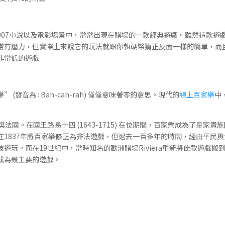
007小說以及電影場景中，常常出現在賭場的一款經典遊戲。雖然這款遊
常有壓力，但實際上來說它的玩法就跟你執硬幣猜正反面一樣的簡單，而
非常低的遊戲
音為 : Bah-cah-rah) 僅僅意味著零的意思。現代的
線上百家樂
中
國。在國王路易十四 (1643-1715) 在位期間，百家樂成為了皇家貴
1837年將百家樂修正為非法遊戲，但過去一百多年的時間，經由平民與
玩。而在19世紀中，當時知名的歐洲賭場Riviera重新將此款遊戲搬
成為最主要的遊戲。