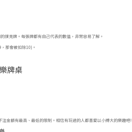
副的撲克牌。每張牌都有自己代表的數值，非常容易了解。
，那會被扣除10)。
樂牌桌
下注金額有最高、最低的限制。相信有玩過的人都喜愛以小搏大的樂趣吧!
樂