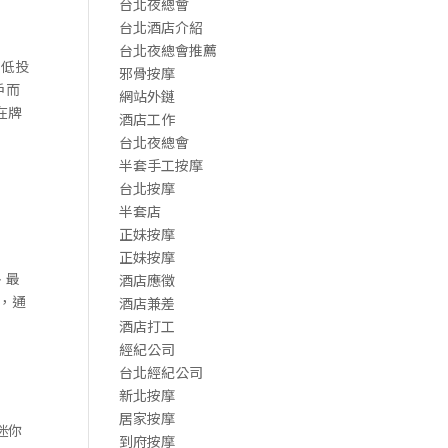
台北夜總會
台北酒店介紹
台北夜總會推薦
最低投
邪骨按摩
戶而
網站外鏈
在牌
酒店工作
台北夜總會
半套手工按摩
台北按摩
半套店
正妹按摩
正妹按摩
、最
酒店應徵
，通
酒店兼差
酒店打工
經紀公司
台北經紀公司
新北按摩
居家按摩
迷你
到府按摩