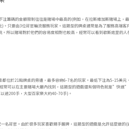
而下注籌碼的金額限制往往是賭場中最高的(例如，在拉斯維加斯賭場上，
00美元)。只要由3位荷官輪流服務玩家。這類型的牌桌通常是為了服務高端客
跳。所以賭場對於他們的容易度相對也較高，經常可以看到歇斯底里的人
位於21點牌桌的旁邊，最多容納6-7名的玩家。最低下注為5-15美元
戲經常可以在主要賭場大廳內找到，這類型的遊戲還有個特色就是”快速”
過200手，大型百家樂大約40-70手)。
搭配一名荷官。由於很多玩家喜歡親手握牌，這類型的遊戲是允許這麼做的(