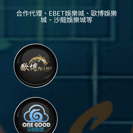
合作代理、EBET娛樂城、歐博娛樂
城、沙龍娛樂城等