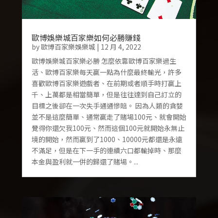
歐博娛樂城百家樂如何必勝賺錢
by
歐博百家樂娛樂城
|
12 月 4, 2022
歐博娛樂城百家樂必勝 怎麼依靠歐博百家樂過生
活、歐博百家樂每天贏一點為什麼最終輸光，許多
喜歡歐博百家樂遊戲者、在前期或者順手時打贏上
千、上萬都是相當簡單，但是往往達到自己訂立的
目標之後卻在一次失手通通慘賠。 因為人類的貪婪
並不是這麼簡單、通常贏走了賭場100元、就會開始
覺得你還欠我100元、然而這個100元就開始永無止
境的開始，然而贏到了1000、10000元都還是永遠
不滿足，但是在下一手的連續六口都輸掉時、那麼
本金與盈利就一併的歸還了賭場。...