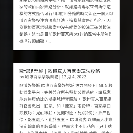
家的歐伯百家樂路分析、就讓賭場專家來告訴你這
樣的方式是否可行! 那麼10分鐘的時間糾正一個人歐
博百家樂投注方法與想法、這樣其實是可行的，因
為歐博百家樂遊戲當中沒有絕對的投注正確與投注
錯誤，這也是目前歐博百家樂ptt討論區當中所熱烈
被探討的話題。...
歐博娛樂城│歐博真人百家樂玩法攻略
by
歐博百家樂娛樂城
|
12 月 4, 2022
歐博娛樂城 歐博百家樂娛樂城 致力開發 HTML 5 移
動娛樂平台，完美兼容所有移動裝置系統，讓玩家
能有無與倫比的娛樂城博弈體驗。 歐博真人百家樂
荷官會派出「莊家」和「閒家」兩份牌，百家樂口
訣技巧：見莊跟莊，見閒跟閒，見跳跟跳，損三暫
停，虧五贏六，止於五五。 歐博龍虎 以牌面大小來
決定輸贏的桌牌遊戲。 牌面大小不比花色，只比點
數，K為最大牌，A為最小。 歐博輪盤 輪盤一般會有