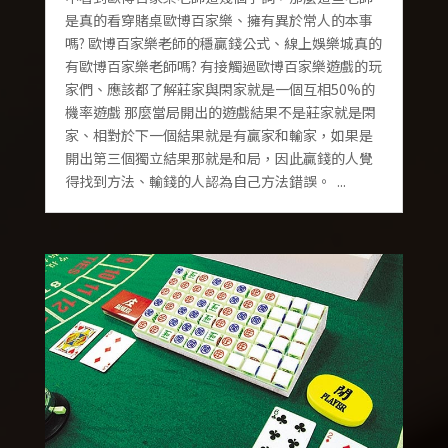
是真的看穿賭桌歐博百家樂、擁有異於常人的本事
嗎? 歐博百家樂老師的穩贏錢公式、線上娛樂城真的
有歐博百家樂老師嗎? 有接觸過歐博百家樂遊戲的玩
家們、應該都了解莊家與閑家就是一個互相50%的
機率遊戲 那麼當局開出的遊戲結果不是莊家就是閑
家、相對於下一個結果就是有贏家和輸家，如果是
開出第三個獨立結果那就是和局，因此贏錢的人覺
得找到方法、輸錢的人認為自己方法錯誤。 ...