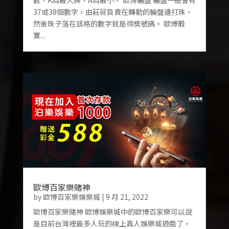
37或38個數字，由莊荷負責在轉動的輪盤邊打珠，
然後珠子落在該格的數字就是得獎號碼。 歐博骰
寶...
歐博百家樂賭神
by
歐博百家樂娛樂城
|
9 月 21, 2022
歐博百家樂賭神 歐博娛樂城中的歐博百家樂可以說
是目前台灣裡最多人玩的線上真人娛樂城遊戲了，