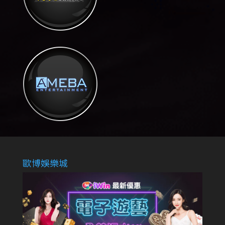
歐博娛樂城