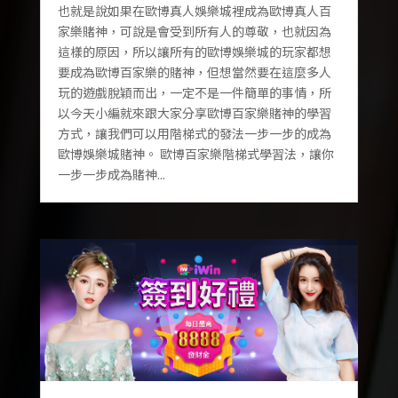
也就是說如果在歐博真人娛樂城裡成為歐博真人百
家樂賭神，可說是會受到所有人的尊敬，也就因為
這樣的原因，所以讓所有的歐博娛樂城的玩家都想
要成為歐博百家樂的賭神，但想當然要在這麼多人
玩的遊戲脫穎而出，一定不是一件簡單的事情，所
以今天小編就來跟大家分享歐博百家樂賭神的學習
方式，讓我們可以用階梯式的發法一步一步的成為
歐博娛樂城賭神。 歐博百家樂階梯式學習法，讓你
一步一步成為賭神...