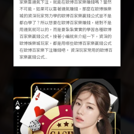
家樂靠運氣下注，就能在歐博百家樂賺錢嗎？當然
不可能，如果可以靠著運氣賺錢，那麼在歐博娛樂
城的資深玩家努力學的歐博百家樂贏錢公式豈不是
都白學了？所以想要在歐博百家樂賺錢，絕對不是
用運氣就可以的，而是要紮紮實實的學習各種歐博
百家樂贏錢公式。接著小編就來介紹一下，資深的
歐博娛樂城玩家，都是用哪些歐博百家樂贏錢公式
在歐博百家樂下注賺錢吧。 資深玩家常用的歐博百
家樂贏錢公式...