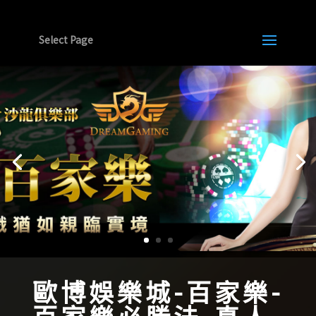
Select Page
歐博娛樂城-百家樂-
百家樂必勝法-真人-