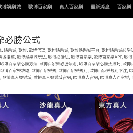
歐博娛樂城
歐博百家樂
真人百家樂
最新消息
百家樂
樂必勝公式
值
,
娛樂城
,
歐博
,
歐博代理
,
歐博娛樂城
,
歐博娛樂城平台
,
歐博娛樂城必勝
樂城推薦
,
歐博娛樂城玩法
,
歐博必勝法
,
歐博百家樂
,
歐博百家樂APP
,
歐博
,
歐博百家樂必勝方法
,
歐博百家樂必勝法則
,
歐博百家樂必勝法技巧
,
歐博
,
歐博百家樂攻略
,
歐博百家樂規
,
歐博百家樂規則
,
歐博百家樂規則下注
,
弈
,
歐博真人娛樂城
,
歐博真人娛樂城官網
,
歐博真人官網
,
歐博真人百家樂
,