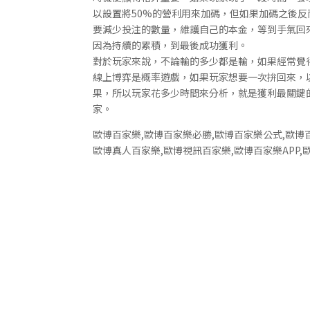
以設置將50%的營利用來加碼，但如果加碼之後反
要減少投注的數量，維護自己的本金，等到手氣回
因為持續的累積，到最後成功獲利。
對於玩家來說，不論輸的多少都是輸，如果經常覺
線上博弈是概率遊戲，如果玩家想要一次拚回來，
果，所以玩家花多少時間來分析，就是獲利最關鍵
家。
歐博百家樂,歐博百家樂必勝,歐博百家樂公式,歐博
歐博真人百家樂,歐博視訊百家樂,歐博百家樂APP,