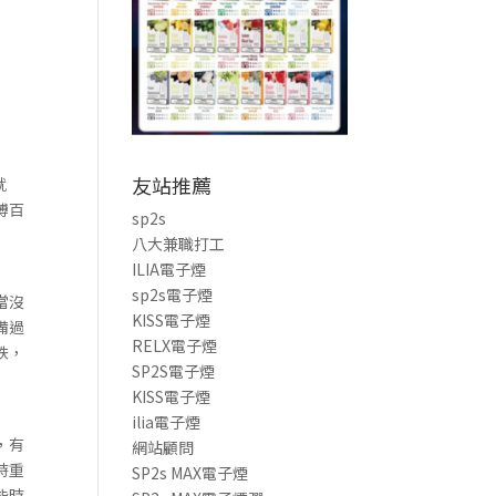
友站推薦
就
博百
sp2s
八大兼職打工
ILIA電子煙
sp2s電子煙
當沒
KISS電子煙
備過
RELX電子煙
跌，
SP2S電子煙
KISS電子煙
ilia電子煙
，有
網站顧問
時重
SP2s MAX電子煙
些時