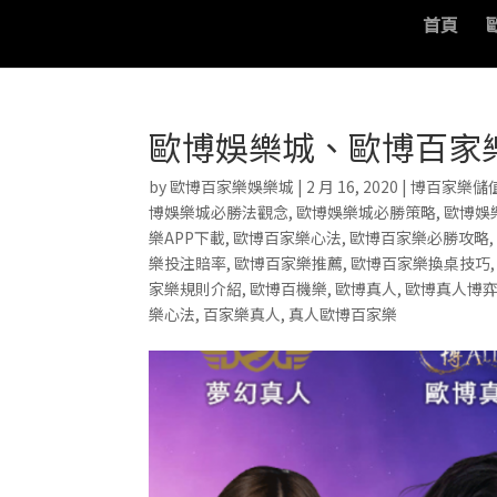
首頁
歐博娛樂城、歐博百家
by
歐博百家樂娛樂城
|
2 月 16, 2020
|
博百家樂儲
博娛樂城必勝法觀念
,
歐博娛樂城必勝策略
,
歐博娛
樂APP下載
,
歐博百家樂心法
,
歐博百家樂必勝攻略
樂投注賠率
,
歐博百家樂推薦
,
歐博百家樂換桌技巧
家樂規則介紹
,
歐博百機樂
,
歐博真人
,
歐博真人博
樂心法
,
百家樂真人
,
真人歐博百家樂