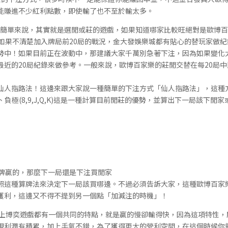
能賺進不少紅利點數，即使輸了也不至於輸太多。
」簡單來說，其實就是選閒或莊的遊戲，如果知道哪家比較旺絕對是歐博
如果不清楚加入牌局前20局的戰況，金大發娛樂城都有貼心的替玩家做紀
勢中！如果目前正在波動中，那建議大家千萬別急著下注，因為如果變化
近的20局紀錄來做參考。一般來說，歐博百家樂的莊閒交替在每20局中
仙人指路法！這邊來跟大家說一種簡單的下注方式「仙人指路法」，這種
4,5)、負極(8,9,J,Q,K)這是一種計算目前閒莊的優勢，並算出下一局該下閒家
張牌贏的，那麼下一局還是下注買閒家
照這種算牌法來決定下一局該買哪邊。不過必須告訴大家，這種歐博百家
獲利，這邊又不得不提到另一個點「加減注的時機」！
上博奕遊戲都有一個共同的特點，就是贏的慢卻輸得快，因為這項特性，
現利潤有積累，加上手氣不錯，為了獲得更大的營利空間，在這個時候你