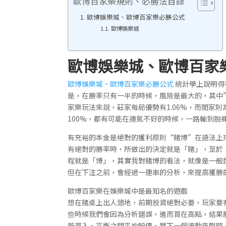
歐博百家樂規則、必勝法目錄
歐博娛樂城、歐博百家樂必勝公式
歐博娛樂城
歐博娛樂城、歐博百家
歐博娛樂城、歐博百家樂必勝公式
統計學上說明得
是，在勝率只有一半的時候，風險是最大的，其中
家樂玩法來說，莊家每局優勢有1.06%，而閒家則
100%，都有可能在運氣不好的時候，一路輸到
有充裕的本金是絕對的獲利原則“賭博”在語法上
有絕對的勝率時，所做出的決定就是「賭」，至於
程就是「博」，其實我對賭博的看法，就像是一般
但在下注之前，會經過一連串的分析，來提高獲勝
歐博百家樂在娛樂城中是最知名的遊戲
想在賭桌上出人頭地，前期投資絕對必要，玩家要
些時候我們會因為分析錯誤，進而買在高點，結果
新買入，平衡之間平均股價，當下一個波動來臨時