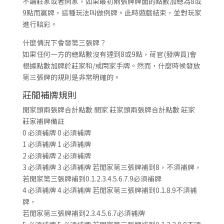
不論莊家或者閑家，如果最初兩張牌牌面的點數加總為8或
9點而贏牌，這種玩法叫做例牌。此時遊戲結束，並對玩家
進行賠彩。
什麼情況下會發第三張牌？
如果任何一方的總點數沒有達到8或9點，荷官(發牌員)會
根據點數加牌於莊家和/或閑家手牌。然而，什麼時候發放
第三張牌的規則是非常明確的。
莊閒補牌規則
閒家頭兩張牌合計點數 閒家 莊家頭兩張牌合計點數 莊家
莊家補牌備註
0 必須補牌 0 必須補牌
1 必須補牌 1 必須補牌
2 必須補牌 2 必須補牌
3 必須補牌 3 必須補牌 若閒家第三張牌補到8，不須補牌，
若閒家第三張牌補到0.1.2.3.4.5.6.7.9必須補牌
4 必須補牌 4 必須補牌 若閒家第三張牌補到0.1.8.9不須補
牌，
若閒家第三張牌補到2.3.4.5.6.7必須補牌