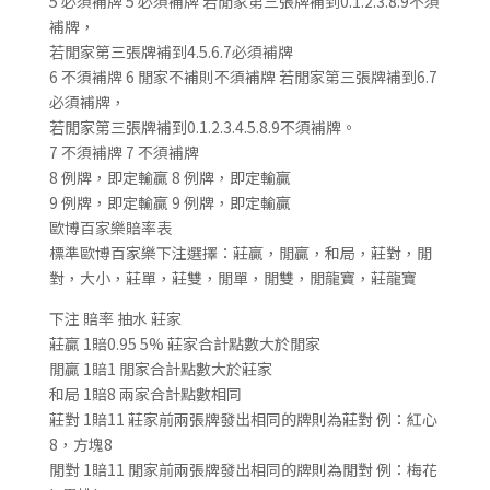
5 必須補牌 5 必須補牌 若閒家第三張牌補到0.1.2.3.8.9不須
補牌，
若閒家第三張牌補到4.5.6.7必須補牌
6 不須補牌 6 閒家不補則不須補牌 若閒家第三張牌補到6.7
必須補牌，
若閒家第三張牌補到0.1.2.3.4.5.8.9不須補牌。
7 不須補牌 7 不須補牌
8 例牌，即定輸贏 8 例牌，即定輸贏
9 例牌，即定輸贏 9 例牌，即定輸贏
歐博百家樂賠率表
標準歐博百家樂下注選擇：莊贏，閒贏，和局，莊對，閒
對，大小，莊單，莊雙，閒單，閒雙，閒龍寶，莊龍寶
下注 賠率 抽水 莊家
莊贏 1賠0.95 5% 莊家合計點數大於閒家
閒贏 1賠1 閒家合計點數大於莊家
和局 1賠8 兩家合計點數相同
莊對 1賠11 莊家前兩張牌發出相同的牌則為莊對 例：紅心
8，方塊8
閒對 1賠11 閒家前兩張牌發出相同的牌則為閒對 例：梅花