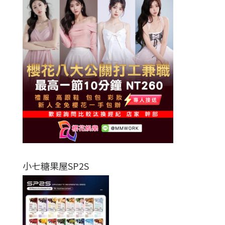
小七糖果屋SP2S