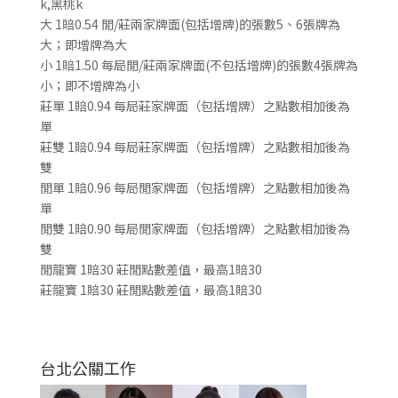
k,黑桃k
大 1賠0.54 閒/莊兩家牌面(包括增牌)的張數5、6張牌為
大；即增牌為大
小 1賠1.50 每局閒/莊兩家牌面(不包括增牌)的張數4張牌為
小；即不增牌為小
莊單 1賠0.94 每局莊家牌面（包括增牌）之點數相加後為
單
莊雙 1賠0.94 每局莊家牌面（包括增牌）之點數相加後為
雙
閒單 1賠0.96 每局閒家牌面（包括增牌）之點數相加後為
單
閒雙 1賠0.90 每局閒家牌面（包括增牌）之點數相加後為
雙
閒龍寶 1賠30 莊閒點數差值，最高1賠30
莊龍寶 1賠30 莊閒點數差值，最高1賠30
台北公關工作