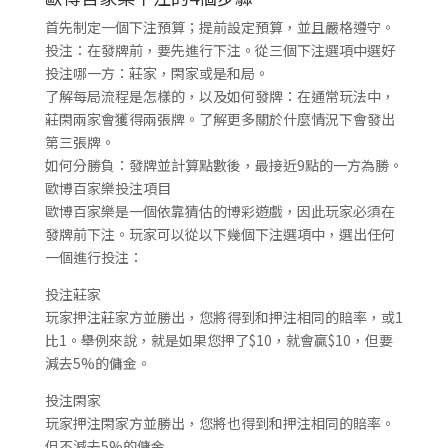
首先制定一個下注預算；提前設定預算，並且嚴格遵守。
投注：在發牌前，要先進行下注。從三個下注選項中選好
投注哪一方：莊家，閑家或是和局。
了解每局流程是怎樣的，以及如何發牌：在通常玩法中，
莊閑兩家會獲得兩張牌。了解更多關於什麼情況下會發出
第三張牌。
如何分勝負：發牌並計算點數後，最接近9點的一方為勝。
歐博百家樂投注項目
歐博百家樂是一個依靠猜估的博彩遊戲，因此玩家必須在
發牌前下注。玩家可以從以下幾個下注選項中，選出任何
一個進行投注：
投注莊家
玩家押注莊家方並勝出，您將得到和押注相同的賠率，或1
比1。舉例來說，就是如果您押了$10，就會贏$10，但要
減去5%的傭金。
投注閑家
玩家押注閑家方並勝出，您將也得到和押注相同的賠率。
但不減去5%的傭金