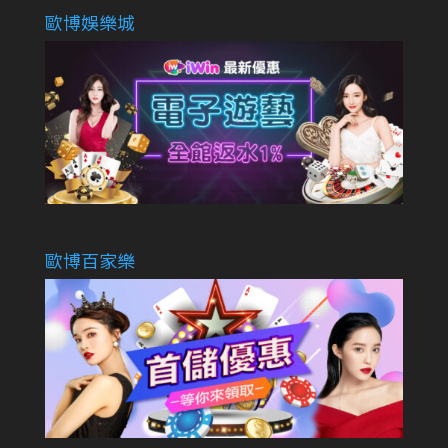
歐博娛樂城
歐博百家樂