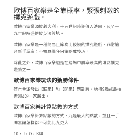
歐博百家樂是全靠概率，緊張刺激的
撲克遊戲。
歐博百家樂源於義大利，十五世紀時期傳入法國，及至十
九世紀時盛傳於英法等地。
歐博百家樂是一種簡易且節奏比較慢的撲克遊戲，非常適
合新手玩家；不需具備任何策略或技巧。
除此之外，歐博百家樂還是在賭場中勝率最高的博彩撲克
遊戲之一。
歐博百家樂玩法的獲勝條件
荷官會派發出【莊家】和【閒家】兩副牌，總得9點或最接
近9點的一家勝出。
歐博百家樂計算點數的方式
歐博百家樂計算點數的方式，九是最大的點數，並且一手
牌無論怎樣都不可能比九更大。
10，J，Q，K牌