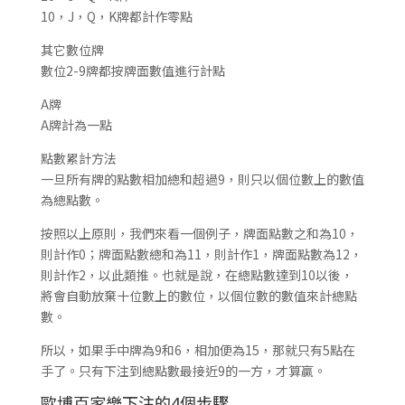
10，J，Q，K牌都計作零點
其它數位牌
數位2-9牌都按牌面數值進行計點
A牌
A牌計為一點
點數累計方法
一旦所有牌的點數相加總和超過9，則只以個位數上的數值
為總點數。
按照以上原則，我們來看一個例子，牌面點數之和為10，
則計作0；牌面點數總和為11，則計作1，牌面點數為12，
則計作2，以此類推。也就是說，在總點數達到10以後，
將會自動放棄十位數上的數位，以個位數的數值來計總點
數。
所以，如果手中牌為9和6，相加便為15，那就只有5點在
手了。只有下注到總點數最接近9的一方，才算贏。
歐博百家樂下注的4個步驟