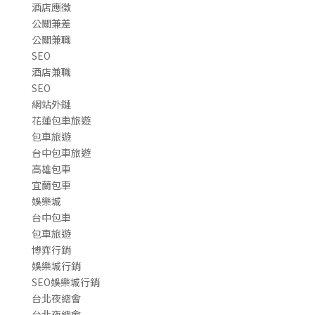
酒店應徵
公關兼差
公關兼職
SEO
酒店兼職
SEO
網站外鏈
花蓮包車旅遊
包車旅遊
台中包車旅遊
高雄包車
宜蘭包車
娛樂城
台中包車
包車旅遊
博弈行銷
娛樂城行銷
SEO娛樂城行銷
台北夜總會
台北夜總會