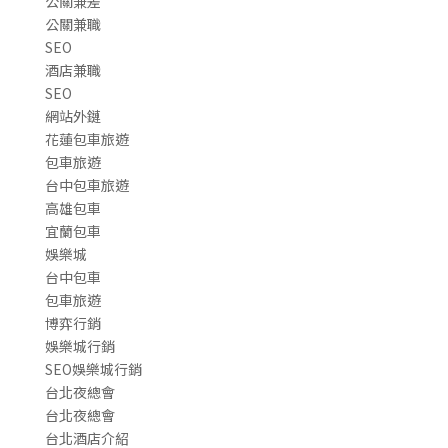
公關兼差
公關兼職
SEO
酒店兼職
SEO
網站外鏈
花蓮包車旅遊
包車旅遊
台中包車旅遊
高雄包車
宜蘭包車
娛樂城
台中包車
包車旅遊
博弈行銷
娛樂城行銷
SEO娛樂城行銷
台北夜總會
台北夜總會
台北酒店介紹