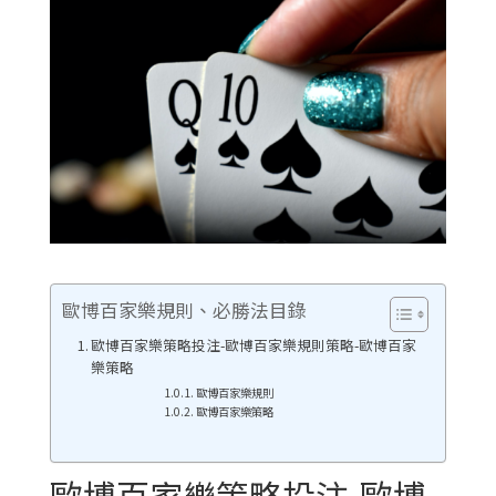
歐博百家樂規則、必勝法目錄
歐博百家樂策略投注-歐博百家樂規則策略-歐博百家
樂策略
歐博百家樂規則
歐博百家樂策略
歐博百家樂策略投注-歐博