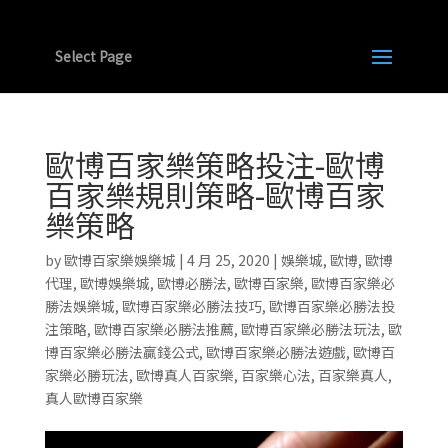
Select Page
歐博百家樂策略投注-歐博
百家樂規則策略-歐博百家
樂策略
by
歐博百家樂娛樂城
|
4 月 25, 2020
|
娛樂城
,
歐博
,
歐博
代理
,
歐博娛樂城
,
歐博必勝法
,
歐博百家樂
,
歐博百家樂必
勝法娛樂城
,
歐博百家樂必勝法技巧
,
歐博百家樂必勝法投
注策略
,
歐博百家樂必勝法推薦
,
歐博百家樂必勝法玩法
,
歐
博百家樂必勝法贏錢公式
,
歐博百家樂必勝法遊戲
,
歐博百
家樂必勝玩法
,
歐博真人百家樂
,
百家樂心法
,
百家樂真人
,
真人歐博百家樂