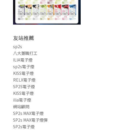
友站推薦
sp2s
八大兼職打工
ILIA電子煙
sp2s電子煙
KISS電子煙
RELX電子煙
SP2S電子煙
KISS電子煙
ilia電子煙
網站顧問
SP2s MAX電子煙
SP2s MAX電子煙彈
SP2s電子煙