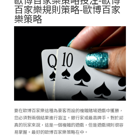
百家樂規則策略-歐博百家
樂策略
要在歐博百家樂這種為豪客而設的複雜賭場遊戲中獲勝，
您必須對兩個結果進行盲注。銀行家或最高牌手。對於認
真的玩家來說，這是一個複雜的遊戲，但是遊戲規則很容
易掌握。最好的歐博百家樂策略在中。