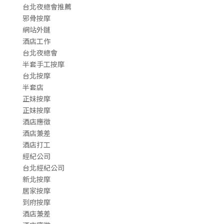
台北夜總會推薦
邪骨按摩
網站外鏈
酒店工作
台北夜總會
半套手工按摩
台北按摩
半套店
正妹按摩
正妹按摩
酒店應徵
酒店兼差
酒店打工
經紀公司
台北經紀公司
新北按摩
居家按摩
到府按摩
酒店兼差