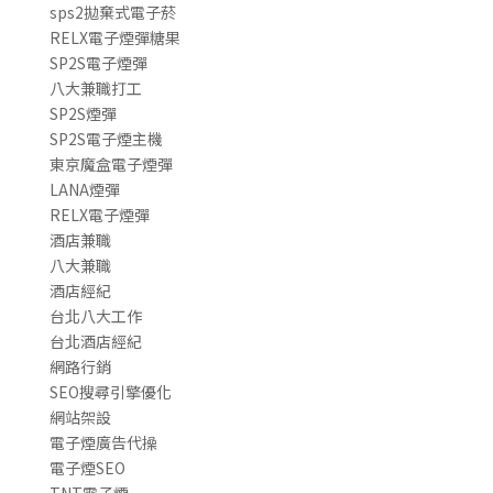
sps2拋棄式電子菸
RELX電子煙彈糖果
SP2S電子煙彈
八大兼職打工
SP2S煙彈
SP2S電子煙主機
東京魔盒電子煙彈
LANA煙彈
RELX電子煙彈
酒店兼職
八大兼職
酒店經紀
台北八大工作
台北酒店經紀
網路行銷
SEO搜尋引擎優化
網站架設
電子煙廣告代操
電子煙SEO
TNT電子煙