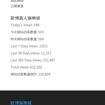
酒店應徵
公關兼差
歐博真人娛樂城
Today's Views:
548
今天網站訪客數量:
503
昨天網站訪客數量:
569
Last 7 Days Views:
2,921
Last 30 Days Views:
11,317
Last 365 Days Views:
151,487
Total Views:
622,355
網站訪客數量總計:
220,604
歐博娛樂城