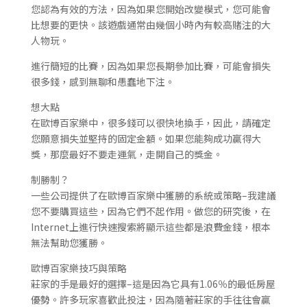
您認為有效的方法，因為如果您開始改變模式，您可能會
比想要的更快。該遊戲通常由幾個小時內有較高賭注的大
人物玩。
進行簡短的比賽，因為如果您長期參加比賽，可能會損失
很多錢，感到無聊和愚蠢地下注。
想大點
在歐博百家樂中，很多錢可以很快地換手，因此，請確定
您願意損失並堅持的固定金額。如果您能夠成功贏得大
獎，那麼最好不要走運氣，走開自己的獎金。
制勝制？
一些公司提供了在歐博百家樂中獲勝的系統或策略–我建議
您不要購買這些，因為它們不起作用。做您的研究後，在
Internet上進行快速搜索將顯示這些都是浪費金錢，根本
無法幫助您獲勝。
歐博百家樂技巧與策略
莊家的手是最好的選擇–這是因為它具有1.06％的最低房屋
優勢。許多玩家喜歡此投注，因為隨著莊家的手往往會贏