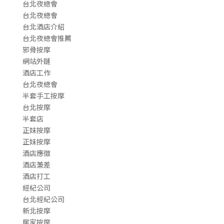
台北夜總會
台北夜總會
台北酒店介紹
台北夜總會推薦
邪骨按摩
網站外鏈
酒店工作
台北夜總會
半套手工按摩
台北按摩
半套店
正妹按摩
正妹按摩
酒店應徵
酒店兼差
酒店打工
經紀公司
台北經紀公司
新北按摩
居家按摩