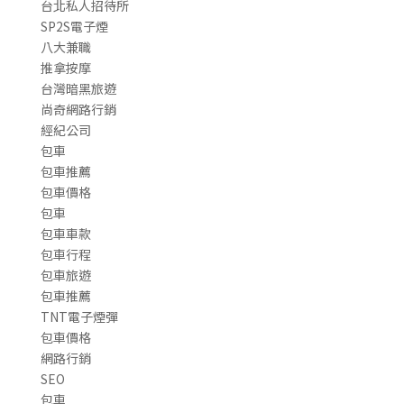
台北私人招待所
SP2S電子煙
八大兼職
推拿按摩
台灣暗黑旅遊
尚奇網路行銷
經紀公司
包車
包車推薦
包車價格
包車
包車車款
包車行程
包車旅遊
包車推薦
TNT電子煙彈
包車價格
網路行銷
SEO
包車