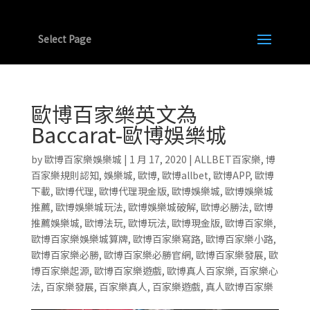
Select Page
歐博百家樂英文為
Baccarat-歐博娛樂城
by
歐博百家樂娛樂城
|
1 月 17, 2020
|
ALLBET百家樂
,
博
百家樂規則認知
,
娛樂城
,
歐博
,
歐博allbet
,
歐博APP
,
歐博
下載
,
歐博代理
,
歐博代理現金版
,
歐博娛樂城
,
歐博娛樂城
推薦
,
歐博娛樂城玩法
,
歐博娛樂城破解
,
歐博必勝法
,
歐博
推薦娛樂城
,
歐博法玩
,
歐博玩法
,
歐博現金版
,
歐博百家樂
,
歐博百家樂娛樂城算牌
,
歐博百家樂寫路
,
歐博百家樂小路
,
歐博百家樂必勝
,
歐博百家樂必勝官網
,
歐博百家樂發展
,
歐
博百家樂起源
,
歐博百家樂遊戲
,
歐博真人百家樂
,
百家樂心
法
,
百家樂發展
,
百家樂真人
,
百家樂遊戲
,
真人歐博百家樂