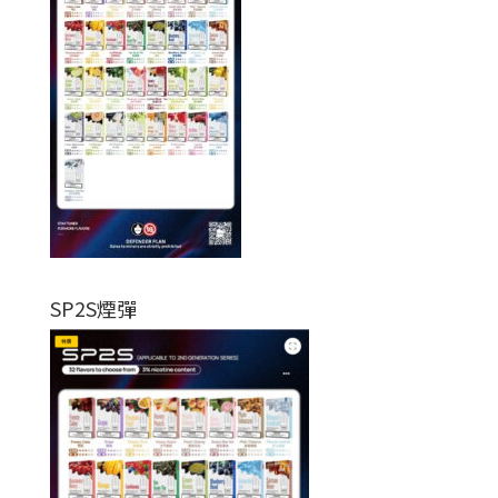
SP2S煙彈