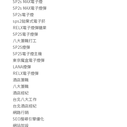
SP2s MAX電子煙
SP2s MAX電子煙彈
SP2s電子煙
sps2拋棄式電子菸
RELX電子煙彈糖果
SP2S電子煙彈
八大兼職打工
SP2S煙彈
SP2S電子煙主機
東京魔盒電子煙彈
LANA煙彈
RELX電子煙彈
酒店兼職
八大兼職
酒店經紀
台北八大工作
台北酒店經紀
網路行銷
SEO搜尋引擎優化
網站架設