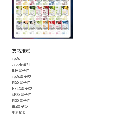
友站推薦
sp2s
八大兼職打工
ILIA電子煙
sp2s電子煙
KISS電子煙
RELX電子煙
SP2S電子煙
KISS電子煙
ilia電子煙
網站顧問