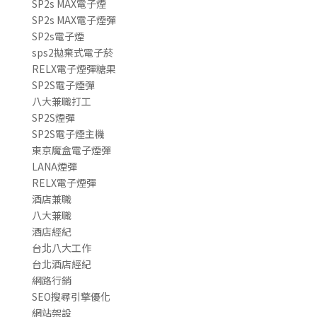
SP2s MAX電子煙
SP2s MAX電子煙彈
SP2s電子煙
sps2拋棄式電子菸
RELX電子煙彈糖果
SP2S電子煙彈
八大兼職打工
SP2S煙彈
SP2S電子煙主機
東京魔盒電子煙彈
LANA煙彈
RELX電子煙彈
酒店兼職
八大兼職
酒店經紀
台北八大工作
台北酒店經紀
網路行銷
SEO搜尋引擎優化
網站架設