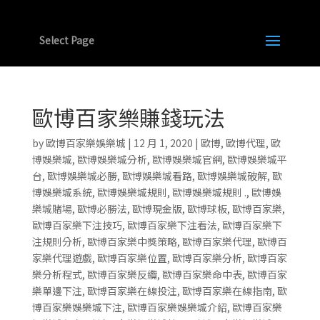
Select Page
歐博百家樂賺錢玩法
by
歐博百家樂娛樂城
|
12 月 1, 2020
|
歐博
,
歐博代理
,
歐
博娛樂城
,
歐博娛樂城分析
,
歐博娛樂城官網
,
歐博娛樂城平
台
,
歐博娛樂城必勝
,
歐博娛樂城看路
,
歐博娛樂城破解
,
歐
博娛樂城系統
,
歐博娛樂城規則
,
歐博娛樂城規則 .
,
歐博娛
樂城賭場
,
歐博必勝法
,
歐博現金版
,
歐博球板
,
歐博百家樂
,
歐博百家樂下注技巧
,
歐博百家樂下注看法
,
歐博百家樂下
注規則分析
,
歐博百家樂中獎策略
,
歐博百家樂代理
,
歐博百
家樂代理遊戲
,
歐博百家樂位置
,
歐博百家樂分析
,
歐博百家
樂分析程式
,
歐博百家樂反纜
,
歐博百家樂命中表
,
歐博百家
樂單邊下注
,
歐博百家樂在線投注
,
歐博百家樂在線指南
,
歐
博百家樂娛樂城下注
,
歐博百家樂娛樂城介紹
,
歐博百家樂