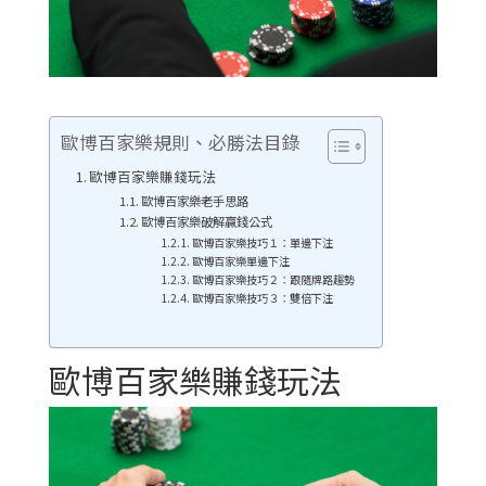
歐博百家樂規則、必勝法目錄
歐博百家樂賺錢玩法
歐博百家樂老手思路
歐博百家樂破解贏錢公式
歐博百家樂技巧１：單邊下注
歐博百家樂單邊下注
歐博百家樂技巧２：跟隨牌路趨勢
歐博百家樂技巧３：雙倍下注
歐博百家樂賺錢玩法