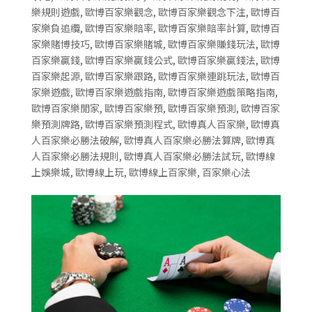
樂規則遊戲
,
歐博百家樂觀念
,
歐博百家樂觀念下注
,
歐博百
家樂負追纜
,
歐博百家樂賠率
,
歐博百家樂賠率計算
,
歐博百
家樂賭博技巧
,
歐博百家樂賭城
,
歐博百家樂賺錢玩法
,
歐博
百家樂贏錢
,
歐博百家樂贏錢公式
,
歐博百家樂贏錢法
,
歐博
百家樂起源
,
歐博百家樂跟路
,
歐博百家樂連跳玩法
,
歐博百
家樂遊戲
,
歐博百家樂遊戲指南
,
歐博百家樂遊戲策略指南
,
歐博百家樂閒家
,
歐博百家樂預
,
歐博百家樂預測
,
歐博百家
樂預測牌路
,
歐博百家樂預測程式
,
歐博真人百家樂
,
歐博真
人百家樂必勝法破解
,
歐博真人百家樂必勝法算牌
,
歐博真
人百家樂必勝法規則
,
歐博真人百家樂必勝法試玩
,
歐博線
上娛樂城
,
歐博線上玩
,
歐博線上百家樂
,
百家樂心法