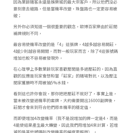
因為業餘賭客永遠是娛樂城的最大宗客戶，所以他們沒必
要刻意去破路，但是當機率改變，珠盤路也一定更容易被
破；
另外你必須知道一個很重要的觀念，歐博百家樂由於莊閒
補牌規則不同，
最容易使機率改變的是「4」這張牌，4越多越容易開莊，
4越少則越容易開閒，而對一般玩家而言，除了4這張號碼
增加也較不容易被發現外，
在心理學上多數業餘玩家喜歡壓閒是多過壓莊的，因為直
觀的反應是玩家會想和當「莊家」的賭場對抗，以及壓注
閒家獲勝時不用被抽5%水錢。
看到這也許你會說，那你把把壓莊不就好了，事實上是，
當未被改變過機率的套牌，大約需要開出16000副牌後，
莊閒才會來到符合他們原本機率的穩定值，
而即便增加4改變機率（我不是說增加的牌一定是4，而是
4能使結果產生最大轉變，因此我們用增加4來計算，若增
減的是其他號碼則改變機率的幅度更輕微） ，