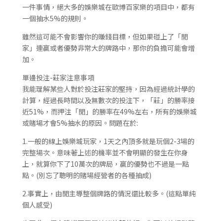
一件事情，絕大多的娛樂城在歐博百家樂的項目中，都有
一個抽水5%的規則。
雖然這可能不會影響你的賺錢目標，但如果碰上了「閒
家」連贏或者優勢非常大的牌路中，那你的負擔可能會增
加。
單邊投注-莊家注意事項
我能理解某些人對於投注莊家的堅持，因為經過統計學的
計算，經過長時間以及無數次的投注下，「莊」的勝率接
近51%，而押注「閒」的勝率在49%左右，所有的娛樂城
或賭場才會5%抽水的原因。問題在於:
1.一般的線上娛樂城玩家，1天之內頂多就是玩個2-3場的
完整場次。意味著上述的機率並不會明顯的發生在你身
上，就算你下了10萬次的牌局，贏的優勢也不過是一點
點。(別忘了聰明的賭場經營者的各種抽成)
2.事實上，由閒主導整個牌路的情況還比較多。(這點單純
個人感受)