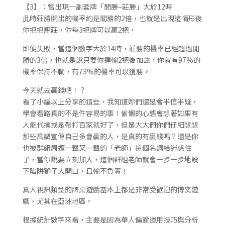
【3】：當出現一副套牌「閒勝–莊勝」大於12時
此時莊勝開出的機率約是閒勝的2倍，也就是出現這情形後
你把把壓莊，你每3把牌可以贏2把，
即便失敗，當這個數字大於14時，莊勝的機率已經超過閒
勝的3倍，也就是說只要你連輸2把後加註，你就有97%的
機率保持不輸，有73%的機率可以獲勝。
今天就去贏錢吧！？
看了小編以上分享的這些，我知道妳們還是會半信半疑，
學會看路真的不是件容易的事！偷懶的心態會想著如果有
人能代操或是帶打百家就好了，但是大大們你們仔細想想
那些高調宣傳自己多會贏的人，是真的有贏錢嗎？還是你
也被群組周遭一聲又一聲的「老師」這個名詞給迷惑住
了，當你說要立刻加入，這個群組老師就會一步一步地設
下陷阱獅子大開口，且輸不負責！
真人視訊類型的牌桌遊戲基本上都是非常受歡迎的博奕遊
戲，尤其在亞洲地區。
根據統計數字來看，主要是因為華人偏愛運用技巧與分析