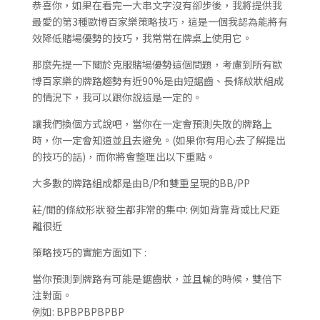
恭喜你，如果在看完一大串文字沒有卻步後，我將提供我
最愛的第3種歐博百家樂策略技巧，這是一個我認為能將有
效降低賭場優勢的技巧，我常常在牌桌上使用它。
那麼先提一下關於克服賭場優勢這個問題，考慮到所有歐
博百家樂的牌路趨勢有近90%是由短鋸齒、長條紋狀組成
的情況下，我可以跟你說這是一定的。
讓我們換個方式說吧，當你在一定會預測失敗的牌路上
時，你一定會知道並且去避免。(如果你有用心去了解提出
的技巧的話)，而你將會整理出以下重點。
大多數的牌路組成都是由B/P和雙重呈現的BB/PP
莊/閒的條紋形狀發生都非常的集中: 例如背靠背或比尺距
離很近
策略技巧的實施方面如下 :
當你預測到牌路有可能是鋸齒狀，並且輸的時候，雙倍下
注對面。
例如: BPBPBPBPBP