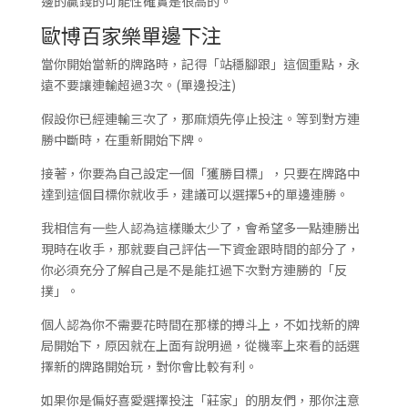
邊的贏錢的可能性確實是很高的。
歐博百家樂單邊下注
當你開始當新的牌路時，記得「站穩腳跟」這個重點，永
遠不要讓連輸超過3次。(單邊投注)
假設你已經連輸三次了，那麻煩先停止投注。等到對方連
勝中斷時，在重新開始下牌。
接著，你要為自己設定一個「獲勝目標」，只要在牌路中
達到這個目標你就收手，建議可以選擇5+的單邊連勝。
我相信有一些人認為這樣賺太少了，會希望多一點連勝出
現時在收手，那就要自己評估一下資金跟時間的部分了，
你必須充分了解自己是不是能扛過下次對方連勝的「反
撲」。
個人認為你不需要花時間在那樣的搏斗上，不如找新的牌
局開始下，原因就在上面有說明過，從機率上來看的話選
擇新的牌路開始玩，對你會比較有利。
如果你是偏好喜愛選擇投注「莊家」的朋友們，那你注意