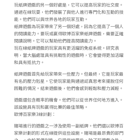
玩紙牌遊戲的另一個好處是，它可以提高玩家的社交度。
通過在線玩耍，他們發展了與他人進行專門化和互動的技
能。他們可以與世界各地的玩家互動。
紙牌遊戲為玩家帶來了另一個好處，因為它提高了一個人
的閱讀能力。要玩或贏得歐博百家樂紙牌遊戲，需要正確
閱讀說明。它可以幫助他們提高閱讀能力。
玩在線紙牌遊戲的玩家具有更活躍的免疫系統。研究表
明，當大腦處理具有挑戰性的遊戲時，它會變得更加活躍
和具有抵抗力。
紙牌遊戲首先給玩家帶來一些壓力。但最終，它是玩家最
有名的壓力剋星。它使玩家能夠通過認真思考來擺脫任何
困難的情況。結束遊戲後，他們會感到輕鬆和壓力減輕。
遊戲還包含概率的機會。他們可以從世界任何地方進入。
該設施具有玩和贏得比賽的最佳策略。
歐博百家樂3線計劃：
賭場進行的遊戲之一涉及使用一副紙牌。他們還以歐博百
家樂計劃的形式在線提供這些設施。賭場是最昂貴的部門