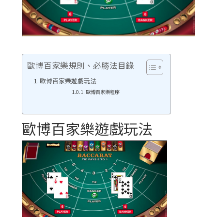
歐博百家樂規則、必勝法目錄
歐博百家樂遊戲玩法
歐博百家樂程序
歐博百家樂遊戲玩法