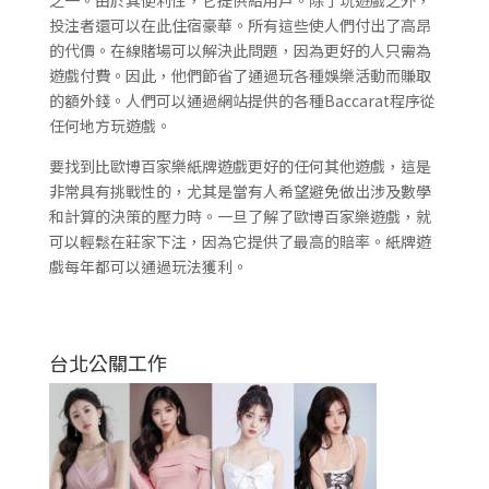
之一。由於其便利性，它提供給用戶。除了玩遊戲之外，
投注者還可以在此住宿豪華。所有這些使人們付出了高昂
的代價。在線賭場可以解決此問題，因為更好的人只需為
遊戲付費。因此，他們節省了通過玩各種娛樂活動而賺取
的額外錢。人們可以通過網站提供的各種Baccarat程序從
任何地方玩遊戲。
要找到比歐博百家樂紙牌遊戲更好的任何其他遊戲，這是
非常具有挑戰性的，尤其是當有人希望避免做出涉及數學
和計算的決策的壓力時。一旦了解了歐博百家樂遊戲，就
可以輕鬆在莊家下注，因為它提供了最高的賠率。紙牌遊
戲每年都可以通過玩法獲利。
台北公關工作