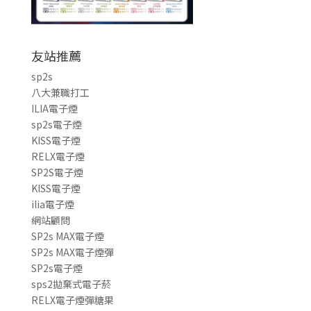
友站推薦
sp2s
八大兼職打工
ILIA電子煙
sp2s電子煙
KISS電子煙
RELX電子煙
SP2S電子煙
KISS電子煙
ilia電子煙
網站顧問
SP2s MAX電子煙
SP2s MAX電子煙彈
SP2s電子煙
sps2拋棄式電子菸
RELX電子煙彈糖果