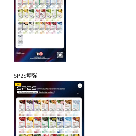
SP2S煙彈