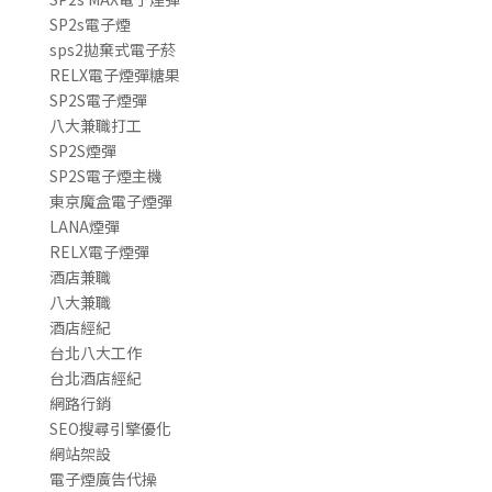
SP2s電子煙
sps2拋棄式電子菸
RELX電子煙彈糖果
SP2S電子煙彈
八大兼職打工
SP2S煙彈
SP2S電子煙主機
東京魔盒電子煙彈
LANA煙彈
RELX電子煙彈
酒店兼職
八大兼職
酒店經紀
台北八大工作
台北酒店經紀
網路行銷
SEO搜尋引擎優化
網站架設
電子煙廣告代操