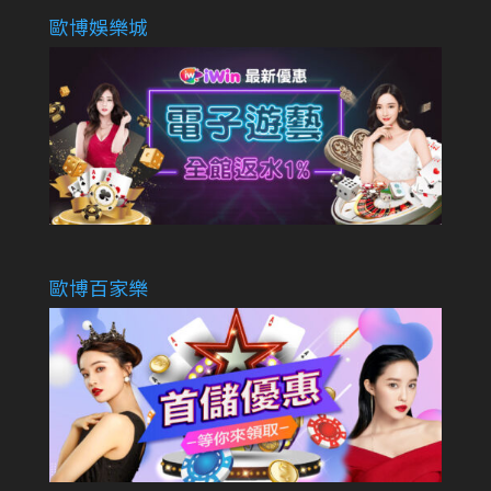
歐博娛樂城
歐博百家樂