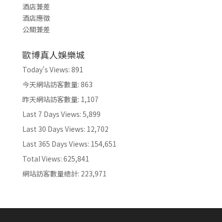
酒店兼差
酒店應徵
公關兼差
歐博真人娛樂城
Today's Views:
891
今天網站訪客數量:
863
昨天網站訪客數量:
1,107
Last 7 Days Views:
5,899
Last 30 Days Views:
12,702
Last 365 Days Views:
154,651
Total Views:
625,841
網站訪客數量總計:
223,971