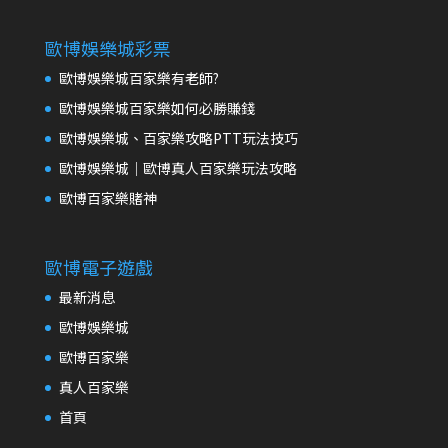
歐博娛樂城彩票
歐博娛樂城百家樂有老師?
歐博娛樂城百家樂如何必勝賺錢
歐博娛樂城、百家樂攻略PTT玩法技巧
歐博娛樂城│歐博真人百家樂玩法攻略
歐博百家樂賭神
歐博電子遊戲
最新消息
歐博娛樂城
歐博百家樂
真人百家樂
首頁