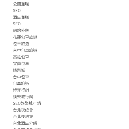
公關兼職
SEO
酒店兼職
SEO
網站外鏈
花蓮包車旅遊
包車旅遊
台中包車旅遊
高雄包車
宜蘭包車
娛樂城
台中包車
包車旅遊
博弈行銷
娛樂城行銷
SEO娛樂城行銷
台北夜總會
台北夜總會
台北酒店介紹