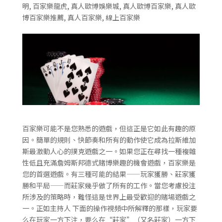
明
,
百家樂龍虎
,
真人歐博娛樂城
,
真人歐博百家樂
,
真人歐
博百家樂推薦
,
真人百家樂
,
線上百家樂
百家樂可能不是您熟悉的遊戲，但這正是它如此有趣的原
因。簡單的規則、快節奏和所有的動作使它成為拉斯維加
斯最激動人心的撲克遊戲之一。如果您正在尋找一種複雜
性低且充滿詹姆斯邦德式賭博樂趣的機會遊戲，百家樂是
您的首選遊戲。有三種可能的結果——玩家獲勝、莊家獲
勝和平局——而莊家幾乎做了所有的工作。當您考慮投注
所涉及的策略時，難怪這是世界上最受歡迎的賭場遊戲之
一。正如主持人 下面的操作視頻中所解釋的那樣，玩家要
么在玩家一方下注，要么在“莊家”（又名莊家）一方下