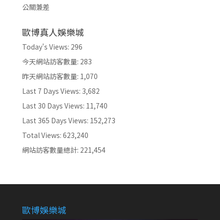
公關兼差
歐博真人娛樂城
Today's Views:
296
今天網站訪客數量:
283
昨天網站訪客數量:
1,070
Last 7 Days Views:
3,682
Last 30 Days Views:
11,740
Last 365 Days Views:
152,273
Total Views:
623,240
網站訪客數量總計:
221,454
歐博娛樂城