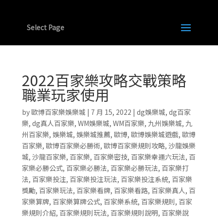
Select Page
2022百家樂攻略交戰策略
職業玩家使用
by
歐博百家樂娛樂城
|
7 月 15, 2022
|
dg娛樂城
,
dg百家
樂
,
dg真人百家樂
,
WM娛樂城
,
WM百家樂
,
九州娛樂城
,
九
州百家樂
,
娛樂城
,
娛樂城推薦
,
歐博
,
歐博娛樂城遊戲
,
歐博
百家樂
,
歐博百家樂必勝術
,
歐博百家樂規則攻略
,
沙龍娛樂
城
,
沙龍百家樂
,
百家樂
,
百家樂密技
,
百家樂幸運六玩法
,
百
家樂必勝公式
,
百家樂必勝法
,
百家樂必勝玩法
,
百家樂打
法
,
百家樂投注
,
百家樂投注玩法
,
百家樂投注系統
,
百家樂
獎勵
,
百家樂玩法
,
百家樂看牌
,
百家樂看路
,
百家樂真人
,
百
家樂算牌
,
百家樂算牌公式
,
百家樂系統
,
百家樂規則
,
百家
樂規則介紹
,
百家樂規則玩法
,
百家樂規則說明
,
百家樂說