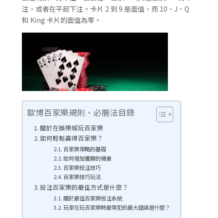
注，或者在平局下注。卡片 2 到 9 是面值，而 10、J、Q
和 King 卡片的面值為零。
歐博百家樂規則、必勝法目錄
關於在娛樂城玩百家樂
如何輕鬆贏得百家樂？
百家樂策略的基礎
如何增加獲勝的機會
百家樂投注技巧
百家樂技巧玩法
投注百家樂的最佳方式是什麼？
關於最佳百家樂投注系統
玩家在玩百家樂時最常犯的最大錯誤是什麼？