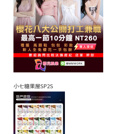
小七糖果屋SP2S