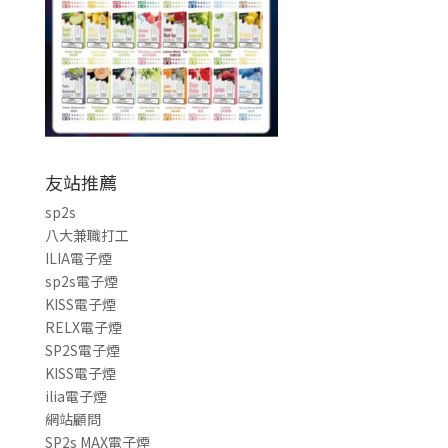
友站推薦
sp2s
八大兼職打工
ILIA電子煙
sp2s電子煙
KISS電子煙
RELX電子煙
SP2S電子煙
KISS電子煙
ilia電子煙
網站顧問
SP2s MAX電子煙