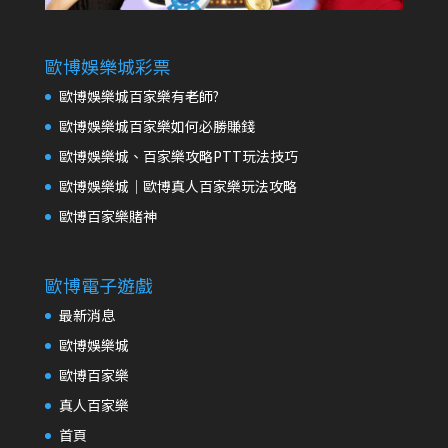
歐博娛樂城彩票
歐博娛樂城百家樂有老師?
歐博娛樂城百家樂如何必勝賺錢
歐博娛樂城、百家樂攻略PTT玩法技巧
歐博娛樂城│歐博真人百家樂玩法攻略
歐博百家樂賭神
歐博電子遊戲
最新消息
歐博娛樂城
歐博百家樂
真人百家樂
首頁