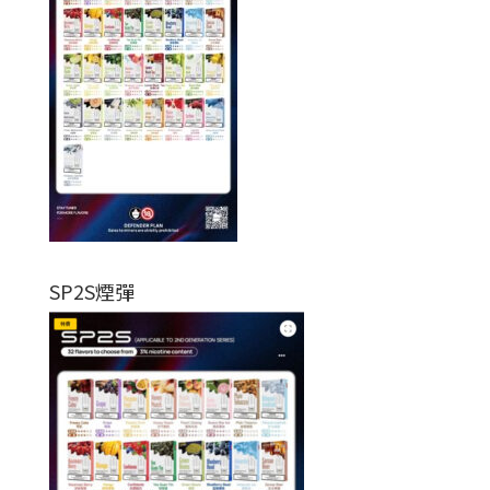
SP2S煙彈