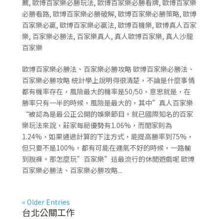
薦
,
歐博百家樂必勝玩法
,
歐博百家樂必勝看牌
,
歐博百家樂
必勝看路
,
歐博百家樂必勝破解
,
歐博百家樂必勝策略
,
歐博
百家樂必贏
,
歐博百家樂必贏法
,
歐博百機樂
,
歐博真人百家
樂
,
百家樂必勝法
,
百家樂真人
,
真人歐博百家樂
,
真人沙龍
百家樂
歐博百家樂必勝法、百家樂必勝攻略 歐博百家樂必勝法、
百家樂必勝攻略 統計學上說明得很清楚，不論是什麼事情
都有機率存在，風險最大的機率是50/50，意思就是，在
勝率只有一半的時候，風險是最大的，其中”真人百家樂
“被認為是最公正公開的娛樂節目。就已國際知名的百家
樂玩法來說，莊家每局優勢有1.06%，而閒家則為
1.24%，如果通過計算的下注方式，能提高勝率到75%，
但只要不是100%，都有可能在運氣不好的時候，一路輸
到脫褲。那怎麼玩”百家樂”這最流行的休閒遊戲呢 歐博
百家樂必勝法、百家樂必勝攻略...
« Older Entries
台北公關工作