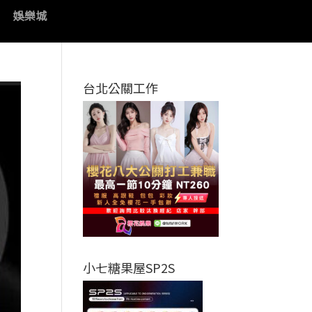
娛樂城
台北公關工作
小七糖果屋SP2S