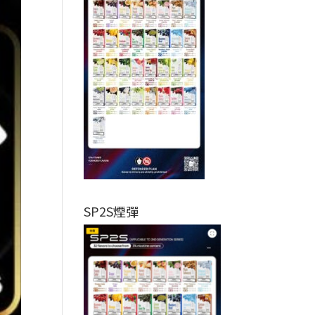
SP2S煙彈