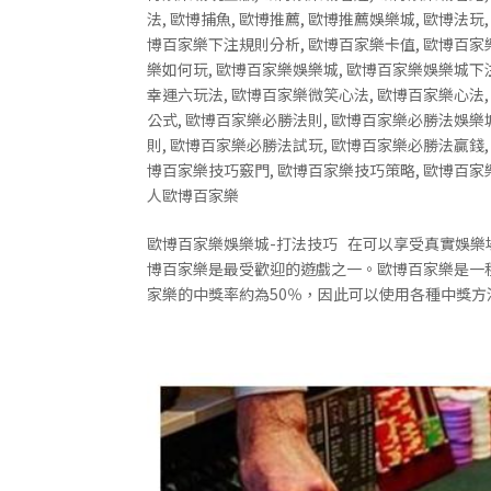
法
,
歐博捕魚
,
歐博推薦
,
歐博推薦娛樂城
,
歐博法玩
博百家樂下注規則分析
,
歐博百家樂卡值
,
歐博百家
樂如何玩
,
歐博百家樂娛樂城
,
歐博百家樂娛樂城下
幸運六玩法
,
歐博百家樂微笑心法
,
歐博百家樂心法
公式
,
歐博百家樂必勝法則
,
歐博百家樂必勝法娛樂
則
,
歐博百家樂必勝法試玩
,
歐博百家樂必勝法贏錢
博百家樂技巧竅門
,
歐博百家樂技巧策略
,
歐博百家
人歐博百家樂
歐博百家樂娛樂城-打法技巧 在可以享受真實娛
博百家樂是最受歡迎的遊戲之一。歐博百家樂是一
家樂的中獎率約為50％，因此可以使用各種中獎方法。