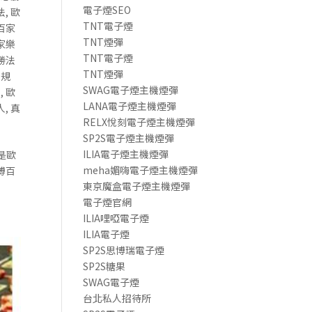
電子煙SEO
法
,
歐
TNT電子煙
百家
TNT煙彈
家樂
TNT電子煙
勝法
TNT煙彈
法規
SWAG電子煙主機煙彈
法
,
歐
LANA電子煙主機煙彈
人
,
真
RELX悅刻電子煙主機煙彈
SP2S電子煙主機煙彈
ILIA電子煙主機煙彈
是歐
meha媚嗨電子煙主機煙彈
博百
東京魔盒電子煙主機煙彈
電子煙官網
ILIA哩啞電子煙
ILIA電子煙
SP2S思博瑞電子煙
SP2S糖果
SWAG電子煙
台北私人招待所