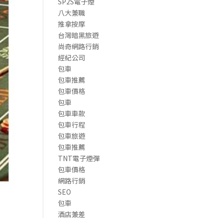
SP2S電子煙
八大兼職
推拿按摩
台灣暗黑旅遊
尚奇網路行銷
經紀公司
包車
包車推薦
包車價格
包車
包車車款
包車行程
包車旅遊
包車推薦
TNT電子煙彈
包車價格
網路行銷
SEO
包車
酒店兼差