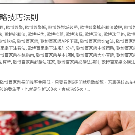
略技巧法則
理
,
歐博娛樂
,
歐博娛樂城
,
歐博娛樂城必勝
,
歐博娛樂城必勝法破解
,
歐博
法
,
歐博必勝法
,
歐博捕魚
,
歐博推薦
,
歐博法玩
,
歐博玩法
,
歐博珠仔路
,
歐
歐博球板
,
歐博百家樂
,
歐博百家樂APP下載
,
歐博百家樂ting法
,
歐博百家
百家樂下注看法
,
歐博百家樂下注規則分析
,
歐博百家樂中獎策略
,
歐博百家
歐博百家樂在線指南
,
歐博百家樂基本規則
,
歐博百家樂大小算牌
,
歐博百家
法算牌
,
歐博百家樂必勝法莊家
,
歐博百家樂必勝法規則
,
歐博百家樂必勝
 歐博百家樂長閒機率會降低，只要看到6連閒就勇敢斬龍，若籌碼較為充
的發生率，也就是你斬100次，會成功96次。...