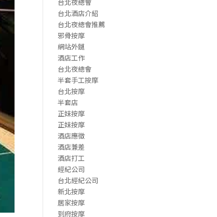
台北夜總會
台北酒店介紹
台北夜總會推薦
邪骨按摩
網站外鏈
酒店工作
台北夜總會
半套手工按摩
台北按摩
半套店
正妹按摩
正妹按摩
酒店應徵
酒店兼差
酒店打工
經紀公司
台北經紀公司
新北按摩
居家按摩
到府按摩