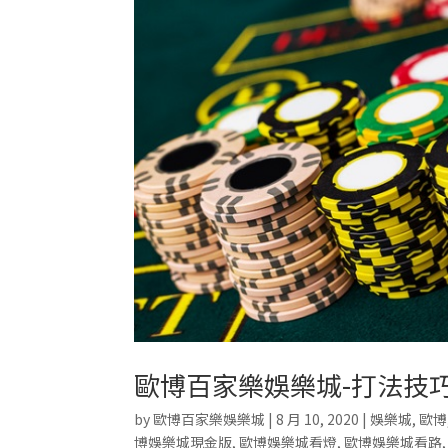
歐博百家樂娛樂城-打法技
by
歐博百家樂娛樂城
|
8 月 10, 2020
|
娛樂城
,
歐博
博娛樂城現金版
,
歐博娛樂城看燈
,
歐博娛樂城看路