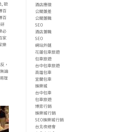
法
,
歐
酒店應徵
博百
公關兼差
博百
公關兼職
城研
SEO
樂必
酒店兼職
百家
SEO
家樂
網站外鏈
花蓮包車旅遊
包車旅遊
相反，
台中包車旅遊
 無論
高雄包車
容易理
宜蘭包車
娛樂城
台中包車
包車旅遊
博弈行銷
娛樂城行銷
SEO娛樂城行銷
台北夜總會