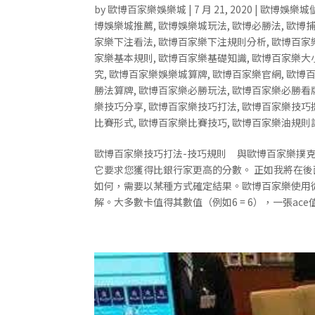
by
歐博百家樂娛樂城
|
7 月 21, 2020
|
歐博娛樂城
博娛樂城推薦
,
歐博娛樂城玩法
,
歐博必勝法
,
歐博
家樂下注看法
,
歐博百家樂下注規則分析
,
歐博百家
家樂基本規則
,
歐博百家樂基礎知識
,
歐博百家樂大
究
,
歐博百家樂娛樂城算牌
,
歐博百家樂官網
,
歐博
勝法算牌
,
歐博百家樂必勝玩法
,
歐博百家樂必勝看
樂技巧分享
,
歐博百家樂技巧打法
,
歐博百家樂技巧
比賽形式
,
歐博百家樂比賽技巧
,
歐博百家樂油規則
歐博百家樂技巧打法-技巧規則 與歐博百家樂撲
它要求您獲得比銀行家更高的分數。 正如我將在後
如何，需要以某種方式確定結果。歐博百家樂使用從
解。大多數卡值得其數值（例如6 = 6），一張ace值