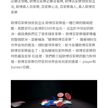
必勝法攻略
,
歐博百家樂必勝法看牌
,
歐博百家樂技術投注
法
,
歐博真人百家樂
,
百家樂心法
,
百家樂真人
,
真人歐博百
家樂
歐博百家樂技術投注法 歐博百家樂是一種打牌的賭場遊
戲，其歷史可以追溯到1500年左右。 出生於中世紀的歐
洲，據說貴族們花了很多錢來享樂。 歐博百家樂隨即傳播
到整個歐洲，並被稱為“賭博歐博百家樂 ”。 隨著規則在
世界各地的普及，規則變得多樣化，如今各種歐博百家樂
歐博百家樂誕生了，並為賭場玩家所熟悉。 歐博百家樂的
特色遍及全球 在這裡，我們將介紹歐博百家樂的魅力和特
徵，歐博百家樂仍然受到世界各地玩家的喜愛。 player和
banker分開...