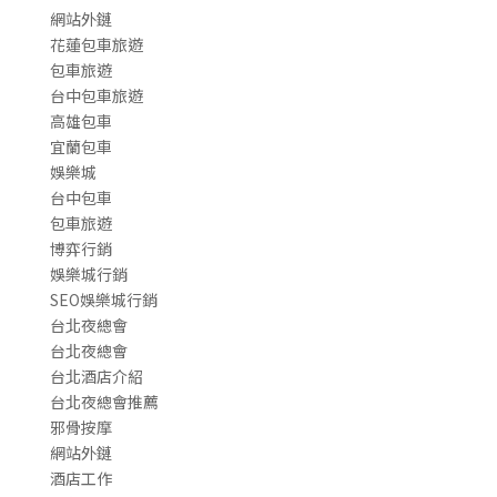
網站外鏈
花蓮包車旅遊
包車旅遊
台中包車旅遊
高雄包車
宜蘭包車
娛樂城
台中包車
包車旅遊
博弈行銷
娛樂城行銷
SEO娛樂城行銷
台北夜總會
台北夜總會
台北酒店介紹
台北夜總會推薦
邪骨按摩
網站外鏈
酒店工作