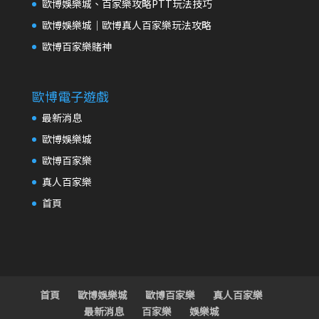
歐博娛樂城、百家樂攻略PTT玩法技巧
歐博娛樂城│歐博真人百家樂玩法攻略
歐博百家樂賭神
歐博電子遊戲
最新消息
歐博娛樂城
歐博百家樂
真人百家樂
首頁
首頁
歐博娛樂城
歐博百家樂
真人百家樂
最新消息
百家樂
娛樂城