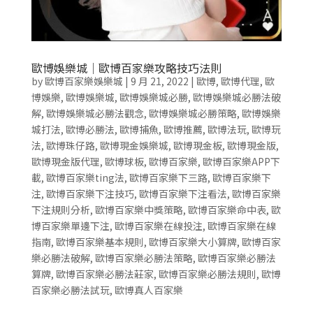
歐博娛樂城│歐博百家樂攻略技巧法則
by
歐博百家樂娛樂城
|
9 月 21, 2022
|
歐博
,
歐博代理
,
歐
博娛樂
,
歐博娛樂城
,
歐博娛樂城必勝
,
歐博娛樂城必勝法破
解
,
歐博娛樂城必勝法觀念
,
歐博娛樂城必勝策略
,
歐博娛樂
城打法
,
歐博必勝法
,
歐博捕魚
,
歐博推薦
,
歐博法玩
,
歐博玩
法
,
歐博珠仔路
,
歐博現金娛樂城
,
歐博現金板
,
歐博現金版
,
歐博現金版代理
,
歐博球板
,
歐博百家樂
,
歐博百家樂APP下
載
,
歐博百家樂ting法
,
歐博百家樂下三路
,
歐博百家樂下
注
,
歐博百家樂下注技巧
,
歐博百家樂下注看法
,
歐博百家樂
下注規則分析
,
歐博百家樂中獎策略
,
歐博百家樂命中表
,
歐
博百家樂單邊下注
,
歐博百家樂在線投注
,
歐博百家樂在線
指南
,
歐博百家樂基本規則
,
歐博百家樂大小算牌
,
歐博百家
樂必勝法破解
,
歐博百家樂必勝法策略
,
歐博百家樂必勝法
算牌
,
歐博百家樂必勝法莊家
,
歐博百家樂必勝法規則
,
歐博
百家樂必勝法試玩
,
歐博真人百家樂