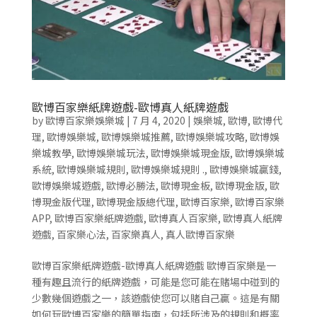
歐博百家樂紙牌遊戲-歐博真人紙牌遊戲
by
歐博百家樂娛樂城
|
7 月 4, 2020
|
娛樂城
,
歐博
,
歐博代
理
,
歐博娛樂城
,
歐博娛樂城推薦
,
歐博娛樂城攻略
,
歐博娛
樂城教學
,
歐博娛樂城玩法
,
歐博娛樂城現金版
,
歐博娛樂城
系統
,
歐博娛樂城規則
,
歐博娛樂城規則 .
,
歐博娛樂城贏錢
,
歐博娛樂城遊戲
,
歐博必勝法
,
歐博現金板
,
歐博現金版
,
歐
博現金版代理
,
歐博現金版總代理
,
歐博百家樂
,
歐博百家樂
APP
,
歐博百家樂紙牌遊戲
,
歐博真人百家樂
,
歐博真人紙牌
遊戲
,
百家樂心法
,
百家樂真人
,
真人歐博百家樂
歐博百家樂紙牌遊戲-歐博真人紙牌遊戲 歐博百家樂是一
種有趣且流行的紙牌遊戲，可能是您可能在賭場中碰到的
少數幾個遊戲之一，該遊戲使您可以賭自己贏。這是有關
如何玩歐博百家樂的簡單指南，包括所涉及的規則和概率