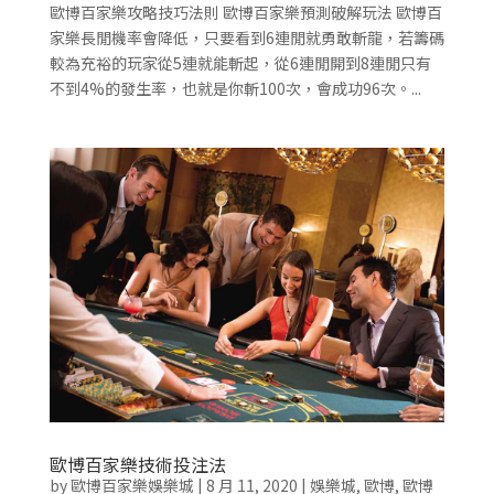
歐博百家樂攻略技巧法則 歐博百家樂預測破解玩法 歐博百
家樂長閒機率會降低，只要看到6連閒就勇敢斬龍，若籌碼
較為充裕的玩家從5連就能斬起，從6連閒開到8連閒只有
不到4%的發生率，也就是你斬100次，會成功96次。...
歐博百家樂技術投注法
by
歐博百家樂娛樂城
|
8 月 11, 2020
|
娛樂城
,
歐博
,
歐博