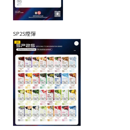
SP2S煙彈