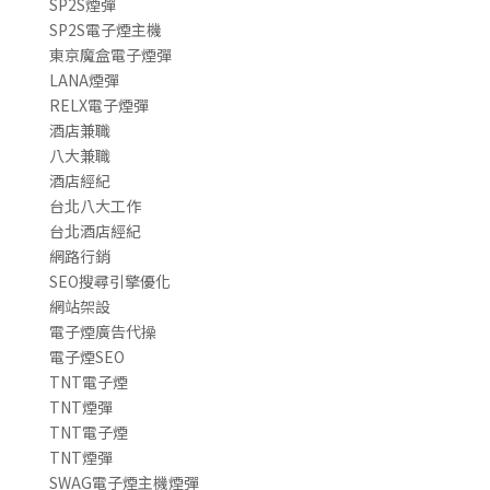
SP2S煙彈
SP2S電子煙主機
東京魔盒電子煙彈
LANA煙彈
RELX電子煙彈
酒店兼職
八大兼職
酒店經紀
台北八大工作
台北酒店經紀
網路行銷
SEO搜尋引擎優化
網站架設
電子煙廣告代操
電子煙SEO
TNT電子煙
TNT煙彈
TNT電子煙
TNT煙彈
SWAG電子煙主機煙彈