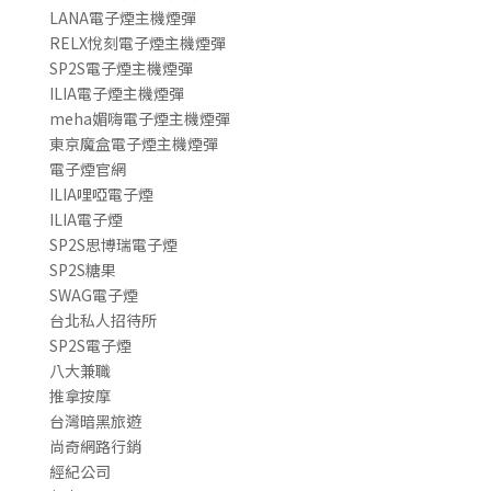
LANA電子煙主機煙彈
RELX悅刻電子煙主機煙彈
SP2S電子煙主機煙彈
ILIA電子煙主機煙彈
meha媚嗨電子煙主機煙彈
東京魔盒電子煙主機煙彈
電子煙官網
ILIA哩啞電子煙
ILIA電子煙
SP2S思博瑞電子煙
SP2S糖果
SWAG電子煙
台北私人招待所
SP2S電子煙
八大兼職
推拿按摩
台灣暗黑旅遊
尚奇網路行銷
經紀公司