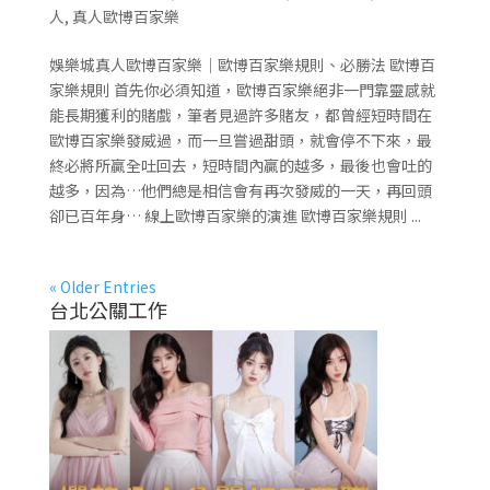
人
,
真人歐博百家樂
娛樂城真人歐博百家樂│歐博百家樂規則、必勝法 歐博百
家樂規則 首先你必須知道，歐博百家樂絕非一門靠靈感就
能長期獲利的賭戲，筆者見過許多賭友，都曾經短時間在
歐博百家樂發威過，而一旦嘗過甜頭，就會停不下來，最
終必將所贏全吐回去，短時間內贏的越多，最後也會吐的
越多，因為…他們總是相信會有再次發威的一天，再回頭
卻已百年身… 線上歐博百家樂的演進 歐博百家樂規則 ...
« Older Entries
台北公關工作