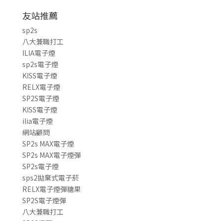
友站推薦
sp2s
八大兼職打工
ILIA電子煙
sp2s電子煙
KISS電子煙
RELX電子煙
SP2S電子煙
KISS電子煙
ilia電子煙
網站顧問
SP2s MAX電子煙
SP2s MAX電子煙彈
SP2s電子煙
sps2拋棄式電子菸
RELX電子煙彈糖果
SP2S電子煙彈
八大兼職打工