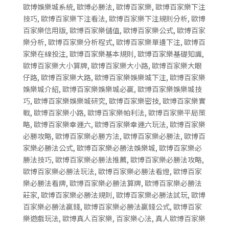
歐博娛樂城系統
,
歐博必勝法
,
歐博百家樂
,
歐博百家樂下注
技巧
,
歐博百家樂下注看法
,
歐博百家樂下注規則分析
,
歐博
百家樂信用版
,
歐博百家樂儲值
,
歐博百家樂公式
,
歐博百家
樂分析
,
歐博百家樂分析程式
,
歐博百家樂單邊下注
,
歐博百
家樂在線投注
,
歐博百家樂基本規則
,
歐博百家樂基礎知識
,
歐博百家樂大小算牌
,
歐博百家樂大小路
,
歐博百家樂大眼
仔路
,
歐博百家樂大路
,
歐博百家樂娛樂城下注
,
歐博百家樂
娛樂城介紹
,
歐博百家樂娛樂城必贏
,
歐博百家樂娛樂城技
巧
,
歐博百家樂娛樂城研究
,
歐博百家樂密技
,
歐博百家樂實
戰
,
歐博百家樂小路
,
歐博百家樂帕利法
,
歐博百家樂平局策
略
,
歐博百家樂幸運六
,
歐博百家樂幸運六玩法
,
歐博百家樂
必勝攻略
,
歐博百家樂必勝方法
,
歐博百家樂必勝法
,
歐博百
家樂必勝法公式
,
歐博百家樂必勝法娛樂城
,
歐博百家樂必
勝法技巧
,
歐博百家樂必勝法推薦
,
歐博百家樂必勝法攻略
,
歐博百家樂必勝法玩法
,
歐博百家樂必勝法看燈
,
歐博百家
樂必勝法看牌
,
歐博百家樂必勝法算牌
,
歐博百家樂必勝法
莊家
,
歐博百家樂必勝法規則
,
歐博百家樂必勝法試玩
,
歐博
百家樂必勝法贏錢
,
歐博百家樂必勝法贏錢公式
,
歐博百家
樂遊戲玩法
,
歐博真人百家樂
,
百家樂心法
,
真人歐博百家樂