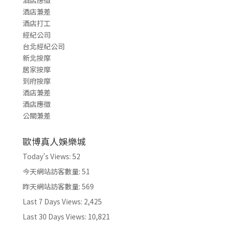
酒店兼差
酒店打工
經紀公司
台北經紀公司
新北按摩
居家按摩
到府按摩
酒店兼差
酒店應徵
公關兼差
歐博真人娛樂城
Today's Views:
52
今天網站訪客數量:
51
昨天網站訪客數量:
569
Last 7 Days Views:
2,425
Last 30 Days Views:
10,821