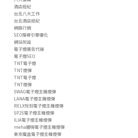
酒店經紀
台北八大工作
台北酒店經紀
網路行銷
SEO搜尋引擎優化
網站架設
電子煙廣告代操
電子煙SEO
TNT電子煙
TNT煙彈
TNT電子煙
TNT煙彈
SWAG電子煙主機煙彈
LANA電子煙主機煙彈
RELX悅刻電子煙主機煙彈
SP2S電子煙主機煙彈
ILIA電子煙主機煙彈
meha媚嗨電子煙主機煙彈
東京魔盒電子煙主機煙彈