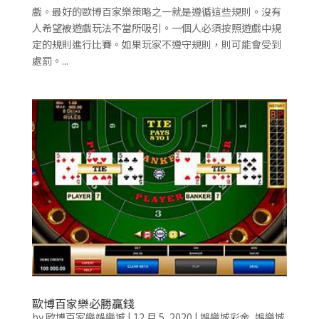
戲。最好的歐博百家樂策略之一就是遵循這些規則。沒有
人希望被遊戲玩法不當所吸引。一個人必須按照遊戲中規
定的規則進行比賽。如果玩家不遵守規則，則可能會受到
處罰。...
歐博百家樂必勝贏錢
by
歐博百家樂娛樂城
|
12 月 5, 2020
|
娛樂城彩金
,
娛樂城