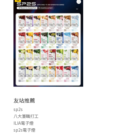
友站推薦
sp2s
八大兼職打工
ILIA電子煙
sp2s電子煙