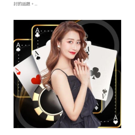
討的話題。...