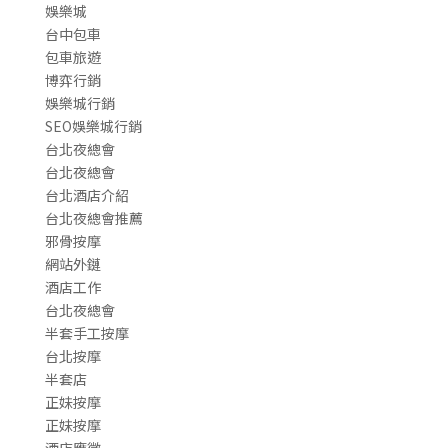
娛樂城
台中包車
包車旅遊
博弈行銷
娛樂城行銷
SEO娛樂城行銷
台北夜總會
台北夜總會
台北酒店介紹
台北夜總會推薦
邪骨按摩
網站外鏈
酒店工作
台北夜總會
半套手工按摩
台北按摩
半套店
正妹按摩
正妹按摩
酒店應徵