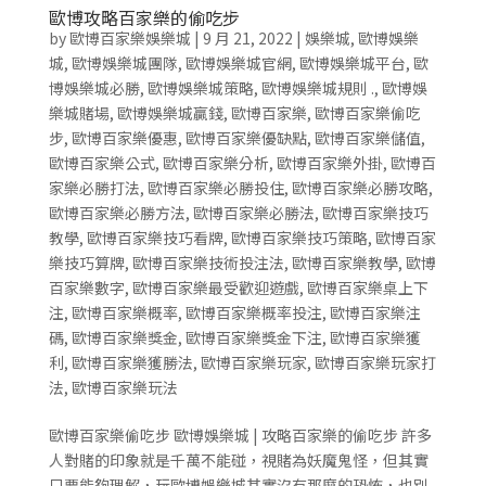
歐博攻略百家樂的偷吃步
by
歐博百家樂娛樂城
|
9 月 21, 2022
|
娛樂城
,
歐博娛樂
城
,
歐博娛樂城團隊
,
歐博娛樂城官網
,
歐博娛樂城平台
,
歐
博娛樂城必勝
,
歐博娛樂城策略
,
歐博娛樂城規則 .
,
歐博娛
樂城賭場
,
歐博娛樂城贏錢
,
歐博百家樂
,
歐博百家樂偷吃
步
,
歐博百家樂優惠
,
歐博百家樂優缺點
,
歐博百家樂儲值
,
歐博百家樂公式
,
歐博百家樂分析
,
歐博百家樂外掛
,
歐博百
家樂必勝打法
,
歐博百家樂必勝投住
,
歐博百家樂必勝攻略
,
歐博百家樂必勝方法
,
歐博百家樂必勝法
,
歐博百家樂技巧
教學
,
歐博百家樂技巧看牌
,
歐博百家樂技巧策略
,
歐博百家
樂技巧算牌
,
歐博百家樂技術投注法
,
歐博百家樂教學
,
歐博
百家樂數字
,
歐博百家樂最受歡迎遊戲
,
歐博百家樂桌上下
注
,
歐博百家樂概率
,
歐博百家樂概率投注
,
歐博百家樂注
碼
,
歐博百家樂獎金
,
歐博百家樂獎金下注
,
歐博百家樂獲
利
,
歐博百家樂獲勝法
,
歐博百家樂玩家
,
歐博百家樂玩家打
法
,
歐博百家樂玩法
歐博百家樂偷吃步 歐博娛樂城 | 攻略百家樂的偷吃步 許多
人對賭的印象就是千萬不能碰，視賭為妖魔鬼怪，但其實
只要能夠理解，玩歐博娛樂城其實沒有那麼的恐怖，也別