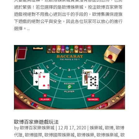
過於緊張！若您選擇的是歐博娛樂城，投注歐博百家樂等
遊戲視絕對不用擔心遇到出千的手段的，歐博集團保證旗
下遊戲的絕對公平與安全，因此各位玩家可以放心的進行
選擇。...
歐博百家樂遊戲玩法
by
歐博百家樂娛樂城
|
12 月 17, 2020
|
娛樂城
,
歐博
,
歐博
代理
,
歐博國際
,
歐博國際娛樂城
,
歐博娛樂
,
歐博娛樂城
,
歐