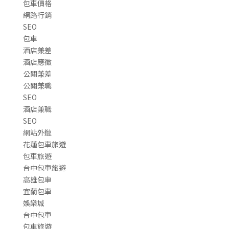
包車價格
網路行銷
SEO
包車
酒店兼差
酒店應徵
公關兼差
公關兼職
SEO
酒店兼職
SEO
網站外鏈
花蓮包車旅遊
包車旅遊
台中包車旅遊
高雄包車
宜蘭包車
娛樂城
台中包車
包車旅遊