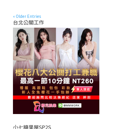
« Older Entries
台北公關工作
小七糖果屋SP2S