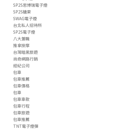
SP2S思博瑞電子煙
SP2S糖果
SWAG電子煙
台北私人招待所
SP2S電子煙
八大兼職
推拿按摩
台灣暗黑旅遊
尚奇網路行銷
經紀公司
包車
包車推薦
包車價格
包車
包車車款
包車行程
包車旅遊
包車推薦
TNT電子煙彈