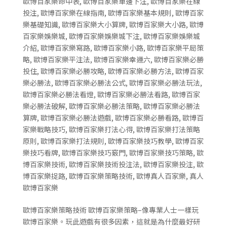
歐博百家樂命中表
,
歐博百家樂單邊下注
,
歐博百家樂在線
投注
,
歐博百家樂在線指南
,
歐博百家樂基本規則
,
歐博百家
樂基礎知識
,
歐博百家樂大小算牌
,
歐博百家樂大小路
,
歐博
百家樂娛樂城
,
歐博百家樂娛樂城下注
,
歐博百家樂娛樂城
介紹
,
歐博百家樂寫路
,
歐博百家樂小路
,
歐博百家樂平局策
略
,
歐博百家樂平注法
,
歐博百家樂幸運六
,
歐博百家樂必勝
投住
,
歐博百家樂必勝攻略
,
歐博百家樂必勝方法
,
歐博百家
樂必勝法
,
歐博百家樂必勝法公式
,
歐博百家樂必勝法玩法
,
歐博百家樂必勝法看燈
,
歐博百家樂必勝法看路
,
歐博百家
樂必勝法破解
,
歐博百家樂必勝法策略
,
歐博百家樂必勝法
算牌
,
歐博百家樂必勝法遊戲
,
歐博百家樂必勝看路
,
歐博百
家樂戰略技巧
,
歐博百家樂打法心得
,
歐博百家樂打法策略
原則
,
歐博百家樂打法規則
,
歐博百家樂技巧教學
,
歐博百家
樂技巧看牌
,
歐博百家樂技巧竅門
,
歐博百家樂技巧策略
,
歐
博百家樂技術
,
歐博百家樂技術投注法
,
歐博百家樂投注
,
歐
博百家樂捉路
,
歐博百家樂策略技術
,
歐博真人百家樂
,
真人
歐博百家樂
歐博百家樂策略技術 歐博百家樂策略–像專業人士一樣玩
歐博百家樂。玩此遊戲有很多因素，這就是為什麼最好研