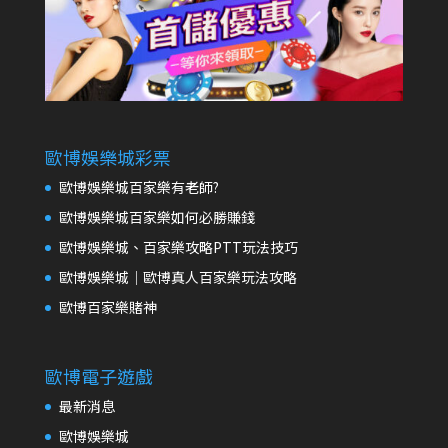
歐博娛樂城彩票
歐博娛樂城百家樂有老師?
歐博娛樂城百家樂如何必勝賺錢
歐博娛樂城、百家樂攻略PTT玩法技巧
歐博娛樂城│歐博真人百家樂玩法攻略
歐博百家樂賭神
歐博電子遊戲
最新消息
歐博娛樂城