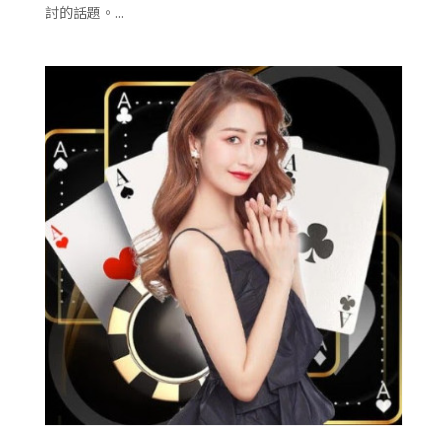
討的話題。...