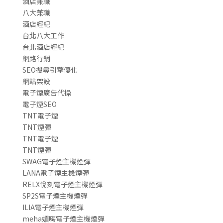
酒店兼職
八大兼職
酒店經紀
台北八大工作
台北酒店經紀
網路行銷
SEO搜尋引擎優化
網站架設
電子煙廣告代操
電子煙SEO
TNT電子煙
TNT煙彈
TNT電子煙
TNT煙彈
SWAG電子煙主機煙彈
LANA電子煙主機煙彈
RELX悅刻電子煙主機煙彈
SP2S電子煙主機煙彈
ILIA電子煙主機煙彈
meha媚嗨電子煙主機煙彈