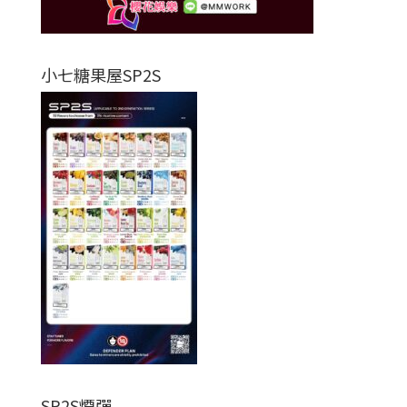
小七糖果屋SP2S
SP2S煙彈