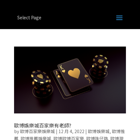
Select Page
歐博娛樂城百家樂有老師?
by
歐博百家樂娛樂城
|
12 月 4, 2022
|
歐博娛樂城
,
歐博推
薦
,
歐博推薦娛樂城
,
歐博歐博百家樂
,
歐博珠仔路
,
歐博現