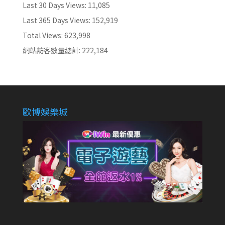
Last 30 Days Views:
11,085
Last 365 Days Views:
152,919
Total Views:
623,998
網站訪客數量總計:
222,184
歐博娛樂城