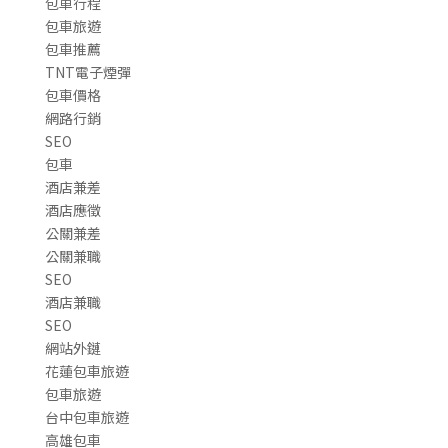
包車行程
包車旅遊
包車推薦
TNT電子煙彈
包車價格
網路行銷
SEO
包車
酒店兼差
酒店應徵
公關兼差
公關兼職
SEO
酒店兼職
SEO
網站外鏈
花蓮包車旅遊
包車旅遊
台中包車旅遊
高雄包車