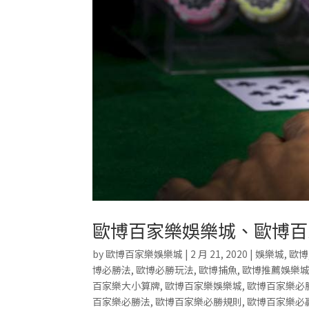
歐博百家樂娛樂城、歐博百
by
歐博百家樂娛樂城
|
2 月 21, 2020
|
娛樂城
,
歐博
博必勝法
,
歐博必勝玩法
,
歐博捕魚
,
歐博推薦娛樂
百家樂大小算牌
,
歐博百家樂娛樂城
,
歐博百家樂必
百家樂必勝法
,
歐博百家樂必勝規則
,
歐博百家樂必