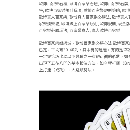
歐博百家樂看檯
,
歐博百家樂看燈
,
歐博百家樂看牌
學
,
歐博百家樂規則玩法
,
歐博百家樂規則策略
,
歐
歐博真人百家樂
,
歐博真人百家樂必勝法
,
歐博真人
家樂娛樂城
,
歐博線上百家樂規則
,
歐博規則
,
現金
百家樂必勝玩法
,
百家樂真人
,
真人歐博百家樂
歐博百家樂娛樂城、歐博百家樂必勝心法 歐博百家
已定，平均有30-40列，其中有的是連，有的是
一定會恰巧出現以下幾種之一有規可循的形狀，如
出現了五花八門的基本投注方法，如全程打閒（Bru
上打連（或跳）、大路順勢法。...