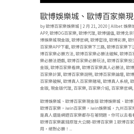
歐博娛樂城、歐博百家樂現
by
歐博百家樂娛樂城
|
2 月 21, 2020
|
Allbet 娛樂
APP
,
歐博DG百家樂
,
歐博代理
,
歐博儲值
,
歐博北京
博娛樂城現金版
,
歐博官網
,
歐博密技
,
歐博彩票
,
歐
百家樂APP下載
,
歐博百家樂下三路
,
歐博百家樂下
博百家樂必勝方法
,
歐博百家樂必勝法破解
,
歐博百
樂必勝法遊戲
,
歐博百家樂必勝玩法
,
歐博百家樂投
金版
,
歐博百家樂看牌
,
歐博百家樂真人必勝法
,
歐
百家樂計算
,
歐博百家樂說明
,
歐博百家樂論壇
,
歐
百家樂破解
,
歐博真人百家樂賭場
,
歐博真人系統
,
金版
,
現金版代理
,
百家樂
,
百家樂介紹
,
百家樂官網
歐博娛樂城、歐博百家樂現金版 歐博娛樂城、歐博
歐博百家樂，iwin百家樂，iwin娛樂城，九
是真人還是網遊百家樂都存在著問題。你可以去看
歐博百家樂贏錢原理大公開-歐博百家樂 1.歐博
用，絕對必勝！...