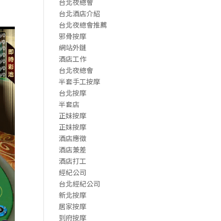
台北夜總會
台北酒店介紹
台北夜總會推薦
邪骨按摩
網站外鏈
酒店工作
台北夜總會
半套手工按摩
台北按摩
半套店
正妹按摩
正妹按摩
酒店應徵
酒店兼差
酒店打工
經紀公司
台北經紀公司
新北按摩
居家按摩
到府按摩