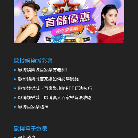
歐博娛樂城彩票
歐博娛樂城百家樂有老師?
歐博娛樂城百家樂如何必勝賺錢
歐博娛樂城、百家樂攻略PTT玩法技巧
歐博娛樂城│歐博真人百家樂玩法攻略
歐博百家樂賭神
歐博電子遊戲
最新消息