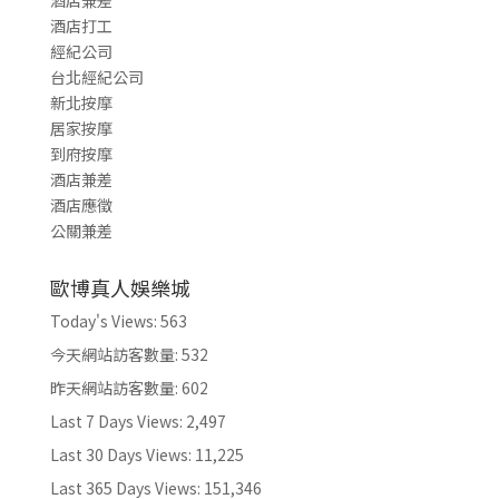
酒店兼差
酒店打工
經紀公司
台北經紀公司
新北按摩
居家按摩
到府按摩
酒店兼差
酒店應徵
公關兼差
歐博真人娛樂城
Today's Views:
563
今天網站訪客數量:
532
昨天網站訪客數量:
602
Last 7 Days Views:
2,497
Last 30 Days Views:
11,225
Last 365 Days Views:
151,346