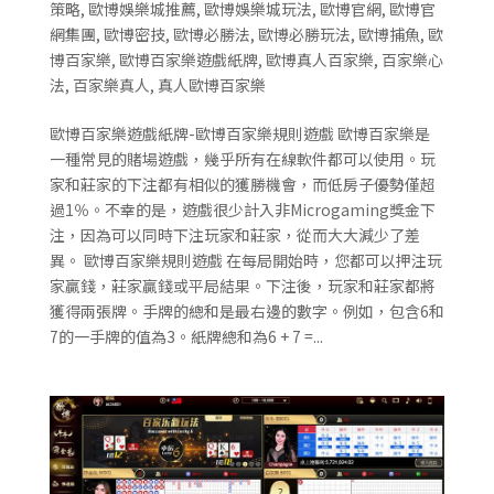
策略
,
歐博娛樂城推薦
,
歐博娛樂城玩法
,
歐博官網
,
歐博官
網集團
,
歐博密技
,
歐博必勝法
,
歐博必勝玩法
,
歐博捕魚
,
歐
博百家樂
,
歐博百家樂遊戲紙牌
,
歐博真人百家樂
,
百家樂心
法
,
百家樂真人
,
真人歐博百家樂
歐博百家樂遊戲紙牌-歐博百家樂規則遊戲 歐博百家樂是
一種常見的賭場遊戲，幾乎所有在線軟件都可以使用。玩
家和莊家的下注都有相似的獲勝機會，而低房子優勢僅超
過1％。不幸的是，遊戲很少計入非Microgaming獎金下
注，因為可以同時下注玩家和莊家，從而大大減少了差
異。 歐博百家樂規則遊戲 在每局開始時，您都可以押注玩
家贏錢，莊家贏錢或平局結果。下注後，玩家和莊家都將
獲得兩張牌。手牌的總和是最右邊的數字。例如，包含6和
7的一手牌的值為3。紙牌總和為6 + 7 =...