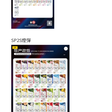
SP2S煙彈