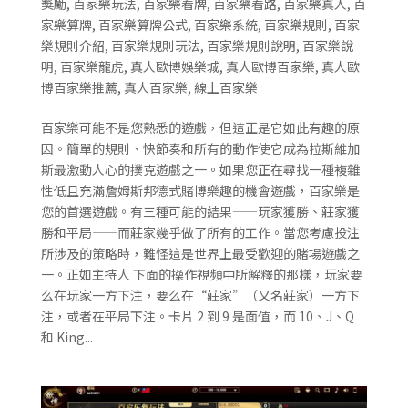
獎勵
,
百家樂玩法
,
百家樂看牌
,
百家樂看路
,
百家樂真人
,
百
家樂算牌
,
百家樂算牌公式
,
百家樂系統
,
百家樂規則
,
百家
樂規則介紹
,
百家樂規則玩法
,
百家樂規則說明
,
百家樂說
明
,
百家樂龍虎
,
真人歐博娛樂城
,
真人歐博百家樂
,
真人歐
博百家樂推薦
,
真人百家樂
,
線上百家樂
百家樂可能不是您熟悉的遊戲，但這正是它如此有趣的原
因。簡單的規則、快節奏和所有的動作使它成為拉斯維加
斯最激動人心的撲克遊戲之一。如果您正在尋找一種複雜
性低且充滿詹姆斯邦德式賭博樂趣的機會遊戲，百家樂是
您的首選遊戲。有三種可能的結果——玩家獲勝、莊家獲
勝和平局——而莊家幾乎做了所有的工作。當您考慮投注
所涉及的策略時，難怪這是世界上最受歡迎的賭場遊戲之
一。正如主持人 下面的操作視頻中所解釋的那樣，玩家要
么在玩家一方下注，要么在“莊家”（又名莊家）一方下
注，或者在平局下注。卡片 2 到 9 是面值，而 10、J、Q
和 King...