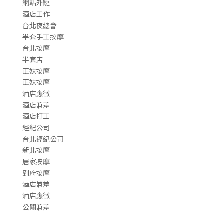
網站外鏈
酒店工作
台北夜總會
半套手工按摩
台北按摩
半套店
正妹按摩
正妹按摩
酒店應徵
酒店兼差
酒店打工
經紀公司
台北經紀公司
新北按摩
居家按摩
到府按摩
酒店兼差
酒店應徵
公關兼差