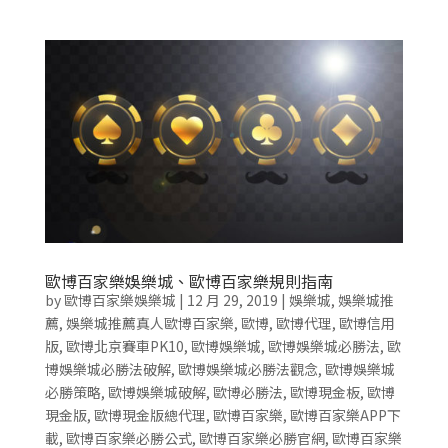
歐博百家樂娛樂城、歐博百家樂規則指南
by
歐博百家樂娛樂城
|
12 月 29, 2019
|
娛樂城
,
娛樂城推
薦
,
娛樂城推薦真人歐博百家樂
,
歐博
,
歐博代理
,
歐博信用
版
,
歐博北京賽車PK10
,
歐博娛樂城
,
歐博娛樂城必勝法
,
歐
博娛樂城必勝法破解
,
歐博娛樂城必勝法觀念
,
歐博娛樂城
必勝策略
,
歐博娛樂城破解
,
歐博必勝法
,
歐博現金板
,
歐博
現金版
,
歐博現金版總代理
,
歐博百家樂
,
歐博百家樂APP下
載
,
歐博百家樂必勝公式
,
歐博百家樂必勝官網
,
歐博百家樂