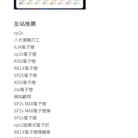
友站推薦
sp2s
八大兼職打工
ILIA電子煙
sp2s電子煙
KISS電子煙
RELX電子煙
SP2S電子煙
KISS電子煙
ilia電子煙
網站顧問
SP2s MAX電子煙
SP2s MAX電子煙彈
SP2s電子煙
sps2拋棄式電子菸
RELX電子煙彈糖果