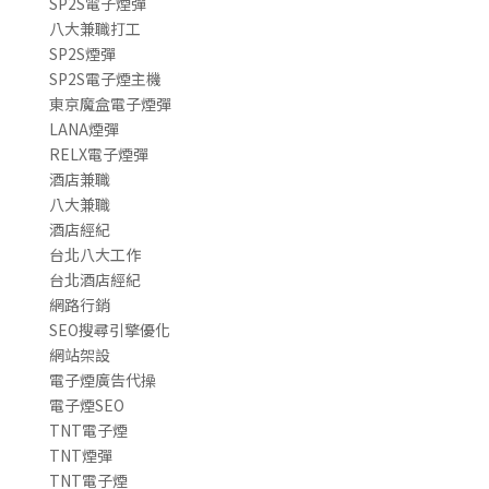
SP2S電子煙彈
八大兼職打工
SP2S煙彈
SP2S電子煙主機
東京魔盒電子煙彈
LANA煙彈
RELX電子煙彈
酒店兼職
八大兼職
酒店經紀
台北八大工作
台北酒店經紀
網路行銷
SEO搜尋引擎優化
網站架設
電子煙廣告代操
電子煙SEO
TNT電子煙
TNT煙彈
TNT電子煙