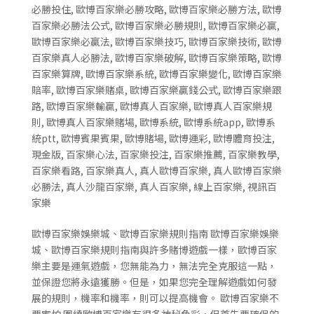
必勝投住
,
歐博百家樂必勝攻略
,
歐博百家樂必勝方法
,
歐博
百家樂必勝法公式
,
歐博百家樂必勝規則
,
歐博百家樂必贏
,
歐博百家樂必贏法
,
歐博百家樂技巧
,
歐博百家樂技術
,
歐博
百家樂真人必勝法
,
歐博百家樂破解
,
歐博百家樂策略
,
歐博
百家樂算牌
,
歐博百家樂系統
,
歐博百家樂變化
,
歐博百家樂
賠率
,
歐博百家樂賭桌
,
歐博百家樂贏錢公式
,
歐博百家樂跟
路
,
歐博百家樂輸贏
,
歐博真人百家樂
,
歐博真人百家樂規
則
,
歐博真人百家樂賭場
,
歐博系統
,
歐博系統app
,
歐博系
統ptt
,
歐博賓果賓果
,
歐博賭場
,
歐博運彩
,
歐博體育投注
,
現金版
,
百家樂心法
,
百家樂投注
,
百家樂推薦
,
百家樂教學
,
百家樂看路
,
百家樂真人
,
真人歐博百家樂
,
真人歐博百家樂
必勝法
,
真人沙龍百家樂
,
真人百家樂
,
線上百家樂
,
視訊百
家樂
歐博百家樂娛樂城、歐博百家樂規則指南 歐博百家樂娛樂
城、歐博百家樂規則指南與許多賭博遊戲一樣，歐博百家
樂主要是運氣遊戲，您無能為力，無法完全克服這一點，
並保證您將永遠獲勝。但是，如果您完全理解遊戲如何發
展的規則，機率和機率，則可以提高機會。 歐博百家樂不