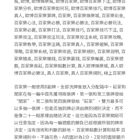
城
,
歐博
,
歐博娛樂城
,
歐博百家樂
,
歐博百家樂下注
,
歐博百
家樂分析
,
歐博百家樂如何玩
,
歐博百家樂技巧
,
歐博百家樂
真人
,
歐博百家樂算牌
,
百家樂
,
百家樂娛樂城
,
百家樂彩金
,
百家樂心法
,
百家樂必勝
,
百家樂必勝法
,
百家樂必勝玩法
,
百家樂必贏
,
百家樂打法
,
百家樂技巧
,
百家樂技巧下注
,
百
家樂投注
,
百家樂投注玩法
,
百家樂投注系統
,
百家樂攻略
,
百家樂教學
,
百家樂注碼
,
百家樂真人
,
百家樂破解
,
百家樂
策略
,
百家樂系統
,
百家樂術語
,
百家樂規則
,
百家樂說明
,
百
家樂賭桌
,
百家樂賺錢
,
百家樂贏錢
,
百家樂輸贏
,
百家樂遊
戲
,
百家樂長莊
,
百家樂點數計算
,
真人歐博娛樂城
,
真人歐
博百家樂必勝法
,
真人百家樂
,
真人百家樂規則
,
線上百家樂
百家樂一般使用8副牌，全部洗牌後放入分配箱中。莊家和
閒家在每一輪中首先獲得兩張牌，第一張和第三張牌發給
“閒家”，第二張和第四張牌發給“莊家”。雙方最多可
以多抽一張牌，但能否抽到牌必須由牌的規則決定，而不
是像二十一點那樣由賭徒決定。這也是因為百家樂開局可
以任意指定，因為每一輪遊戲的勝負已經根據所發的牌來
決定，沒有技術和判斷的餘地。 百家樂點數計算和賠率 百
家樂規則中，不論花色，A的面計為1分，2至9的面按顯示