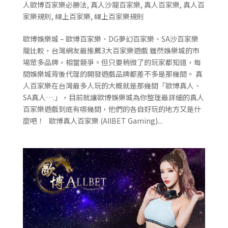
人歐博百家樂必勝法
,
真人沙龍百家樂
,
真人百家樂
,
真人百
家樂規則
,
線上百家樂
,
線上百家樂規則
歐博娛樂城 – 歐博百家樂、DG夢幻百家樂、SA沙百家樂
龍比較，台灣網友最推薦3大百家樂遊戲 雖然娛樂城的市
場眾多品牌，相當競爭。但只要稍微了的玩家都知道，每
間娛樂城背後代理的開發遊戲品牌都差不多是那幾間。 真
人百家樂在台灣最多人玩的大概就是那幾間「歐博真人、
SA真人….」，目前就讓歐博娛樂城為你整理最詳細的真人
百家樂遊戲到底有哪幾間，他們的各自好玩的地方又是什
麼吧！ 歐博真人百家樂 (AllBET Gaming)...