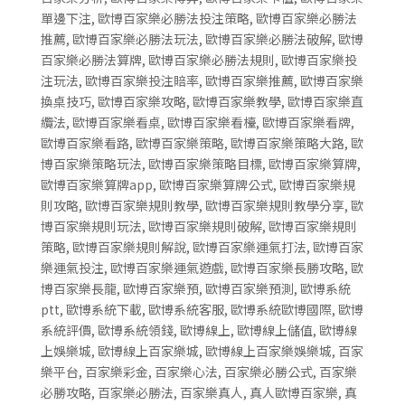
單邊下注
,
歐博百家樂必勝法投注策略
,
歐博百家樂必勝法
推薦
,
歐博百家樂必勝法玩法
,
歐博百家樂必勝法破解
,
歐博
百家樂必勝法算牌
,
歐博百家樂必勝法規則
,
歐博百家樂投
注玩法
,
歐博百家樂投注賠率
,
歐博百家樂推薦
,
歐博百家樂
換桌技巧
,
歐博百家樂攻略
,
歐博百家樂教學
,
歐博百家樂直
纜法
,
歐博百家樂看桌
,
歐博百家樂看檯
,
歐博百家樂看牌
,
歐博百家樂看路
,
歐博百家樂策略
,
歐博百家樂策略大路
,
歐
博百家樂策略玩法
,
歐博百家樂策略目標
,
歐博百家樂算牌
,
歐博百家樂算牌app
,
歐博百家樂算牌公式
,
歐博百家樂規
則攻略
,
歐博百家樂規則教學
,
歐博百家樂規則教學分享
,
歐
博百家樂規則玩法
,
歐博百家樂規則破解
,
歐博百家樂規則
策略
,
歐博百家樂規則解說
,
歐博百家樂運氣打法
,
歐博百家
樂運氣投注
,
歐博百家樂運氣遊戲
,
歐博百家樂長勝攻略
,
歐
博百家樂長龍
,
歐博百家樂預
,
歐博百家樂預測
,
歐博系統
ptt
,
歐博系統下載
,
歐博系統客服
,
歐博系統歐博國際
,
歐博
系統評價
,
歐博系統領錢
,
歐博線上
,
歐博線上儲值
,
歐博線
上娛樂城
,
歐博線上百家樂城
,
歐博線上百家樂娛樂城
,
百家
樂平台
,
百家樂彩金
,
百家樂心法
,
百家樂必勝公式
,
百家樂
必勝攻略
,
百家樂必勝法
,
百家樂真人
,
真人歐博百家樂
,
真