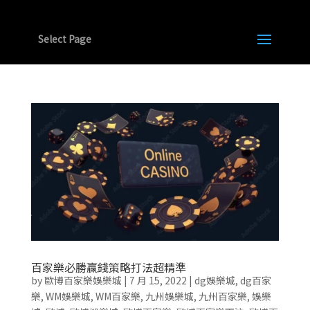
Select Page
百家樂必勝贏錢策略打法超精準
by
歐博百家樂娛樂城
|
7 月 15, 2022
|
dg娛樂城
,
dg百家
樂
,
WM娛樂城
,
WM百家樂
,
九州娛樂城
,
九州百家樂
,
娛樂