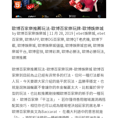
歐博百家樂推薦玩法-歐博百家樂玩牌-歐博娛樂城
by
歐博百家樂娛樂城
|
11 月 28, 2019
|
ebet娛樂城
,
ebet
百家樂
,
歐博APP
,
歐博DG百家樂
,
歐博QT老虎機
,
歐博下
載
,
歐博娛樂城
,
歐博娛樂城儲值
,
歐博娛樂城官網
,
歐博娛
樂城平台
,
歐博密技
,
歐博彩票
,
歐博必勝法
,
歐博必勝玩法
,
歐博推薦
歐博百家樂推薦玩法-歐博百家樂玩牌-歐博娛樂城 歐博百
家樂到目前為止已經有非常多的打法，任何一種打法都有
人玩，今天要跟大家介紹的是平民玩法，且勝率穩定。也
就是說無論輸贏不會讓你的本金輸贏太大，比較屬於保守
型的玩法，也比較推薦剛接觸歐博百家樂的新手的一種玩
法， 歐博百家樂「平注法」。 若你懂得善用賭場漏洞再搭
配其技巧，相信你也可以成為賭場裡決殺莊家的黑名單。
歐博百家樂英文為Baccarat ， 在義大利語中的意思就是
「0」，源起於法國的一種紙牌遊戲 ， 流行於歐洲各地。