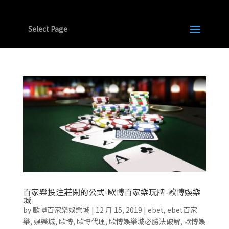
Select Page
百家樂投注莊閑的公式-歐博百家樂玩牌-歐博娛樂
城
by
歐博百家樂娛樂城
|
12 月 15, 2019
|
ebet
,
ebet百家
樂
,
娛樂城
,
歐博
,
歐博代理
,
歐博娛樂城必勝法破解
,
歐博娛