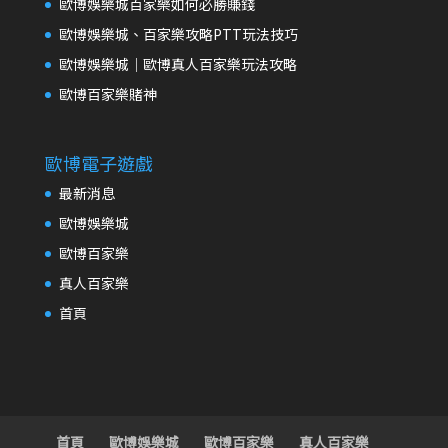
歐博娛樂城百家樂如何必勝賺錢
歐博娛樂城、百家樂攻略PTT玩法技巧
歐博娛樂城│歐博真人百家樂玩法攻略
歐博百家樂賭神
歐博電子遊戲
最新消息
歐博娛樂城
歐博百家樂
真人百家樂
首頁
首頁
歐博娛樂城
歐博百家樂
真人百家樂