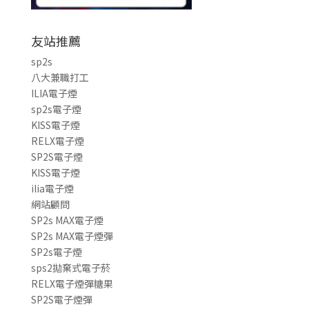
友站推薦
sp2s
八大兼職打工
ILIA電子煙
sp2s電子煙
KISS電子煙
RELX電子煙
SP2S電子煙
KISS電子煙
ilia電子煙
網站顧問
SP2s MAX電子煙
SP2s MAX電子煙彈
SP2s電子煙
sps2拋棄式電子菸
RELX電子煙彈糖果
SP2S電子煙彈