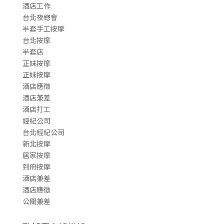
酒店工作
台北夜總會
半套手工按摩
台北按摩
半套店
正妹按摩
正妹按摩
酒店應徵
酒店兼差
酒店打工
經紀公司
台北經紀公司
新北按摩
居家按摩
到府按摩
酒店兼差
酒店應徵
公關兼差