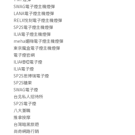
SWAG電子煙主機煙彈
LANA電子煙主機煙彈
RELX悅刻電子煙主機煙彈
SP2S電子煙主機煙彈
ILIA電子煙主機煙彈
meha媚嗨電子煙主機煙彈
東京魔盒電子煙主機煙彈
電子煙官網
ILIA哩啞電子煙
ILIA電子煙
SP2S思博瑞電子煙
SP2S糖果
SWAG電子煙
台北私人招待所
SP2S電子煙
八大兼職
推拿按摩
台灣暗黑旅遊
尚奇網路行銷