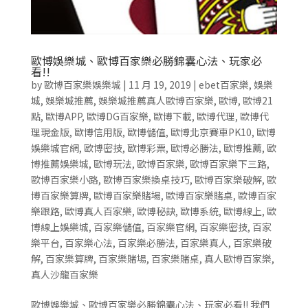
歐博娛樂城、歐博百家樂必勝錦囊心法、玩家必
看!!
by
歐博百家樂娛樂城
|
11 月 19, 2019
|
ebet百家樂
,
娛樂
城
,
娛樂城推薦
,
娛樂城推薦真人歐博百家樂
,
歐博
,
歐博21
點
,
歐博APP
,
歐博DG百家樂
,
歐博下載
,
歐博代理
,
歐博代
理現金版
,
歐博信用版
,
歐博儲值
,
歐博北京賽車PK10
,
歐博
娛樂城官網
,
歐博密技
,
歐博彩票
,
歐博必勝法
,
歐博推薦
,
歐
博推薦娛樂城
,
歐博玩法
,
歐博百家樂
,
歐博百家樂下三路
,
歐博百家樂小路
,
歐博百家樂換桌技巧
,
歐博百家樂破解
,
歐
博百家樂算牌
,
歐博百家樂賭場
,
歐博百家樂賭桌
,
歐博百家
樂跟路
,
歐博真人百家樂
,
歐博秘訣
,
歐博系統
,
歐博線上
,
歐
博線上娛樂城
,
百家樂儲值
,
百家樂官網
,
百家樂密技
,
百家
樂平台
,
百家樂心法
,
百家樂必勝法
,
百家樂真人
,
百家樂破
解
,
百家樂算牌
,
百家樂賭場
,
百家樂賭桌
,
真人歐博百家樂
,
真人沙龍百家樂
歐博娛樂城、歐博百家樂必勝錦囊心法、玩家必看!! 我們