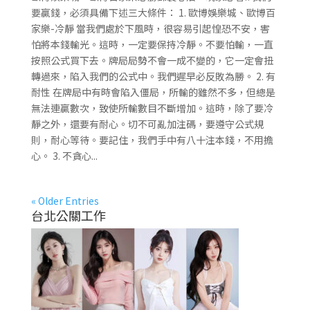
要贏錢，必須具備下述三大條件： 1. 歐博娛樂城、歐博百
家樂-冷靜 當我們處於下風時，很容易引起惶恐不安，害
怕將本錢輸光。這時，一定要保持冷靜。不要怕輸，一直
按照公式買下去。牌局局勢不會一成不變的，它一定會扭
轉過來，陷入我們的公式中。我們遲早必反敗為勝。 2. 有
耐性 在牌局中有時會陷入僵局，所輸的雖然不多，但總是
無法連贏數次，致使所輸數目不斷增加。這時，除了要冷
靜之外，還要有耐心。切不可亂加注碼，要遵守公式規
則，耐心等待。要記住，我們手中有八十注本錢，不用擔
心。 3. 不貪心...
« Older Entries
台北公關工作