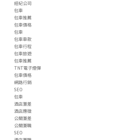
經紀公司
包車
包車推薦
包車價格
包車
包車車款
包車行程
包車旅遊
包車推薦
TNT電子煙彈
包車價格
網路行銷
SEO
包車
酒店兼差
酒店應徵
公關兼差
公關兼職
SEO
酒店兼職