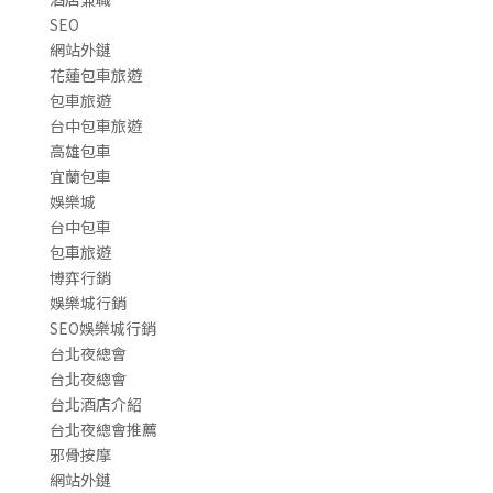
SEO
網站外鏈
花蓮包車旅遊
包車旅遊
台中包車旅遊
高雄包車
宜蘭包車
娛樂城
台中包車
包車旅遊
博弈行銷
娛樂城行銷
SEO娛樂城行銷
台北夜總會
台北夜總會
台北酒店介紹
台北夜總會推薦
邪骨按摩
網站外鏈