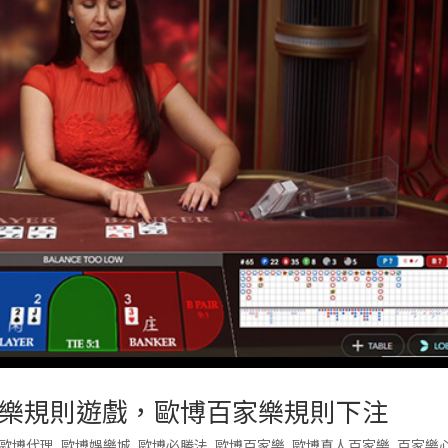
樂規則遊戲，歐博百家樂規則下注
歐博代理
,
歐博娛樂城
,
歐博必勝法
,
歐博百家樂
,
歐博真人百家樂
,
百家樂