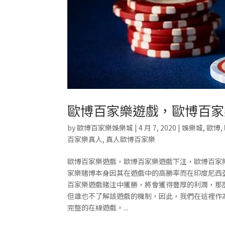
歐博百家樂遊戲，歐博百家
by
歐博百家樂娛樂城
|
4 月 7, 2020
|
娛樂城
,
歐博
,
百家樂真人
,
真人歐博百家樂
歐博百家樂遊戲，歐博百家樂遊戲下注，歐博百家
家樂賭博本身因其在遊戲中的高勝率而在印度尼西
百家樂遊戲賭注中獲勝，將會獲得豐厚的利潤，那
但誰也不了解該遊戲的機制，因此，我們在這裡作
完整的在線遊戲。...