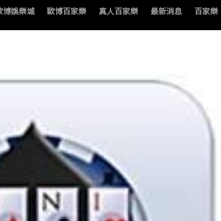
歐博娛樂城
歐博百家樂
真人百家樂
最新消息
百家樂