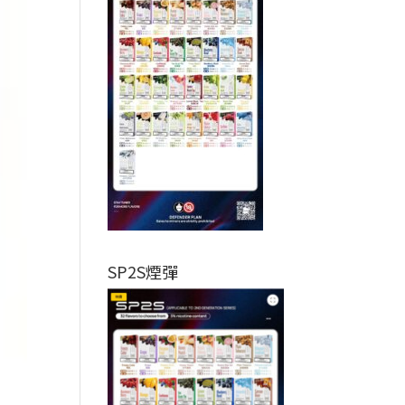
SP2S煙彈